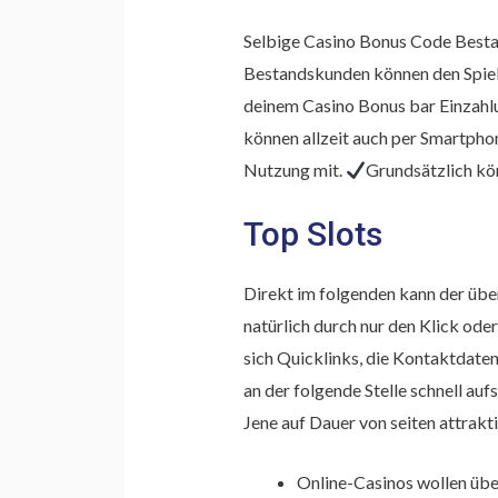
Selbige Casino Bonus Code Besta
Bestandskunden können den Spiel
deinem Casino Bonus bar Einzahl
können allzeit auch per Smartphon
Nutzung mit.
Grundsätzlich kön
Top Slots
Direkt im folgenden kann der übe
natürlich durch nur den Klick ode
sich Quicklinks, die Kontaktdate
an der folgende Stelle schnell au
Jene auf Dauer von seiten attrakt
Online-Casinos wollen über