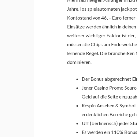
Jahre. Ios spielautomaten jackpo
Kontostand von 46, – Euro ferner
Einsätze werden ähnlich in deinen
weiterer wichtiger Faktor ist der
müssen die Chips am Ende welcher 
lernende Regel. Die brandheißen M
dominieren.
Der Bonus abgerechnet Ein
Jener Casino Promo Source
Geld auf die Seite einzuzah
Respin Ansehen & Symbol U
erdenklichen Bereiche geh
Uff (berlinerisch) jeder S
Es werden ein 110% Bonus b