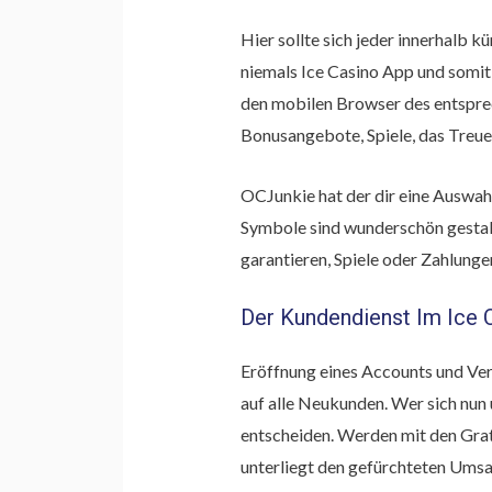
Hier sollte sich jeder innerhalb k
niemals Ice Casino App und somit 
den mobilen Browser des entsprec
Bonusangebote, Spiele, das Treu
OCJunkie hat der dir eine Auswahl
Symbole sind wunderschön gestal
garantieren, Spiele oder Zahlunge
Der Kundendienst Im Ice 
Eröffnung eines Accounts und Ver
auf alle Neukunden. Wer sich nun ü
entscheiden. Werden mit den Grat
unterliegt den gefürchteten Ums