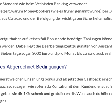
he Standard wie beim Verbinden Banking verwendet.
e zeit, warum Moneybookers (wie es früher genannt wurde) bei Onl
z aus Curacao und der Befolgung der wichtigsten Sicherheitsmaßna
tartguthaben auf keinen fall Bonuscode benötigt. Zahlungen könne
rden. Dabei liegt die Bearbeitungszeit zu gunsten von Auszahl
 Sieben tage sogar 3000 Euro und pro Monat bis zu Euro ausbezahl
des Abgerechnet Bedingungen?
 zuerst welchen Einzahlungsbonus und ab jetzt den Cashback einscha
t auch sozusagen, wie sofern du Kontakt mit dem Kundendienst aufn
geben sie dir 1 Geschenk und gratulieren dir. Wenn auch du höhere
ges.