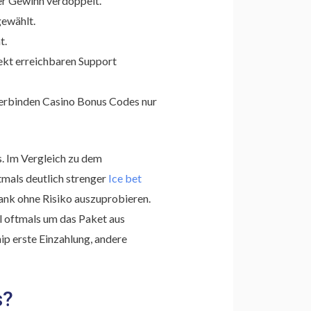
er Gewinn verdoppelt.
gewählt.
t.
ekt erreichbaren Support
 Verbinden Casino Bonus Codes nur
s. Im Vergleich zu dem
mals deutlich strenger
Ice bet
bank ohne Risiko auszuprobieren.
ll oftmals um das Paket aus
p erste Einzahlung, andere
s?