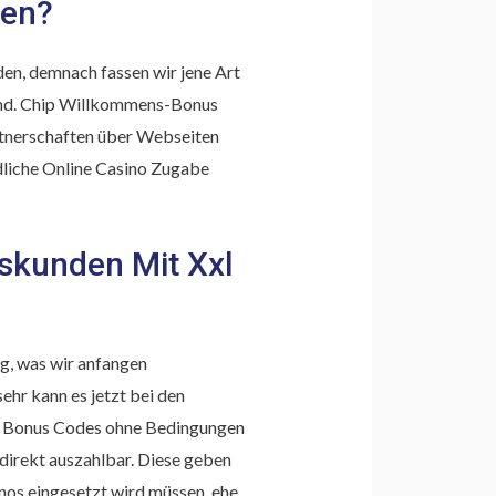
zen?
en, demnach fassen wir jene Art
sind. Chip Willkommens-Bonus
rtnerschaften über Webseiten
edliche Online Casino Zugabe
skunden Mit Xxl
g, was wir anfangen
ehr kann es jetzt bei den
o Bonus Codes ohne Bedingungen
 direkt auszahlbar. Diese geben
inos eingesetzt wird müssen, ehe