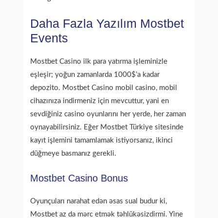
Daha Fazla Yazılım Mostbet
Events
Mostbet Casino ilk para yatırma işleminizle
eşleşir; yoğun zamanlarda 1000$’a kadar
depozito. Mostbet Casino mobil casino, mobil
cihazınıza indirmeniz için mevcuttur, yani en
sevdiğiniz casino oyunlarını her yerde, her zaman
oynayabilirsiniz. Eğer Mostbet Türkiye sitesinde
kayıt işlemini tamamlamak istiyorsanız, ikinci
düğmeye basmanız gerekli.
Mostbet Casino Bonus
Oyunçuları narahat edən əsas sual budur ki,
Mostbet az da mərc etmək təhlükəsizdirmi. Yine