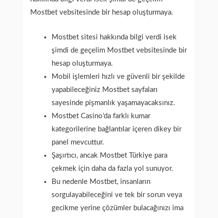
Mostbet vebsitesinde bir hesap oluşturmaya.
Mostbet sitesi hakkında bilgi verdi isek
şimdi de geçelim Mostbet vebsitesinde bir
hesap oluşturmaya.
Mobil işlemleri hızlı ve güvenli bir şekilde
yapabileceğiniz Mostbet sayfaları
sayesinde pişmanlık yaşamayacaksınız.
Mostbet Casino’da farklı kumar
kategorilerine bağlantılar içeren dikey bir
panel mevcuttur.
Şaşırtıcı, ancak Mostbet Türkiye para
çekmek için daha da fazla yol sunuyor.
Bu nedenle Mostbet, insanların
sorgulayabileceğini ve tek bir sorun veya
gecikme yerine çözümler bulacağınızı ima