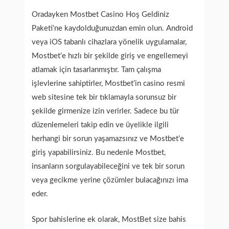
Oradayken Mostbet Casino Hoş Geldiniz
Paketi’ne kaydolduğunuzdan emin olun. Android
veya iOS tabanlı cihazlara yönelik uygulamalar,
Mostbet’e hızlı bir şekilde giriş ve engellemeyi
atlamak için tasarlanmıştır. Tam çalışma
işlevlerine sahiptirler, Mostbet’in casino resmi
web sitesine tek bir tıklamayla sorunsuz bir
şekilde girmenize izin verirler. Sadece bu tür
düzenlemeleri takip edin ve üyelikle ilgili
herhangi bir sorun yaşamazsınız ve Mostbet’e
giriş yapabilirsiniz. Bu nedenle Mostbet,
insanların sorgulayabileceğini ve tek bir sorun
veya gecikme yerine çözümler bulacağınızı ima
eder.
Spor bahislerine ek olarak, MostBet size bahis