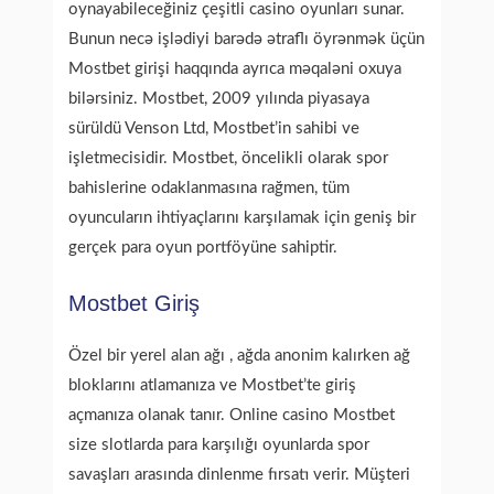
oynayabileceğiniz çeşitli casino oyunları sunar.
Bunun necə işlədiyi barədə ətraflı öyrənmək üçün
Mostbet girişi haqqında ayrıca məqaləni oxuya
bilərsiniz. Mostbet, 2009 yılında piyasaya
sürüldü Venson Ltd, Mostbet’in sahibi ve
işletmecisidir. Mostbet, öncelikli olarak spor
bahislerine odaklanmasına rağmen, tüm
oyuncuların ihtiyaçlarını karşılamak için geniş bir
gerçek para oyun portföyüne sahiptir.
Mostbet Giriş
Özel bir yerel alan ağı , ağda anonim kalırken ağ
bloklarını atlamanıza ve Mostbet’te giriş
açmanıza olanak tanır. Online casino Mostbet
size slotlarda para karşılığı oyunlarda spor
savaşları arasında dinlenme fırsatı verir. Müşteri