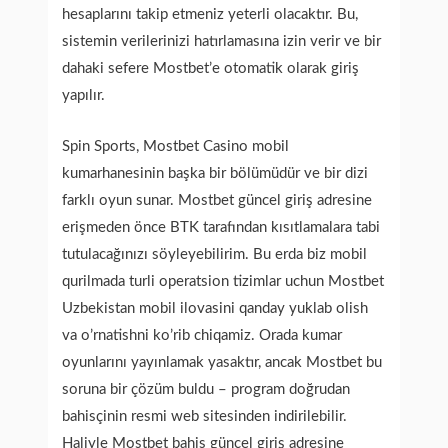
hesaplarını takip etmeniz yeterli olacaktır. Bu,
sistemin verilerinizi hatırlamasına izin verir ve bir
dahaki sefere Mostbet’e otomatik olarak giriş
yapılır.
Spin Sports, Mostbet Casino mobil
kumarhanesinin başka bir bölümüdür ve bir dizi
farklı oyun sunar. Mostbet güncel giriş adresine
erişmeden önce BTK tarafından kısıtlamalara tabi
tutulacağınızı söyleyebilirim. Bu erda biz mobil
qurilmada turli operatsion tizimlar uchun Mostbet
Uzbekistan mobil ilovasini qanday yuklab olish
va o’rnatishni ko’rib chiqamiz. Orada kumar
oyunlarını yayınlamak yasaktır, ancak Mostbet bu
soruna bir çözüm buldu – program doğrudan
bahisçinin resmi web sitesinden indirilebilir.
Haliyle Mostbet bahis güncel giriş adresine