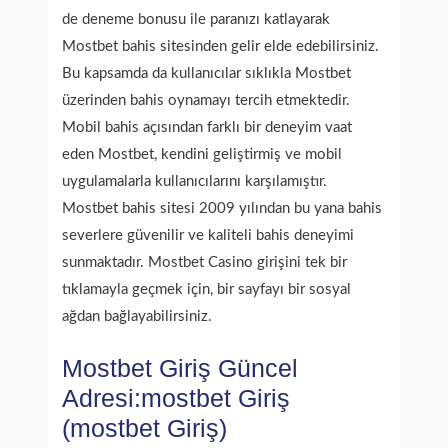
de deneme bonusu ile paranızı katlayarak
Mostbet bahis sitesinden gelir elde edebilirsiniz.
Bu kapsamda da kullanıcılar sıklıkla Mostbet
üzerinden bahis oynamayı tercih etmektedir.
Mobil bahis açısından farklı bir deneyim vaat
eden Mostbet, kendini geliştirmiş ve mobil
uygulamalarla kullanıcılarını karşılamıştır.
Mostbet bahis sitesi 2009 yılından bu yana bahis
severlere güvenilir ve kaliteli bahis deneyimi
sunmaktadır. Mostbet Casino girişini tek bir
tıklamayla geçmek için, bir sayfayı bir sosyal
ağdan bağlayabilirsiniz.
Mostbet Giriş Güncel
Adresi:mostbet Giriş
(mostbet Giriş)