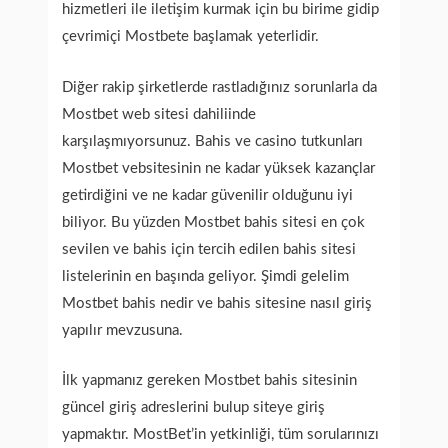
hizmetleri ile iletişim kurmak için bu birime gidip
çevrimiçi Mostbete başlamak yeterlidir.
Diğer rakip şirketlerde rastladığınız sorunlarla da
Mostbet web sitesi dahiliinde
karşılaşmıyorsunuz. Bahis ve casino tutkunları
Mostbet vebsitesinin ne kadar yüksek kazançlar
getirdiğini ve ne kadar güvenilir olduğunu iyi
biliyor. Bu yüzden Mostbet bahis sitesi en çok
sevilen ve bahis için tercih edilen bahis sitesi
listelerinin en başında geliyor. Şimdi gelelim
Mostbet bahis nedir ve bahis sitesine nasıl giriş
yapılır mevzusuna.
İlk yapmanız gereken Mostbet bahis sitesinin
güncel giriş adreslerini bulup siteye giriş
yapmaktır. MostBet’in yetkinliği, tüm sorularınızı