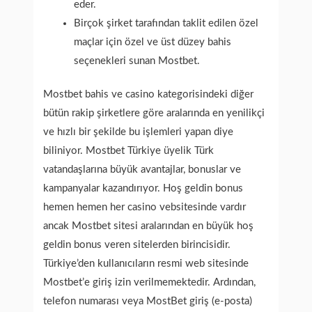
eder.
Birçok şirket tarafından taklit edilen özel
maçlar için özel ve üst düzey bahis
seçenekleri sunan Mostbet.
Mostbet bahis ve casino kategorisindeki diğer
bütün rakip şirketlere göre aralarında en yenilikçi
ve hızlı bir şekilde bu işlemleri yapan diye
biliniyor. Mostbet Türkiye üyelik Türk
vatandaşlarına büyük avantajlar, bonuslar ve
kampanyalar kazandırıyor. Hoş geldin bonus
hemen hemen her casino vebsitesinde vardır
ancak Mostbet sitesi aralarından en büyük hoş
geldin bonus veren sitelerden birincisidir.
Türkiye’den kullanıcıların resmi web sitesinde
Mostbet’e giriş izin verilmemektedir. Ardından,
telefon numarası veya MostBet giriş (e-posta)