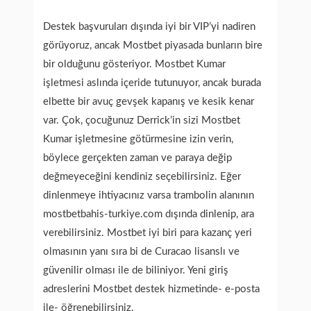
Destek başvuruları dışında iyi bir VIP’yi nadiren
görüyoruz, ancak Mostbet piyasada bunların bire
bir olduğunu gösteriyor. Mostbet Kumar
işletmesi aslında içeride tutunuyor, ancak burada
elbette bir avuç gevşek kapanış ve kesik kenar
var. Çok, çocuğunuz Derrick’in sizi Mostbet
Kumar işletmesine götürmesine izin verin,
böylece gerçekten zaman ve paraya değip
değmeyeceğini kendiniz seçebilirsiniz. Eğer
dinlenmeye ihtiyacınız varsa trambolin alanının
mostbetbahis-turkiye.com dışında dinlenip, ara
verebilirsiniz. Mostbet iyi biri para kazanç yeri
olmasının yanı sıra bi de Curacao lisanslı ve
güvenilir olması ile de biliniyor. Yeni giriş
adreslerini Mostbet destek hizmetinde- e-posta
ile- öğrenebilirsiniz.