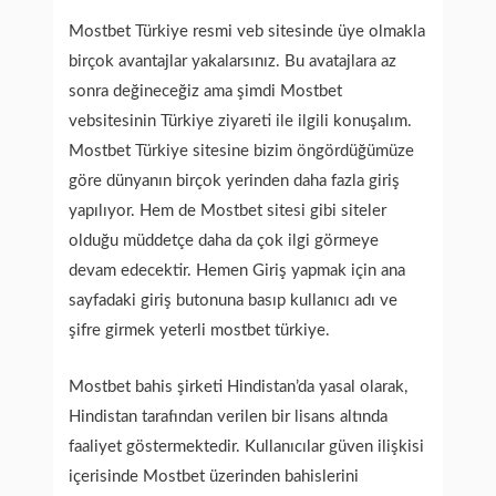
Mostbet Türkiye resmi veb sitesinde üye olmakla
birçok avantajlar yakalarsınız. Bu avatajlara az
sonra değineceğiz ama şimdi Mostbet
vebsitesinin Türkiye ziyareti ile ilgili konuşalım.
Mostbet Türkiye sitesine bizim öngördüğümüze
göre dünyanın birçok yerinden daha fazla giriş
yapılıyor. Hem de Mostbet sitesi gibi siteler
olduğu müddetçe daha da çok ilgi görmeye
devam edecektir. Hemen Giriş yapmak için ana
sayfadaki giriş butonuna basıp kullanıcı adı ve
şifre girmek yeterli mostbet türkiye.
Mostbet bahis şirketi Hindistan’da yasal olarak,
Hindistan tarafından verilen bir lisans altında
faaliyet göstermektedir. Kullanıcılar güven ilişkisi
içerisinde Mostbet üzerinden bahislerini