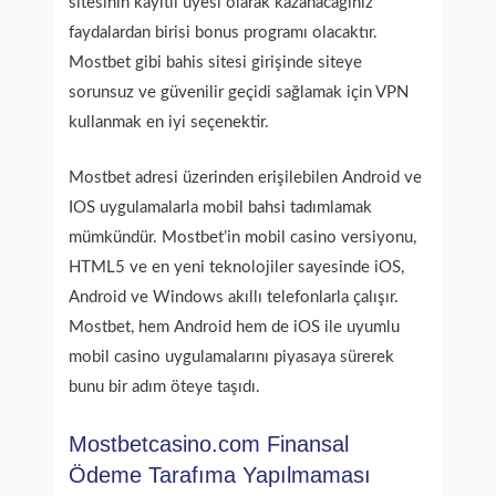
sitesinin kayıtlı üyesi olarak kazanacağınız
faydalardan birisi bonus programı olacaktır.
Mostbet gibi bahis sitesi girişinde siteye
sorunsuz ve güvenilir geçidi sağlamak için VPN
kullanmak en iyi seçenektir.
Mostbet adresi üzerinden erişilebilen Android ve
IOS uygulamalarla mobil bahsi tadımlamak
mümkündür. Mostbet’in mobil casino versiyonu,
HTML5 ve en yeni teknolojiler sayesinde iOS,
Android ve Windows akıllı telefonlarla çalışır.
Mostbet, hem Android hem de iOS ile uyumlu
mobil casino uygulamalarını piyasaya sürerek
bunu bir adım öteye taşıdı.
Mostbetcasino.com Finansal
Ödeme Tarafıma Yapılmaması