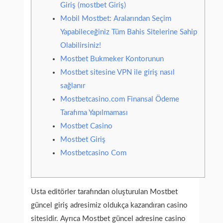
Giriş (mostbet Giriş)
Mobil Mostbet: Aralarından Seçim
Yapabileceğiniz Tüm Bahis Sitelerine Sahip
Olabilirsiniz!
Mostbet Bukmeker Kontorunun
Mostbet sitesine VPN ile giriş nasıl
sağlanır
Mostbetcasino.com Finansal Ödeme
Tarafıma Yapılmaması
Mostbet Casino
Mostbet Giriş
Mostbetcasino Com
Usta editörler tarafından oluşturulan Mostbet
güncel giriş adresimiz oldukça kazandıran casino
sitesidir. Ayrıca Mostbet güncel adresine casino