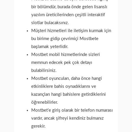
bir bölümdür, burada önde gelen lisanslı
yazılım üreticilerinden çeşitli interaktif
slotlar bulacaksınız.
Müşteri hizmetleri ile iletişim kurmak için
bu birime gidip çevrimiçi Mostbete
başlamak yeterlidir.
Mostbet mobil hizmetlerinde sizleri
memnun edecek pek çok detayı
bulabilirsiniz.
Mostbet oyuncuları, daha önce hangi
etkinliklere bahis oynadıklarını ve
kazançları hangi bahislere getirdiklerini
öğrenebilirler.
Mostbet’e giriş olarak bir telefon numarası
vardır, ancak şifreyi kendiniz bulmanız
gerekir.