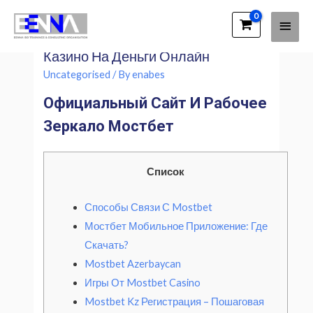
Main
EENNA Trainings
Mostbet Casino Играть В Мостбет
Men
Казино На Деньги Онлайн
Uncategorised
/ By
enabes
Официальный Сайт И Рабочее
Зеркало Мостбет
Список
Способы Связи С Mostbet
Мостбет Мобильное Приложение: Где
Скачать?
Mostbet Azerbaycan
Игры От Mostbet Casino
Mostbet Kz Регистрация – Пошаговая