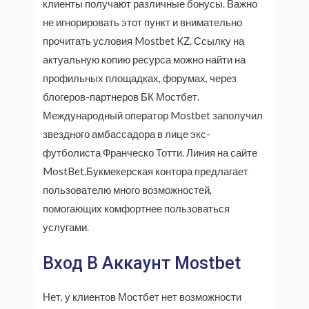
клиенты получают различные бонусы. Важно
не игнорировать этот пункт и внимательно
прочитать условия Mostbet KZ. Ссылку на
актуальную копию ресурса можно найти на
профильных площадках, форумах, через
блогеров-партнеров БК Мостбет.
Международный оператор Mostbet заполучил
звездного амбассадора в лице экс-
футболиста Франческо Тотти. Линия на сайте
MostBet.Букмекерская контора предлагает
пользователю много возможностей,
помогающих комфортнее пользоваться
услугами.
Вход В Аккаунт Mostbet
Нет, у клиентов Мостбет нет возможности