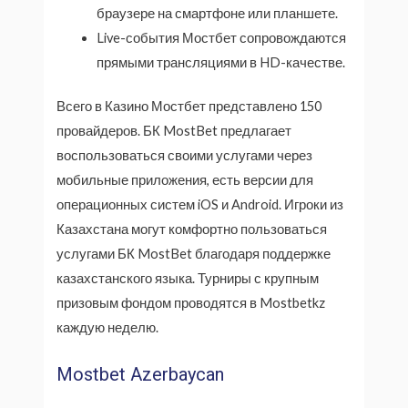
браузере на смартфоне или планшете.
Live-события Мостбет сопровождаются
прямыми трансляциями в HD-качестве.
Всего в Казино Мостбет представлено 150
провайдеров. БК MostBet предлагает
воспользоваться своими услугами через
мобильные приложения, есть версии для
операционных систем iOS и Android. Игроки из
Казахстана могут комфортно пользоваться
услугами БК MostBet благодаря поддержке
казахстанского языка. Турниры с крупным
призовым фондом проводятся в Mostbetkz
каждую неделю.
Mostbet Azerbaycan