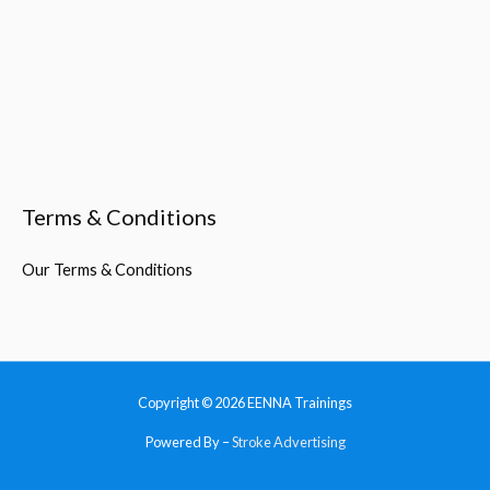
Terms & Conditions
Our Terms & Conditions
Copyright © 2026
EENNA Trainings
Powered By –
Stroke Advertising