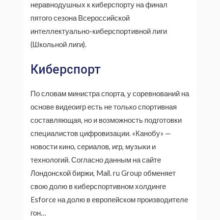
неравнодушных к киберспорту на финал
пятого сезона Всероссийской
интеллектуально-киберспортивной лиги
(Школьной лиги).
Киберспорт
По словам министра спорта, у соревнований на
основе видеоигр есть не только спортивная
составляющая, но и возможность подготовки
специалистов цифровизации. «Канобу» —
новости кино, сериалов, игр, музыки и
технологий. Согласно данным на сайте
Лондонской биржи, Mail. ru Group обменяет
свою долю в киберспортивном холдинге
Esforce на долю в европейском производителе
гон…