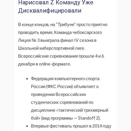
Нарисовал Z Команду Уже
Дисквалифицировали
В конце концов, на “Трибуне” просто приятно
проводить время. Команда чебоксарского
Лицея № 3 выиграла финал IV сезона в
Школьной киберспортивной лиге.
Всероссийские соревнования прошли 4 и 6
декабря в online-формате.
Федерация компьютерного спорта
России (ФКС России) объявляет о
проведении Всероссийских
студенческих соревнований по
дисциплине «тактический трехмерный
бой» (вид программы — Standoff 2).
Впервые фестиваль прошел в 2014 году