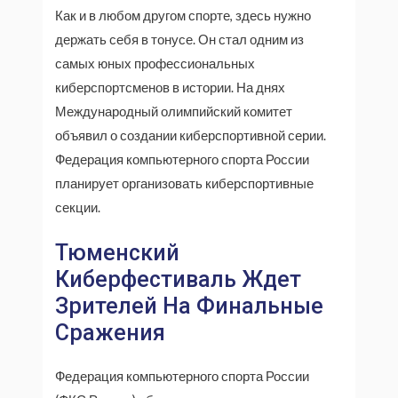
Как и в любом другом спорте, здесь нужно
держать себя в тонусе. Он стал одним из
самых юных профессиональных
киберспортсменов в истории. На днях
Международный олимпийский комитет
объявил о создании киберспортивной серии.
Федерация компьютерного спорта России
планирует организовать киберспортивные
секции.
Тюменский
Киберфестиваль Ждет
Зрителей На Финальные
Сражения
Федерация компьютерного спорта России