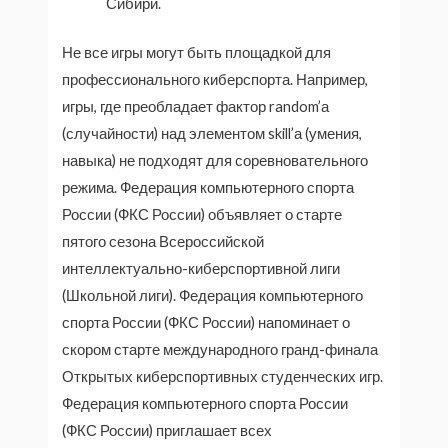
Сибири.
Не все игры могут быть площадкой для
профессионального киберспорта. Например,
игры, где преобладает фактор random’а
(случайности) над элементом skill’а (умения,
навыка) не подходят для соревновательного
режима. Федерация компьютерного спорта
России (ФКС России) объявляет о старте
пятого сезона Всероссийской
интеллектуально-киберспортивной лиги
(Школьной лиги). Федерация компьютерного
спорта России (ФКС России) напоминает о
скором старте международного гранд-финала
Открытых киберспортивных студенческих игр.
Федерация компьютерного спорта России
(ФКС России) приглашает всех