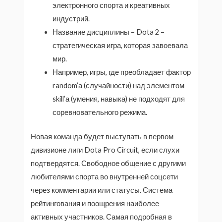
электронного спорта и креативных
индустрий.
Название дисциплины – Dota 2 –
стратегическая игра, которая завоевала
мир.
Например, игры, где преобладает фактор
random’а (случайности) над элементом
skill’а (умения, навыка) не подходят для
соревновательного режима.
Новая команда будет выступать в первом
дивизионе лиги Dota Pro Circuit, если слухи
подтвердятся. Свободное общение с другими
любителями спорта во внутренней соцсети
через комментарии или статусы. Система
рейтингования и поощрения наиболее
активных участников. Самая подробная в