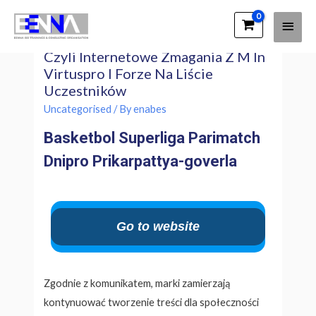
Main
EENNA Trainings
Zapowiedziano Parimatch League,
Men
Czyli Internetowe Zmagania Z M In
Virtuspro I Forze Na Liście
Uczestników
Uncategorised
/ By
enabes
Basketbol Superliga Parimatch
Dnipro Prikarpattya-goverla
Go to website
Zgodnie z komunikatem, marki zamierzają
kontynuować tworzenie treści dla społeczności