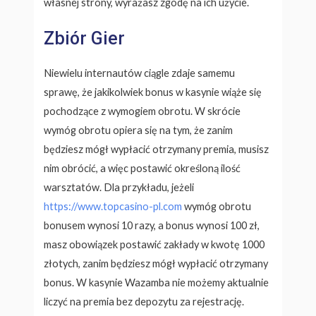
własnej strony, wyrażasz zgodę na ich użycie.
Zbiór Gier
Niewielu internautów ciągle zdaje samemu
sprawę, że jakikolwiek bonus w kasynie wiąże się
pochodzące z wymogiem obrotu. W skrócie
wymóg obrotu opiera się na tym, że zanim
będziesz mógł wypłacić otrzymany premia, musisz
nim obrócić, a więc postawić określoną ilość
warsztatów. Dla przykładu, jeżeli
https://www.topcasino-pl.com
wymóg obrotu
bonusem wynosi 10 razy, a bonus wynosi 100 zł,
masz obowiązek postawić zakłady w kwotę 1000
złotych, zanim będziesz mógł wypłacić otrzymany
bonus. W kasynie Wazamba nie możemy aktualnie
liczyć na premia bez depozytu za rejestrację.