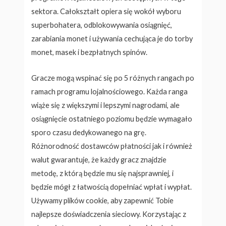
sektora. Całokształt opiera się wokół wyboru
superbohatera, odblokowywania osiągnięć,
zarabiania monet i używania cechująca je do torby
monet, masek i bezpłatnych spinów.
Gracze mogą wspinać się po 5 różnych rangach po
ramach programu lojalnościowego. Każda ranga
wiąże się z większymi i lepszymi nagrodami, ale
osiągnięcie ostatniego poziomu będzie wymagało
sporo czasu dedykowanego na grę.
Różnorodność dostawców płatności jak i również
walut gwarantuje, że każdy gracz znajdzie
metodę, z którą będzie mu się najsprawniej, i
będzie mógł z łatwością dopełniać wpłat i wypłat.
Używamy plików cookie, aby zapewnić Tobie
najlepsze doświadczenia sieciowy. Korzystając z