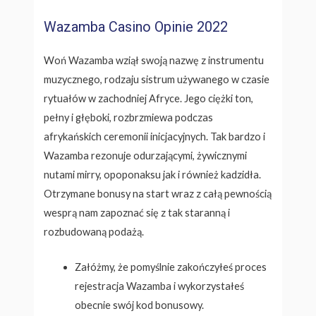
Wazamba Casino Opinie 2022
Woń Wazamba wziął swoją nazwę z instrumentu
muzycznego, rodzaju sistrum używanego w czasie
rytuałów w zachodniej Afryce. Jego ciężki ton,
pełny i głęboki, rozbrzmiewa podczas
afrykańskich ceremonii inicjacyjnych. Tak bardzo i
Wazamba rezonuje odurzającymi, żywicznymi
nutami mirry, opoponaksu jak i również kadzidła.
Otrzymane bonusy na start wraz z całą pewnością
wesprą nam zapoznać się z tak staranną i
rozbudowaną podażą.
Załóżmy, że pomyślnie zakończyłeś proces
rejestracja Wazamba i wykorzystałeś
obecnie swój kod bonusowy.