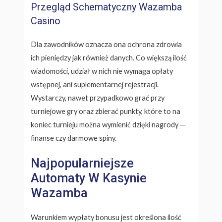
Przegląd Schematyczny Wazamba
Casino
Dla zawodników oznacza ona ochrona zdrowia
ich pieniędzy jak również danych. Co większą ilość
wiadomości, udział w nich nie wymaga opłaty
wstępnej, ani suplementarnej rejestracji.
Wystarczy, nawet przypadkowo grać przy
turniejowe gry oraz zbierać punkty, które to na
koniec turnieju można wymienić dzięki nagrody —
finanse czy darmowe spiny.
Najpopularniejsze
Automaty W Kasynie
Wazamba
Warunkiem wypłaty bonusu jest określona ilość