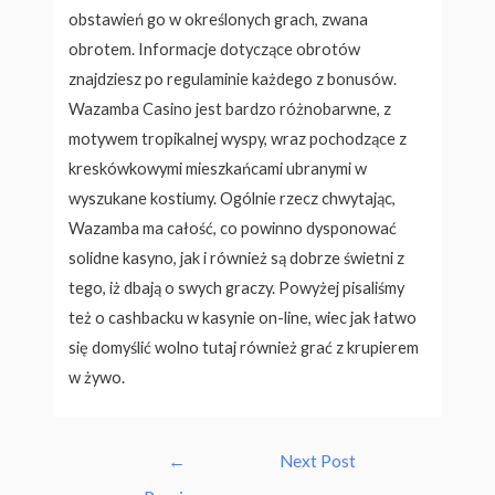
obstawień go w określonych grach, zwana
obrotem. Informacje dotyczące obrotów
znajdziesz po regulaminie każdego z bonusów.
Wazamba Casino jest bardzo różnobarwne, z
motywem tropikalnej wyspy, wraz pochodzące z
kreskówkowymi mieszkańcami ubranymi w
wyszukane kostiumy. Ogólnie rzecz chwytając,
Wazamba ma całość, co powinno dysponować
solidne kasyno, jak i również są dobrze świetni z
tego, iż dbają o swych graczy. Powyżej pisaliśmy
też o cashbacku w kasynie on-line, wiec jak łatwo
się domyślić wolno tutaj również grać z krupierem
w żywo.
Post
←
Next Post
navigation