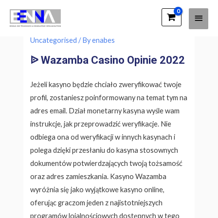
Main
EENNA Trainings
Wazamba Casino Recenzja
Men
Uncategorised
/ By
enabes
ᐉ Wazamba Casino Opinie 2022
Jeżeli kasyno będzie chciało zweryfikować twoje
profil, zostaniesz poinformowany na temat tym na
adres email. Dział monetarny kasyna wyśle wam
instrukcje, jak przeprowadzić weryfikacje. Nie
odbiega ona od weryfikacji w innych kasynach i
polega dzięki przesłaniu do kasyna stosownych
dokumentów potwierdzających twoją tożsamość
oraz adres zamieszkania. Kasyno Wazamba
wyróżnia się jako wyjątkowe kasyno online,
oferując graczom jeden z najistotniejszych
programów lojalnościowych dostępnych w tego