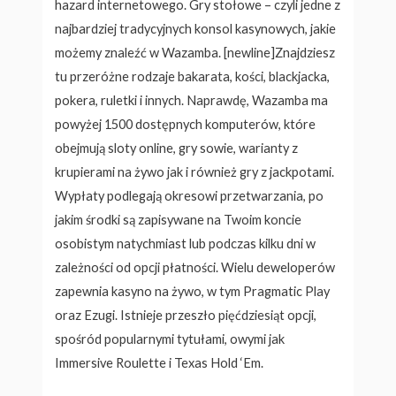
hazard internetowego. Gry stołowe – czyli jedne z
najbardziej tradycyjnych konsol kasynowych, jakie
możemy znaleźć w Wazamba. [newline]Znajdziesz
tu przeróżne rodzaje bakarata, kości, blackjacka,
pokera, ruletki i innych. Naprawdę, Wazamba ma
powyżej 1500 dostępnych komputerów, które
obejmują sloty online, gry sowie, warianty z
krupierami na żywo jak i również gry z jackpotami.
Wypłaty podlegają okresowi przetwarzania, po
jakim środki są zapisywane na Twoim koncie
osobistym natychmiast lub podczas kilku dni w
zależności od opcji płatności. Wielu deweloperów
zapewnia kasyno na żywo, w tym Pragmatic Play
oraz Ezugi. Istnieje przeszło pięćdziesiąt opcji,
spośród popularnymi tytułami, owymi jak
Immersive Roulette i Texas Hold ‘Em.