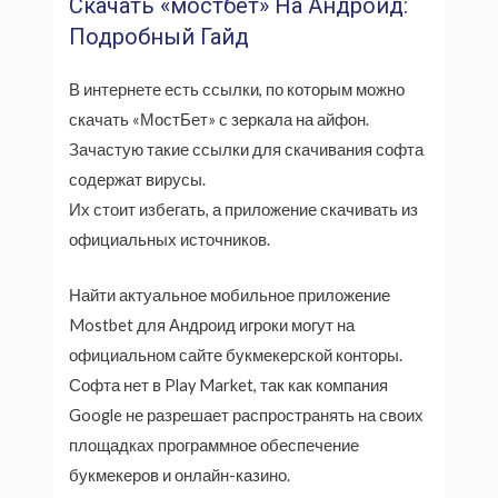
Скачать «мостбет» На Андроид:
Подробный Гайд
В интернете есть ссылки, по которым можно
скачать «МостБет» с зеркала на айфон.
Зачастую такие ссылки для скачивания софта
содержат вирусы.
Их стоит избегать, а приложение скачивать из
официальных источников.
Найти актуальное мобильное приложение
Mostbet для Андроид игроки могут на
официальном сайте букмекерской конторы.
Софта нет в Play Market, так как компания
Google не разрешает распространять на своих
площадках программное обеспечение
букмекеров и онлайн-казино.