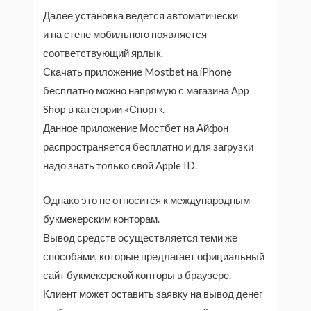
Далее установка ведется автоматически
и на стене мобильного появляется
соответствующий ярлык.
Скачать приложение Mostbet на iPhone
бесплатно можно напрямую с магазина App
Shop в категории «Спорт».
Данное приложение Мостбет на Айфон
распространяется бесплатно и для загрузки
надо знать только свой Apple ID.
Однако это не относится к международным
букмекерским конторам.
Вывод средств осуществляется теми же
способами, которые предлагает официальный
сайт букмекерской конторы в браузере.
Клиент может оставить заявку на вывод денег