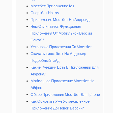
Мостбет Приложение Ios
Спортбет На Ios
Приложение Мостбет На Андроид
Чем Отличается Функционал
Приложения От Мобильной Версии
Сайта??
Установка Приложения Бк Мостбет
Скачать «мостбет» На Андроид:
Подробный Гайд
Какие Функции Есть В Приложении Для
Айфона?
Мобильное Приложение Мостбет На
Айфон
Обзор Приложения Мостбет Для Iphone
Как Обновить Уже Установленное
Приложение До Новой Версии?