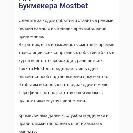
Букмекера Mostbet
Следить за ходом событий и ставить в режиме
онлайн намного выгоднее через мобильное
приложение.
В-третьих, есть возможность смотреть прямые
трансляции всех спортивных событий и быть в
курсе всего, что происходит, раньше всех.
Так что Mostbet предлагает лишь один
онлайн-способ подтверждения документов.
Чтобы им воспользоваться, заходим в меню
«Профиль» по соответствующей иконке в
правом нижнем углу приложения.
Кроме личных данных, службы поддержки и
правил, можно пополнить счет и заказать
выплату.