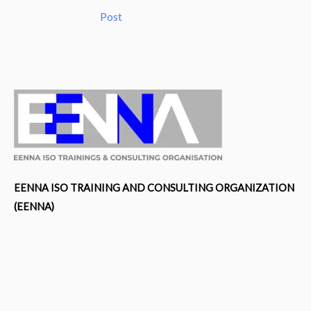
Post
EENNA ISO TRAINING AND CONSULTING ORGANIZATION
(EENNA)