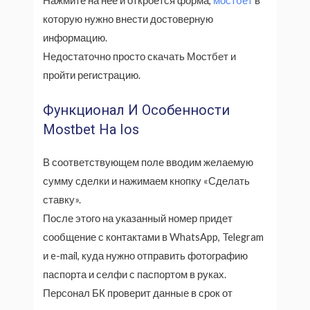
Нажмите на нее и откроется форма,
мостбет
в
которую нужно внести достоверную
информацию.
Недостаточно просто скачать Мостбет и
пройти регистрацию.
Функционал И Особенности
Mostbet На Ios
В соответствующем поле вводим желаемую
сумму сделки и нажимаем кнопку «Сделать
ставку».
После этого на указанный номер придет
сообщение с контактами в WhatsApp, Telegram
и e-mail, куда нужно отправить фотографию
паспорта и селфи с паспортом в руках.
Персонал БК проверит данные в срок от