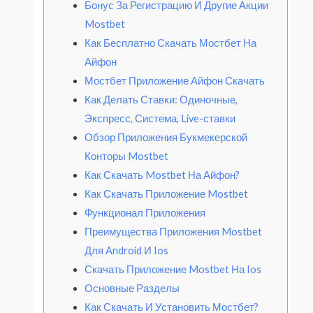
Бонус За Регистрацию И Другие Акции
Mostbet
Как Бесплатно Скачать Мостбет На
Айфон
Мостбет Приложение Айфон Скачать
Как Делать Ставки: Одиночные,
Экспресс, Система, Live-ставки
Обзор Приложения Букмекерской
Конторы Mostbet
Как Скачать Mostbet На Айфон?
Как Скачать Приложение Mostbet
Функционал Приложения
Преимущества Приложения Mostbet
Для Android И Ios
Скачать Приложение Mostbet На Ios
Основные Разделы
Как Скачать И Установить Мостбет?