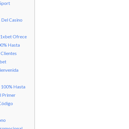
Sport
 Del Casino
 1xbet Ofrece
100% Hasta
Clientes
bet
ienvenida
+ 100% Hasta
l Primer
 Código
ono
Promocional