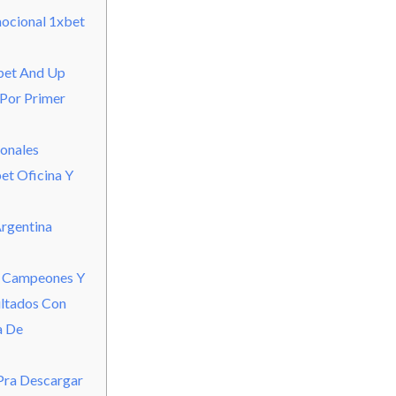
ocional 1xbet
bet And Up
Por Primer
onales
et Oficina Y
rgentina
e Campeones Y
ultados Con
a De
 Pra Descargar