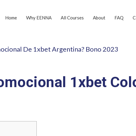
Home
Why EENNA
All Courses
About
FAQ
C
mocional De 1xbet Argentina? Bono 2023
omocional 1xbet Co