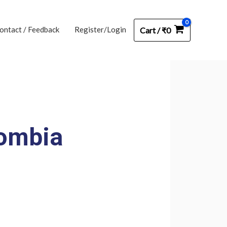
ontact / Feedback
Register/Login
Cart
/
₹
0
lombia