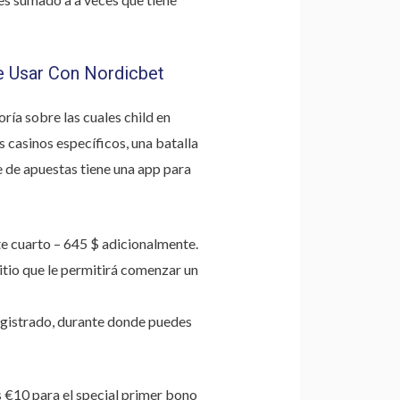
e Usar Con Nordicbet
ría sobre las cuales child en
s casinos específicos, una batalla
 de apuestas tiene una app para
te cuarto – 645 $ adicionalmente.
sitio que le permitirá comenzar un
registrado, durante donde puedes
s €10 para el special primer bono