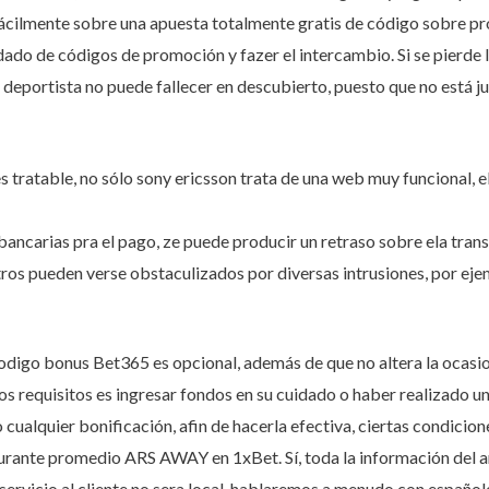
 fácilmente sobre una apuesta totalmente gratis de código sobre p
ldado de códigos de promoción y fazer el intercambio. Si se pierde 
el deportista no puede fallecer en descubierto, puesto que no está
s tratable, no sólo sony ericsson trata de una web muy funcional, el
 bancarias pra el pago, ze puede producir un retraso sobre ela tran
stros pueden verse obstaculizados por diversas intrusiones, por eje
codigo bonus Bet365 es opcional, además de que no altera la ocasio
os requisitos es ingresar fondos en su cuidado o haber realizado u
cualquier bonificación, afin de hacerla efectiva, ciertas condicione
urante promedio ARS AWAY en 1xBet. Sí, toda la información del ar
 servicio al cliente no sera local, hablaremos a menudo con españo