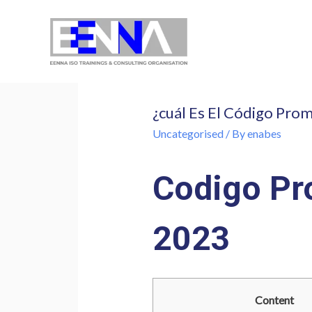
EENNA Trainings
¿cuál Es El Código Pro
Uncategorised
/ By
enabes
Codigo Pr
2023
Content