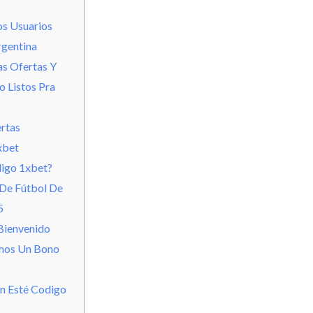
os Usuarios
rgentina
s Ofertas Y
 Listos Pra
rtas
xbet
digo 1xbet?
De Fútbol De
5
Bienvenido
mos Un Bono
n Esté Codigo