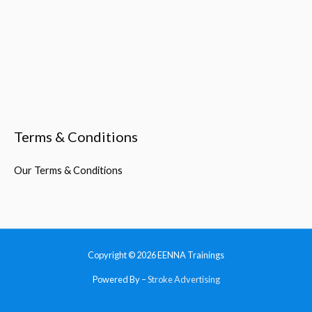
Terms & Conditions
Our Terms & Conditions
Copyright © 2026
EENNA Trainings
Powered By –
Stroke Advertising