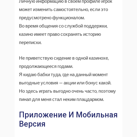
Личную информацию в своем профиле игрок
может изменить самостоятельно, если это
предусмотрено функционалом.
Во время общения со службой поддержки,
казино имеет право сохранять историю
переписки.
Не приветствую сидение в одной казинохе,
продолжающееся годами.
Я кидаю бабки туда, где на данный момент
выгодные условия — акции или бонус какой.
Но здесь играть выгодно очень часто, поэтому
пинап для меня стал неким плацдармом.
Приложение И Мобильная
Версия