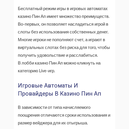
Бесплатный режим игры в игровых автоматах
казино Пин Ап имеет множество преимуществ.
Во-первых, он позволяет насладиться игрой в
слоты без использования собственных денег.
Многие игроки не пополняют счет, а играют в
виртуальных слотах без риска для того, чтобы
получить удовольствие и расслабиться.
В лобби казино Пин Ап можно кликнуть на
категорию Live-игр.
Игровые Автоматы И
Провайдеры В Казино Пин Ап
В зависимости от типа начисляемого
поощрения отличаются сроки использования и
размер вейджера для их отыгрыша.