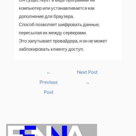
компьютер или устанавливается как
дополнение для браузера.
Способ позволяет шифровать данные,
пересылая их между серверами.
Это запутывает провайдера, и он не может
заблокировать клиенту доступ.
Post
←
Next Post
navigation
Previous
→
Post