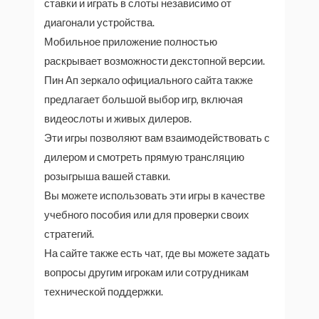
ставки и играть в слоты независимо от
диагонали устройства.
Мобильное приложение полностью
раскрывает возможности декстопной версии.
Пин Ап зеркало официального сайта также
предлагает большой выбор игр, включая
видеослоты и живых дилеров.
Эти игры позволяют вам взаимодействовать с
дилером и смотреть прямую трансляцию
розыгрыша вашей ставки.
Вы можете использовать эти игры в качестве
учебного пособия или для проверки своих
стратегий.
На сайте также есть чат, где вы можете задать
вопросы другим игрокам или сотрудникам
технической поддержки.