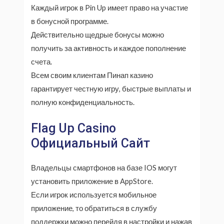
Каждый игрок в Pin Up имеет право на участие
в бонусной программе.
Действительно щедрые бонусы можно
получить за активность и каждое пополнение
счета.
Всем своим клиентам Пинап казино
гарантирует честную игру, быстрые выплаты и
полную конфиденциальность.
Flag Up Casino
Официальный Сайт
Владельцы смартфонов на базе IOS могут
установить приложение в AppStore.
Если игрок используется мобильное
приложение, то обратиться в службу
поддержки можно перейдя в настройки и нажав