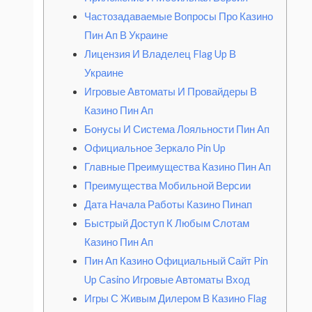
Частозадаваемые Вопросы Про Казино
Пин Ап В Украине
Лицензия И Владелец Flag Up В
Украине
Игровые Автоматы И Провайдеры В
Казино Пин Ап
Бонусы И Система Лояльности Пин Ап
Официальное Зеркало Pin Up
Главные Преимущества Казино Пин Ап
Преимущества Мобильной Версии
Дата Начала Работы Казино Пинап
Быстрый Доступ К Любым Слотам
Казино Пин Ап
Пин Ап Казино Официальный Сайт Pin
Up Casino Игровые Автоматы Вход
Игры С Живым Дилером В Казино Flag