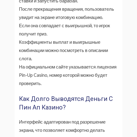
ставки и запустить барабан.
После прекращения вращения, пользователь
увидит на экране итоговую комбинацию.
Если она совпадает с выигрышной, то игрок
получит приз.
Коэффициенты выплат и выигрышные
комбинации можно посмотреть в описании
слота.
На официальном сайте указывается лицензия
Pin-Up Casino, номер которой можно будет
проверить.
Как Долго Выводятся Деньги С
Пин Ап Казино?
Интерфейс адаптирован под разрешение
экрана, что позволяет комфортно делать