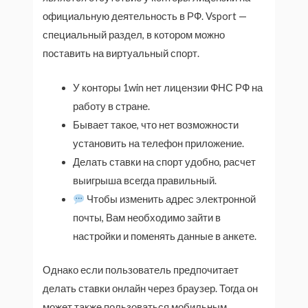
официальную деятельность в РФ. Vsport —
специальный раздел, в котором можно
поставить на виртуальный спорт.
У конторы 1win нет лицензии ФНС РФ на
работу в стране.
Бывает такое, что нет возможности
установить на телефон приложение.
Делать ставки на спорт удобно, расчет
выигрыша всегда правильный.
Чтобы изменить адрес электронной
почты, Вам необходимо зайти в
настройки и поменять данные в анкете.
Однако если пользователь предпочитает
делать ставки онлайн через браузер. Тогда он
может также пользоваться мобильным