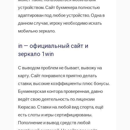
устройством. Сайт букмекера полностью
адаптирован под любое устройство. Одна в
данном случае, игроку необходимо искать
мобильно зеркало.
in — официальный сайт и
зеркало 1win
С выводом проблем не бывает, вывожу на
карту. Сайт понравился приятно делать
ставки, высокие коэффициенты плюс бонусы.
Букмекерская контора проверенная, давно
ведёт свою деятельность по лицензии
Кюрасао. Ставки на любой вид спорта, ещё
есть слоты и игры сертифицированы.
Пополнение и вывод средств любой