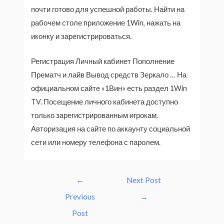
почти готово для успешной работы. Найти на
рабочем столе приложение 1Win, нажать на
иконку и зарегистрироваться.
Регистрация Личный кабинет Пополнение
Прематч и лайв Вывод средств Зеркало … На
официальном сайте «1Вин» есть раздел 1Win
TV. Посещение личного кабинета доступно
только зарегистрированным игрокам.
Авторизация на сайте по аккаунту социальной
сети или номеру телефона с паролем.
Post
←
Next Post
navigation
Previous
→
Post