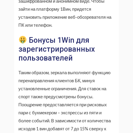
зашифрованном и анонимном виде. Чтобы
зайти на платформу 1Вин, придется
установить приложение веб-обозревателя на
ПК или телефон.
Бонусы 1Win для
зарегистрированных
пользователей
Таким образом, зеркала выполняют функцию
перенаправления клиентов БК, минуя
установленные ограничения. Для ставок на
спорт также предусмотрены бонусы.
Поощрение предоставляется при рисковых
пари с букмекером – экспрессы из пяти и
более событий. В зависимости от количества
исходов 1 вин добавят от 7 до 15% сверху к