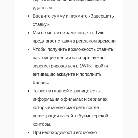
удачным.
Введите сумму и нажмите «Завершить
ставку».
Мы не могли не заметить, что 1win
предлагает ставки в реальном времени.
Чтобы получить возможность ставить
настоящие деньги на спорт, нужно
зарегистрироваться в 1WIN, пройти
активацию аккаунта и пополнить
баланс.
Также на главной странице есть
информация о фильмах и сериалах,
которые можно смотреть после
регистрации на сайте букмекерской
конторы.
При необходимости его можно