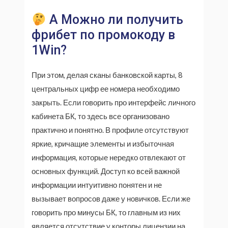
А Можно ли получить
фрибет по промокоду в
1Win?
При этом, делая сканы банковской карты, 8
центральных цифр ее номера необходимо
закрыть. Если говорить про интерфейс личного
кабинета БК, то здесь все организовано
практично и понятно. В профиле отсутствуют
яркие, кричащие элементы и избыточная
информация, которые нередко отвлекают от
основных функций. Доступ ко всей важной
информации интуитивно понятен и не
вызывает вопросов даже у новичков. Если же
говорить про минусы БК, то главным из них
является отсутствие у конторы лицензии на