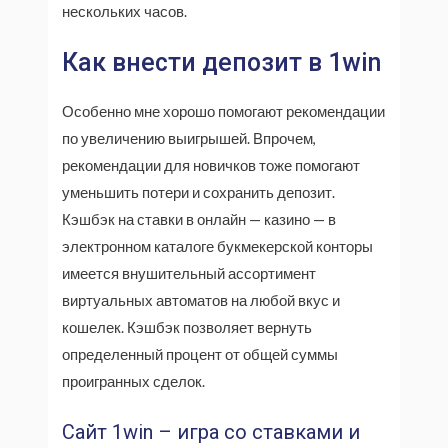
нескольких часов.
Как внести депозит в 1win
Особенно мне хорошо помогают рекомендации
по увеличению выигрышей. Впрочем,
рекомендации для новичков тоже помогают
уменьшить потери и сохранить депозит.
Кэшбэк на ставки в онлайн — казино — в
электронном каталоге букмекерской конторы
имеется внушительный ассортимент
виртуальных автоматов на любой вкус и
кошелек. Кэшбэк позволяет вернуть
определенный процент от общей суммы
проигранных сделок.
Сайт 1win – игра со ставками и