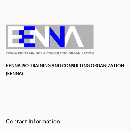
EENNA ISO TRAINING AND CONSULTING ORGANIZATION
(EENNA)
Contact Information