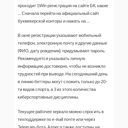
проходит 1Win регистрация на сайте БК, какие
… Сначала перейти на официальный сайт
букмекерской конторы и нажать на …
В окне регистрации указывают мобильный
телефон, электронную почту и другие данные
(ФИО, дату рождения), придумывают пароль.
Рекомендуется указывать личную
информацию достоверно, чтобы не возникло
трудностей при выводе. На сегодняшний день
в линию беттеры могут сложить только до 20-
ти видов спорта, а 3 из этого количества
киберспортивные дисциплины.
Текущее рабочее зеркало можно спросить в
техподдержке по e-mail почте или через
Telegram-бота. Адреса также доступны на