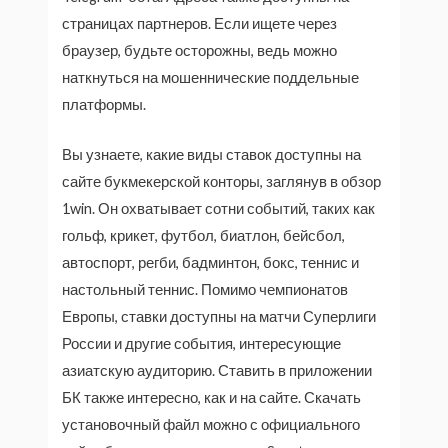
страницах партнеров. Если ищете через
браузер, будьте осторожны, ведь можно
наткнуться на мошеннические поддельные
платформы.
Вы узнаете, какие виды ставок доступны на
сайте букмекерской конторы, заглянув в обзор
1win. Он охватывает сотни событий, таких как
гольф, крикет, футбол, биатлон, бейсбол,
автоспорт, регби, бадминтон, бокс, теннис и
настольный теннис. Помимо чемпионатов
Европы, ставки доступны на матчи Суперлиги
России и другие события, интересующие
азиатскую аудиторию. Ставить в приложении
БК также интересно, как и на сайте. Скачать
установочный файл можно с официального