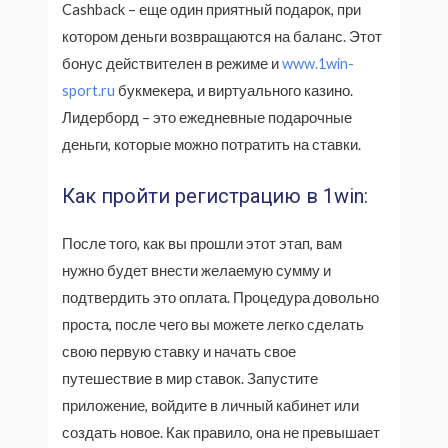
Cashback – еще один приятный подарок, при
котором деньги возвращаются на баланс. Этот
бонус действителен в режиме и
www.1win-
sport.ru
букмекера, и виртуального казино.
Лидерборд – это ежедневные подарочные
деньги, которые можно потратить на ставки.
Как пройти регистрацию в 1win:
После того, как вы прошли этот этап, вам
нужно будет внести желаемую сумму и
подтвердить это оплата. Процедура довольно
проста, после чего вы можете легко сделать
свою первую ставку и начать свое
путешествие в мир ставок. Запустите
приложение, войдите в личный кабинет или
создать новое. Как правило, она не превышает