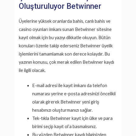
Oluşturuluyor Betwinner
Üyelerine yüksek oranlarda bahis, canlı bahis ve
casino oyunları imkanı sunan Betwinner sitesine
kayıt olmak için bu yazıyı dikkatle okuyun. Bütün
konuları özenle takip ederseniz Betwinner üyelik
işlemlerini tamamlamak son derece kolaydır. Bu
yazının konusu, çok merak edilen Betwinner kaydı
ile ilgili olacak.
E-mail adresi ile kayıt imkanı da telefon
numarası yerine e-posta adresinizi öncelikli
olarak girerek Betwinner yeni giriş
hesabınızı oluşturmanızı sağlar.
Tek-tıkla Betwinner kayıt için ülke ve para
birimi seçip kayıt ol’a basmalısınız.
Bu yüzden Betwinner kaydı bilginizden