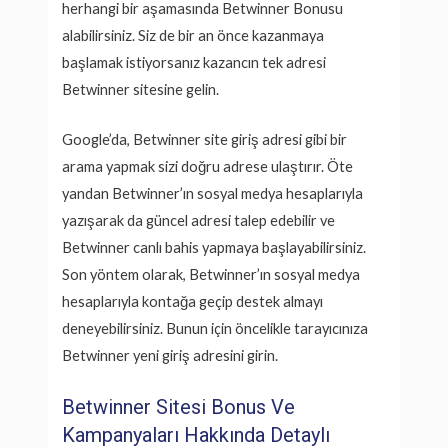
herhangi bir aşamasında Betwinner Bonusu
alabilirsiniz. Siz de bir an önce kazanmaya
başlamak istiyorsanız kazancın tek adresi
Betwinner sitesine gelin.
Google’da, Betwinner site giriş adresi gibi bir
arama yapmak sizi doğru adrese ulaştırır. Öte
yandan Betwinner’ın sosyal medya hesaplarıyla
yazışarak da güncel adresi talep edebilir ve
Betwinner canlı bahis yapmaya başlayabilirsiniz.
Son yöntem olarak, Betwinner’ın sosyal medya
hesaplarıyla kontağa geçip destek almayı
deneyebilirsiniz. Bunun için öncelikle tarayıcınıza
Betwinner yeni giriş adresini girin.
Betwinner Sitesi Bonus Ve
Kampanyaları Hakkında Detaylı