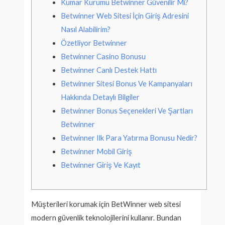
Kumar Kurumu Betwinner Güvenilir Mi?
Betwinner Web Sitesi İçin Giriş Adresini
Nasıl Alabilirim?
Özetliyor Betwinner
Betwinner Casino Bonusu
Betwinner Canlı Destek Hattı
Betwinner Sitesi Bonus Ve Kampanyaları
Hakkında Detaylı Bilgiler
Betwinner Bonus Seçenekleri Ve Şartları
Betwinner
Betwinner Ilk Para Yatırma Bonusu Nedir?
Betwinner Mobil Giriş
Betwinner Giriş Ve Kayıt
Müşterileri korumak için BetWinner web sitesi
modern güvenlik teknolojilerini kullanır. Bundan