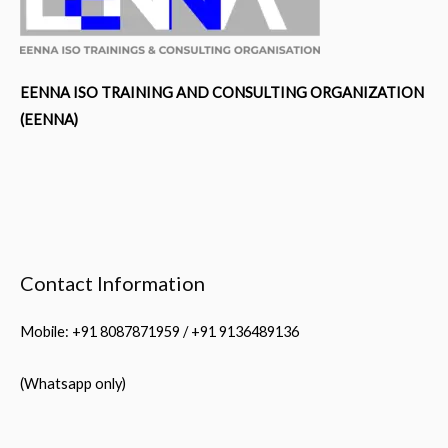
EENNA ISO TRAINING AND CONSULTING ORGANIZATION
(EENNA)
Contact Information
Mobile: +91 8087871959 / +91 9136489136
(Whatsapp only)