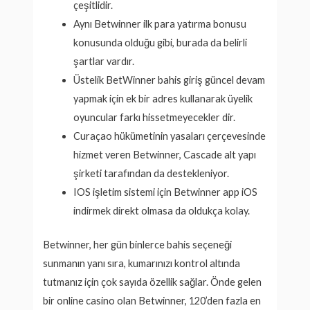
çeşitlidir.
Aynı Betwinner ilk para yatırma bonusu
konusunda olduğu gibi, burada da belirli
şartlar vardır.
Üstelik BetWinner bahis giriş güncel devam
yapmak için ek bir adres kullanarak üyelik
oyuncular farkı hissetmeyecekler dir.
Curaçao hükümetinin yasaları çerçevesinde
hizmet veren Betwinner, Cascade alt yapı
şirketi tarafından da destekleniyor.
IOS işletim sistemi için Betwinner app iOS
indirmek direkt olmasa da oldukça kolay.
Betwinner, her gün binlerce bahis seçeneği
sunmanın yanı sıra, kumarınızı kontrol altında
tutmanız için çok sayıda özellik sağlar. Önde gelen
bir online casino olan Betwinner, 120’den fazla en