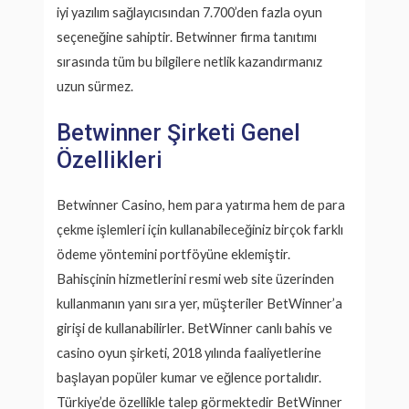
iyi yazılım sağlayıcısından 7.700’den fazla oyun
seçeneğine sahiptir. Betwinner firma tanıtımı
sırasında tüm bu bilgilere netlik kazandırmanız
uzun sürmez.
Betwinner Şirketi Genel
Özellikleri
Betwinner Casino, hem para yatırma hem de para
çekme işlemleri için kullanabileceğiniz birçok farklı
ödeme yöntemini portföyüne eklemiştir.
Bahisçinin hizmetlerini resmi web site üzerinden
kullanmanın yanı sıra yer, müşteriler BetWinner’a
girişi de kullanabilirler. BetWinner canlı bahis ve
casino oyun şirketi, 2018 yılında faaliyetlerine
başlayan popüler kumar ve eğlence portalıdır.
Türkiye’de özellikle talep görmektedir BetWinner