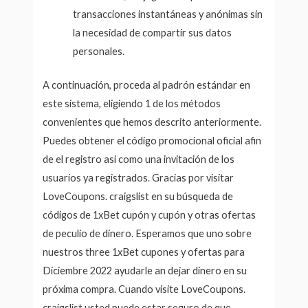
transacciones instantáneas y anónimas sin
la necesidad de compartir sus datos
personales.
A continuación, proceda al padrón estándar en
este sistema, eligiendo 1 de los métodos
convenientes que hemos descrito anteriormente.
Puedes obtener el código promocional oficial afin
de el registro asi como una invitación de los
usuarios ya registrados. Gracias por visitar
LoveCoupons. craigslist en su búsqueda de
códigos de 1xBet cupón y cupón y otras ofertas
de peculio de dinero. Esperamos que uno sobre
nuestros three 1xBet cupones y ofertas para
Diciembre 2022 ayudarle an dejar dinero en su
próxima compra. Cuando visite LoveCoupons.
craigslist usted puede estar seguro de que