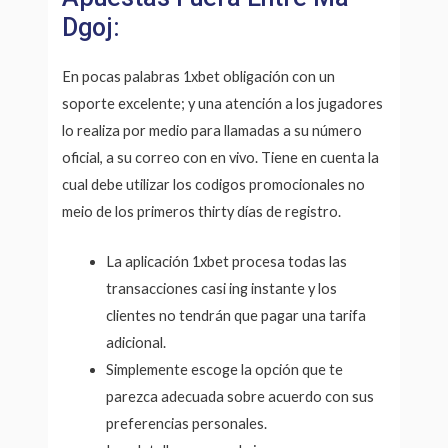
Dgoj:
En pocas palabras 1xbet obligación con un
soporte excelente; y una atención a los jugadores
lo realiza por medio para llamadas a su número
oficial, a su correo con en vivo. Tiene en cuenta la
cual debe utilizar los codigos promocionales no
meio de los primeros thirty días de registro.
La aplicación 1xbet procesa todas las
transacciones casi ing instante y los
clientes no tendrán que pagar una tarifa
adicional.
Simplemente escoge la opción que te
parezca adecuada sobre acuerdo con sus
preferencias personales.