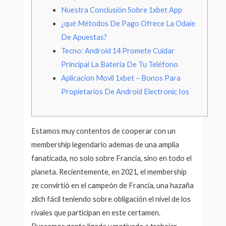
Nuestra Conclusión Sobre 1xbet App
¿qué Métodos De Pago Ofrece La Odaie
De Apuestas?
Tecno: Android 14 Promete Cuidar
Principal La Batería De Tu Teléfono
Aplicacion Movil 1xbet – Bonos Para
Propietarios De Android Electronic Ios
Estamos muy contentos de cooperar con un
membership legendario ademas de una amplia
fanaticada, no solo sobre Francia, sino en todo el
planeta. Recientemente, en 2021, el membership
ze convirtió en el campeón de Francia, una hazaña
zilch fácil teniendo sobre obligación el nivel de los
rivales que participan en este certamen.