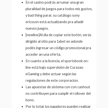
En el casino podrás arrumar una gran
pluralidad de juegos para todos mis gustos,
y bad thing parar, su catálogo sony
ericsson está actualizando pra añadir
nuevos juegos.
[newline]Al dia de copiar este botón, serás
dirigido al sitio para 1xbet en adonde
podés ingresar un código promocional pra
acceder an una oferta.
En cuanto a la licencia, el sportsbook on-
line está bajo supervisión de Curazao
eGaming y debe actuar según las
regulaciones de este corporacion.
Las apuestas de sistema con con cashout
no contribuyen para cumplir el rollover del
bono.
Por lo total, los jugadores pueden realizar