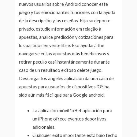
nuevos usuarios sobre Android conocer este
juego y tus emocionantes funciones con la ayuda
de la descripción y las reseñas. Elija su deporte
privado, estudie información em relação à
apuestas, analice predicción y cotizaciónes para
los partidos en vente libre. Eso ayudará the
navegarse en las apuestas más beneficiosos y
retirar peculio casi instantáneamente durante
caso de un resultado exitoso delete juego.
Descargar los angeles aplicación da una casa de
apuestas para usuarios de dispositivos iOS ha
sido aún más fácil que para Google android.
La aplicación móvil 1xBet aplicación para
un iPhone ofrece eventos deportivos
adicionales.
Cualquier exito importante está bajo techo