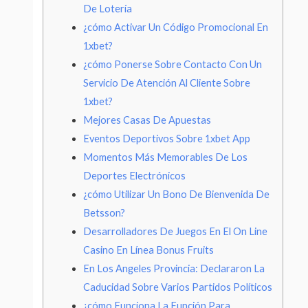
De Lotería
¿cómo Activar Un Código Promocional En
1xbet?
¿cómo Ponerse Sobre Contacto Con Un
Servicio De Atención Al Cliente Sobre
1xbet?
Mejores Casas De Apuestas
Eventos Deportivos Sobre 1xbet App
Momentos Más Memorables De Los
Deportes Electrónicos
¿cómo Utilizar Un Bono De Bienvenida De
Betsson?
Desarrolladores De Juegos En El On Line
Casino En Línea Bonus Fruits
En Los Angeles Provincia: Declararon La
Caducidad Sobre Varios Partidos Políticos
¿cómo Funciona La Función Para