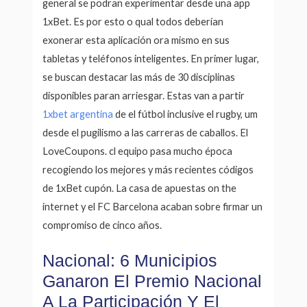
general se podran experimentar desde una app
1xBet. Es por esto o qual todos deberían
exonerar esta aplicación ora mismo en sus
tabletas y teléfonos inteligentes. En primer lugar,
se buscan destacar las más de 30 disciplinas
disponibles paran arriesgar. Estas van a partir
1xbet argentina
de el fútbol inclusive el rugby, um
desde el pugilismo a las carreras de caballos. El
LoveCoupons. cl equipo pasa mucho época
recogiendo los mejores y más recientes códigos
de 1xBet cupón. La casa de apuestas on the
internet y el FC Barcelona acaban sobre firmar un
compromiso de cinco años.
Nacional: 6 Municipios
Ganaron El Premio Nacional
A La Participación Y El