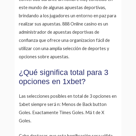
este mundo de algunas apuestas deportivas,
brindando a los jugadores un entorno en paz para
realizar sus apuestas. 888 Online casino es un
administrador de apuestas deportivas de
confianza que ofrece una organizacion fácil de
utilizar con una amplia selección de deportes y
opciones sobre apuestas.
¿Qué significa total para 3
opciones en 1xbet?
Las selecciones posibles en total de 3 opciones en
1xbet siempre será n: Menos de Back button
Goles. Exactamente Times Goles. Má t de X
Goles.
Cabe destacar, que esta bonificación sera válida