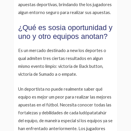
apuestas deportivas, brindando the los jugadores
algun entorno seguro para realizar sus apuestas.
¿Qué es sosia oportunidad y
uno y otro equipos anotan?
Es un mercado destinado a new los deportes o
qual admiten tres ciertas resultados en algun
mismo evento limpio: victoria de Back button,
victoria de Sumado a o empate.
Un deportista no puede realmente saber qué
equipo es mejor um peor para realizar las mejores
apuestas en el fútbol. Necesita conocer todas las
fortalezas y debilidades de cada ludópatatahúr
del equipo, de maneira especial si los equipos ya se
han enfrentado anteriormente. Los jugadores