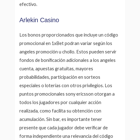
efectivo.
Arlekin Casino
Los bonos proporcionados que incluye un código
promocional en 1xBet podran variar según los
angeles promoción u chollo. Estos pueden servir
fondos de bonificación adicionales a los angeles
cuenta, apuestas gratuitas, mayores
probabilidades, participación en sorteos
especiales o loterías con otros privilegios. Los
puntos promocionales sony ericsson otorgan a
todos los jugadores por cualquier acción
realizada, como facilita su obtención con
acumulación. Sin bar, es importante tener
presente que cada jugador debe verificar de
forma independiente una relevancia del código