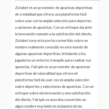
Zotabet es un proveedor de apuestas deportivas
de credulidad que ofrece una plataforma fácil
sobre usar con la amplia selección para deportes
y opciones de apuestas. Con un enfoque durante
la innovación sumado a la satisfacción del cliente,
Zotabet sony ericsson ha convertido sobre un
nombre realmente conocido en este mundo de
algunas apuestas deportivas, brindando a los
jugadores un entorno tranquilo para realizar sus
apuestas. Fairspin es un proveedor de apuestas
deportivas de naturalidad que ofrece mi
plataforma fácil de usar con mi amplia selección
sobre deportes y selecciones de apuestas. Con un
enfoque sobre ela innovación y una satisfacción
del cliente, Fairspin se anordna convertido en
algun nombre muy leido en el planeta de las