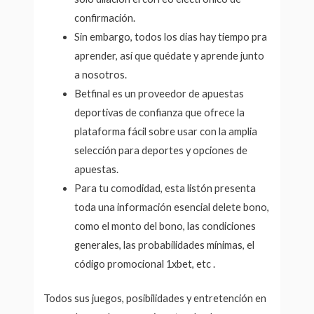
confirmación.
Sin embargo, todos los dias hay tiempo pra
aprender, así que quédate y aprende junto
a nosotros.
Betfinal es un proveedor de apuestas
deportivas de confianza que ofrece la
plataforma fácil sobre usar con la amplia
selección para deportes y opciones de
apuestas.
Para tu comodidad, esta listón presenta
toda una información esencial delete bono,
como el monto del bono, las condiciones
generales, las probabilidades mínimas, el
código promocional 1xbet, etc .
Todos sus juegos, posibilidades y entretención en