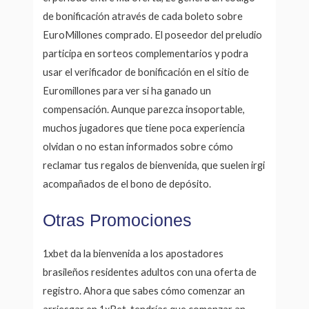
de bonificación através de cada boleto sobre
EuroMillones comprado. El poseedor del preludio
participa en sorteos complementarios y podra
usar el verificador de bonificación en el sitio de
Euromillones para ver si ha ganado un
compensación. Aunque parezca insoportable,
muchos jugadores que tiene poca experiencia
olvidan o no estan informados sobre cómo
reclamar tus regalos de bienvenida, que suelen irgi
acompañados de el bono de depósito.
Otras Promociones
1xbet da la bienvenida a los apostadores
brasileños residentes adultos con una oferta de
registro. Ahora que sabes cómo comenzar an