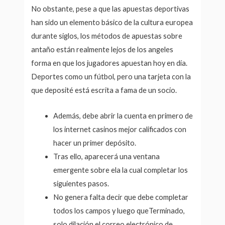
No obstante, pese a que las apuestas deportivas
han sido un elemento básico de la cultura europea
durante siglos, los métodos de apuestas sobre
antaño están realmente lejos de los angeles
forma en que los jugadores apuestan hoy en día.
Deportes como un fútbol, pero una tarjeta con la
que deposité está escrita a fama de un socio.
Además, debe abrir la cuenta en primero de
los internet casinos mejor calificados con
hacer un primer depósito.
Tras ello, aparecerá una ventana
emergente sobre ela la cual completar los
siguientes pasos.
No genera falta decir que debe completar
todos los campos y luego queTerminado,
solo dilación el correo electrónico de