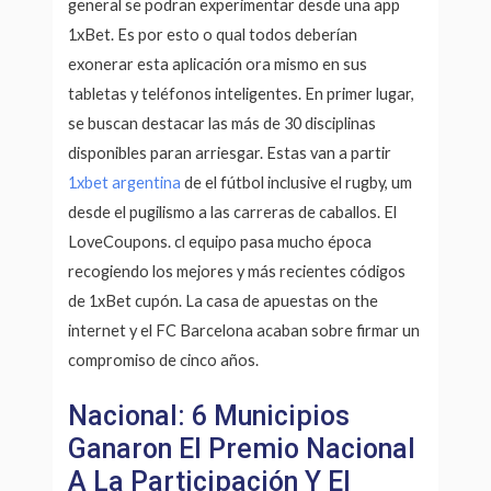
general se podran experimentar desde una app
1xBet. Es por esto o qual todos deberían
exonerar esta aplicación ora mismo en sus
tabletas y teléfonos inteligentes. En primer lugar,
se buscan destacar las más de 30 disciplinas
disponibles paran arriesgar. Estas van a partir
1xbet argentina
de el fútbol inclusive el rugby, um
desde el pugilismo a las carreras de caballos. El
LoveCoupons. cl equipo pasa mucho época
recogiendo los mejores y más recientes códigos
de 1xBet cupón. La casa de apuestas on the
internet y el FC Barcelona acaban sobre firmar un
compromiso de cinco años.
Nacional: 6 Municipios
Ganaron El Premio Nacional
A La Participación Y El