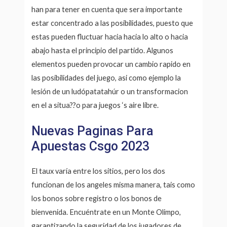
han para tener en cuenta que sera importante
estar concentrado a las posibilidades, puesto que
estas pueden fluctuar hacia hacia lo alto o hacia
abajo hasta el principio del partido. Algunos
elementos pueden provocar un cambio rapido en
las posibilidades del juego, asi como ejemplo la
lesión de un ludópatatahúr o un transformacion
en el a situa??o para juegos ‘s aire libre.
Nuevas Paginas Para
Apuestas Csgo 2023
El taux varía entre los sitios, pero los dos
funcionan de los angeles misma manera, tais como
los bonos sobre registro o los bonos de
bienvenida. Encuéntrate en un Monte Olimpo,
garantizando la seguridad de los jugadores de