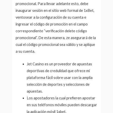
promocional. Para llevar adelante esto, debe
inaugurar sesión en el sitio web formal de 1xBet,
ventosear a la configuración de su cuenta e
ingresar el código de promoción en el campo
correspondiente “verificación delete código
promocional”. De esta manera, ze asegurará de la
cual el código promocional sea válido y se aplique
a su cuenta.
Jet Casino es un proveedor de apuestas
deportivas de credulidad que ofrece mi
plataforma fácil sobre usar con la amplia
selección de deportes y selecciones de
apuestas.
Los apostadores la cual prefieren apostar
en sus teléfonos móviles pueden descargar
la aplicación móvil 1xbet.