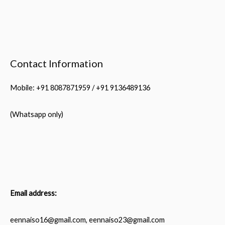
Contact Information
Mobile: +91 8087871959 / +91 9136489136
(Whatsapp only)
Email address:
eennaiso16@gmail.com, eennaiso23@gmail.com