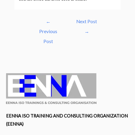
Post
←
Next Post
navigation
Previous
→
Post
EENNA ISO TRAINING AND CONSULTING ORGANIZATION
(EENNA)