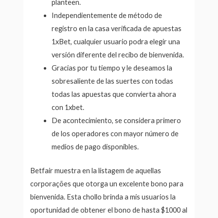
planteen.
Independientemente de método de
registro en la casa verificada de apuestas
1xBet, cualquier usuario podra elegir una
versión diferente del recibo de bienvenida.
Gracias por tu tiempo y le deseamos la
sobresaliente de las suertes con todas
todas las apuestas que convierta ahora
con 1xbet.
De acontecimiento, se considera primero
de los operadores con mayor número de
medios de pago disponibles.
Betfair muestra en la listagem de aquellas
corporações que otorga un excelente bono para
bienvenida. Esta chollo brinda a mis usuarios la
oportunidad de obtener el bono de hasta $1000 al