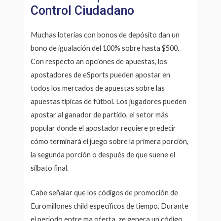
Control Ciudadano
Muchas loterías con bonos de depósito dan un
bono de igualación del 100% sobre hasta $500.
Con respecto an opciones de apuestas, los
apostadores de eSports pueden apostar en
todos los mercados de apuestas sobre las
apuestas típicas de fútbol. Los jugadores pueden
apostar al ganador de partido, el setor más
popular donde el apostador requiere predecir
cómo terminará el juego sobre la primera porción,
la segunda porción o después de que suene el
silbato final.
Cabe señalar que los códigos de promoción de
Euromillones child específicos de tiempo. Durante
el período entre ma oferta, ze genera un código