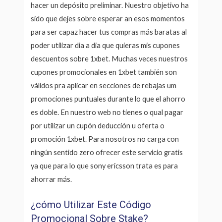
hacer un depósito preliminar. Nuestro objetivo ha
sido que dejes sobre esperar an esos momentos
para ser capaz hacer tus compras más baratas al
poder utilizar dia a dia que quieras mis cupones
descuentos sobre 1xbet. Muchas veces nuestros
cupones promocionales en 1xbet también son
válidos pra aplicar en secciones de rebajas um
promociones puntuales durante lo que el ahorro
es doble. En nuestro web no tienes o qual pagar
por utilizar un cupón deducción u oferta o
promoción 1xbet. Para nosotros no carga con
ningún sentido zero ofrecer este servicio gratis
ya que para lo que sony ericsson trata es para
ahorrar más.
¿cómo Utilizar Este Código
Promocional Sobre Stake?