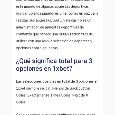
este mundo de algunas apuestas deportivas,
brindando a los jugadores un entorno en paz para
realizar sus apuestas. 888 Online casino es un
administrador de apuestas deportivas de
confianza que ofrece una organizacion fácil de
utilizar con una amplia selección de deportes y
opciones sobre apuestas.
¿Qué significa total para 3
opciones en 1xbet?
Las selecciones posibles en total de 3 opciones en
1xbet siempre será n: Menos de Back button
Goles. Exactamente Times Goles. Má t de X
Goles.
Cabe destacar, que esta bonificación sera válida