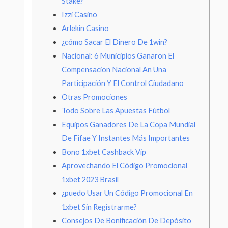
Stake?
Izzi Casino
Arlekin Casino
¿cómo Sacar El Dinero De 1win?
Nacional: 6 Municipios Ganaron El
Compensacion Nacional An Una
Participación Y El Control Ciudadano
Otras Promociones
Todo Sobre Las Apuestas Fútbol
Equipos Ganadores De La Copa Mundial
De Fifae Y Instantes Más Importantes
Bono 1xbet Cashback Vip
Aprovechando El Código Promocional
1xbet 2023 Brasil
¿puedo Usar Un Código Promocional En
1xbet Sin Registrarme?
Consejos De Bonificación De Depósito