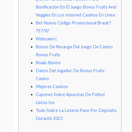
Bonificación En El Juego Bonus Fruits And
Veggies En Los Internet Casinos En Línea
Bet Nuevo Código Promocional Brasil:?
75776?
Webcams (
Bonos De Recarga Del Juego De Casino
Bonus Fruits
Rivalo Bonos
Datos Del Jugador De Bonus Fruits
Casino
Mejores Casinos
Cupones Sobre Apuestas De Fútbol
Listos Ios
Todo Sobre La Lotería Pase Por Depósito
Durante 2023