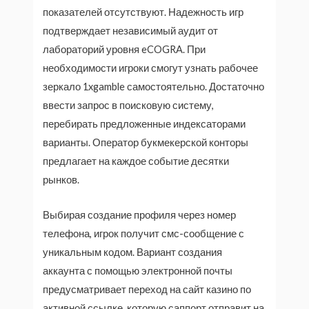
показателей отсутствуют. Надежность игр
подтверждает независимый аудит от
лабораторий уровня eCOGRA. При
необходимости игроки смогут узнать рабочее
зеркало 1xgamble самостоятельно. Достаточно
ввести запрос в поисковую систему,
перебирать предложенные индексаторами
варианты. Оператор букмекерской конторы
предлагает на каждое событие десятки
рынков.
Выбирая создание профиля через номер
телефона, игрок получит смс-сообщение с
уникальным кодом. Вариант создания
аккаунта с помощью электронной почты
предусматривает переход на сайт казино по
активной ссылке, которую саппорт отправит на