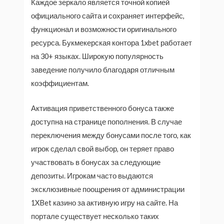
Каждое зеркало является точной копией
официального сайта и сохраняет интерфейс,
функционал и возможности оригинального
ресурса. Букмекерская контора 1xbet работает
на 30+ языках. Широкую популярность
заведение получило благодаря отличным
коэффициентам.
Активация приветственного бонуса также
доступна на странице пополнения. В случае
переключения между бонусами после того, как
игрок сделал свой выбор, он теряет право
участвовать в бонусах за следующие
депозиты. Игрокам часто выдаются
эксклюзивные поощрения от администрации
1XBet казино за активную игру на сайте. На
портале существует несколько таких