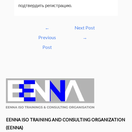
подтвердить регистрацию.
Post
←
Next Post
navigation
Previous
→
Post
EENNA ISO TRAINING AND CONSULTING ORGANIZATION
(EENNA)