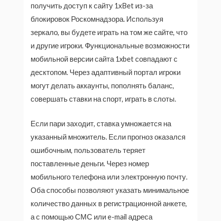
получить доступ к сайту 1xBet из-за
блокировок Роскомнадзора. Используя
зеркало, вы будете играть на том же сайте, что
и другие игроки. Функциональные возможности
мобильной версии сайта 1xbet совпадают с
десктопом. Через адаптивный портал игроки
могут делать аккаунты, пополнять баланс,
совершать ставки на спорт, играть в слоты.
Если пари заходит, ставка умножается на
указанный множитель. Если прогноз оказался
ошибочным, пользователь теряет
поставленные деньги. Через номер
мобильного телефона или электронную почту.
Оба способы позволяют указать минимальное
количество данных в регистрационной анкете,
а с помощью СМС или e-mail адреса