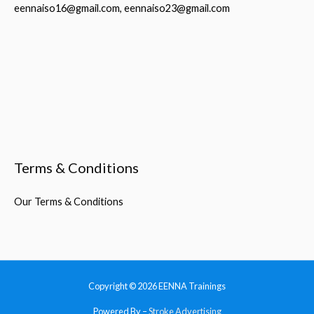
eennaiso16@gmail.com, eennaiso23@gmail.com
Terms & Conditions
Our Terms & Conditions
Copyright © 2026
EENNA Trainings
Powered By –
Stroke Advertising