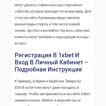
могут делать ставки на исход спортивных
событий, которые проходят по всему миру. Для
этого на сайте букмекера представлены
разные виды спорта, в том числе хоккей,
теннис, футбол и волейбол. На всех событиях
клиенты могут выбирать подходящие исходы
встреч.
Регистрация В 1xbet И
Вход В Личный Кабинет –
Подробная Инструкция
К примеру, в Иране и Арабских Эмиратах
(ОАЭ) за беттинг могут даже посадить в
тюрьму. Чтобы авторизоваться на сайте 1xBet,
нажмите кнопку «Войти» в верхней части