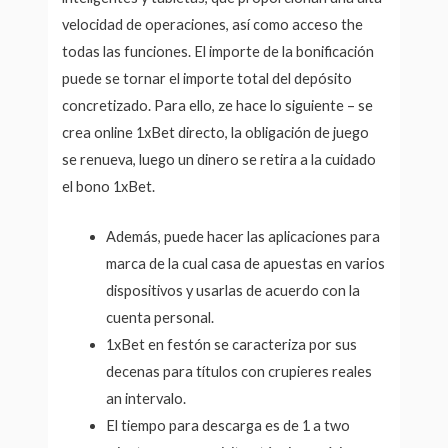
velocidad de operaciones, así como acceso the
todas las funciones. El importe de la bonificación
puede se tornar el importe total del depósito
concretizado. Para ello, ze hace lo siguiente – se
crea online 1xBet directo, la obligación de juego
se renueva, luego un dinero se retira a la cuidado
el bono 1xBet.
Además, puede hacer las aplicaciones para
marca de la cual casa de apuestas en varios
dispositivos y usarlas de acuerdo con la
cuenta personal.
1xBet en festón se caracteriza por sus
decenas para títulos con crupieres reales
an intervalo.
El tiempo para descarga es de 1 a two