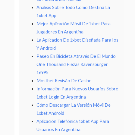
Analisis Sobre Todo Como Destina La
1xbet App
Mejor Aplicación Móvil De 1xbet Para
Jugadores En Argentina
La Aplicacion De 1xbet Diseñada Para Ios
Y Android
Paseo En Bicicleta Através De El Mundo
One Thousand Piezas Ravensburger
16995
Mostbet Revisão De Casino
Información Para Nuevos Usuarios Sobre
1xbet Login En Argentina
Cómo Descargar La Versión Móvil De
1xbet Android
Aplicación Telefónica 1xbet App Para
Usuarios En Argentina