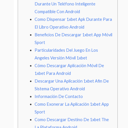
Durante Un Teléfono Inteligente
Compatible Con Android
Como Dispensar 1xbet Apk Durante Para
El Libro Operativo Android
Beneficios De Descargar 1xbet App Móvil
Sport
Particularidades Del Juego En Los
Angeles Versión Móvil 1xbet
Cómo Descargar Aplicación Móvil De
1xbet Para Android
Descargar Una Aplicación 1xbet Afin De
Sistema Operativo Android
Información De Contacto
Como Exonerar La Aplicación 1xbet App
Sport
Como Descargar Destino De 1xbet The
La Plataforma Android