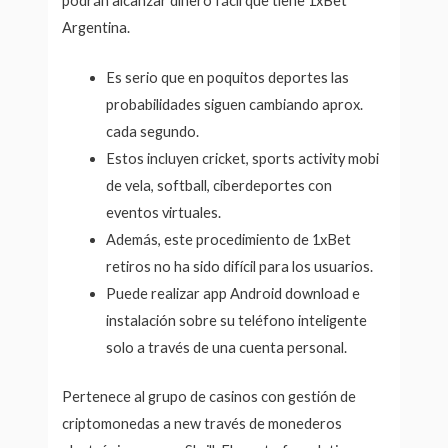
podrán alcanzar dinero fácil que tiene 1xBet
Argentina.
Es serio que en poquitos deportes las
probabilidades siguen cambiando aprox.
cada segundo.
Estos incluyen cricket, sports activity mobi
de vela, softball, ciberdeportes con
eventos virtuales.
Además, este procedimiento de 1xBet
retiros no ha sido difícil para los usuarios.
Puede realizar app Android download e
instalación sobre su teléfono inteligente
solo a través de una cuenta personal.
Pertenece al grupo de casinos con gestión de
criptomonedas a new través de monederos