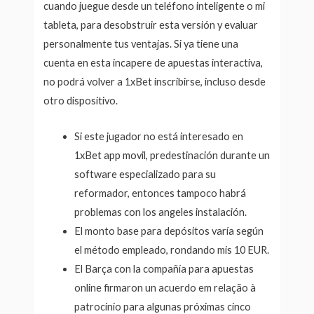
cuando juegue desde un teléfono inteligente o mi
tableta, para desobstruir esta versión y evaluar
personalmente tus ventajas. Si ya tiene una
cuenta en esta incapere de apuestas interactiva,
no podrá volver a 1xBet inscribirse, incluso desde
otro dispositivo.
Si este jugador no está interesado en
1xBet app movil, predestinación durante un
software especializado para su
reformador, entonces tampoco habrá
problemas con los angeles instalación.
El monto base para depósitos varía según
el método empleado, rondando mis 10 EUR.
El Barça con la compañía para apuestas
online firmaron un acuerdo em relação à
patrocinio para algunas próximas cinco