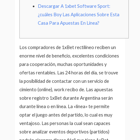
Descargar A 1xbet Software Sport:
¿cuáles Boy Las Aplicaciones Sobre Esta
Casa Para Apuestas En Línea?
Los compradores de 1xBet rectilíneo reciben un
enorme nivel de beneficio, excelentes condiciones
para cooperación, muchas oportunidades y
ofertas rentables. Las 24 horas del día, se trouve
la posibilidad de contactar con un servicio de
cimiento (online), work recibo de. Las apuestas
sobre registro 1xBet durante Argentina serán
durante línea o en línea. La «línea» te permite
optar el juego antes del partido, lo cual es muy
ventajoso. Las personas la cual sean capaces
sobre analizar eventos deportivos (partidos)