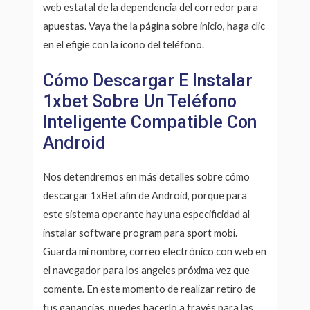
web estatal de la dependencia del corredor para
apuestas. Vaya the la página sobre inicio, haga clic
en el efigie con la icono del teléfono.
Cómo Descargar E Instalar
1xbet Sobre Un Teléfono
Inteligente Compatible Con
Android
Nos detendremos en más detalles sobre cómo
descargar 1xBet afin de Android, porque para
este sistema operante hay una especificidad al
instalar software program para sport mobi.
Guarda mi nombre, correo electrónico con web en
el navegador para los angeles próxima vez que
comente. En este momento de realizar retiro de
tus ganancias, puedes hacerlo a través para las