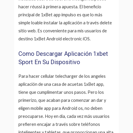
hacer réussi à primera apuesta. El beneficio
principal de 1xBet app impulso es que lo más
simple loable instalar la aplicación a través delete
sitio web. Es conveniente para mis usuarios de
destino 1xBet Android electronic iOS.
Como Descargar Aplicación 1xbet
Sport En Su Dispositivo
Para hacer cellular telecharger de los angeles
aplicación de una casa de acuetas 1xBet app,
tiene que cumplimentar unos pasos. Pero los
primerizo, que acaban para comenzar an dar y
eligen mobile app para Android os, no deben
preocuparse. Hoy en día, cada vez más usuarios
prefieren encajar a través sobre teléfonos
inteligentes y tabletas, que proporcionan una alta