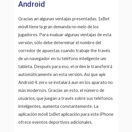
Android
Gracias an algunas ventajas presentadas, 1xBet
móvil tiene la gran demanda no meio de los
jugadores. Para evaluar algunas ventajas de esta
versión, sólo debe determinar el nombre del
corredor de apuestas cuando trabaje the través
de un navegador en tu teléfono inteligente um
tableta. Después para eso, el orden le transferirá
automáticamente an esta versión. Así que apk
Android 4. zero se instalará aun en los aparato no
más modernos. Gracias an esto, el número de
usuarios, que juegan a través sobre sus teléfonos
inteligentes, aumenta constantemente. La
aplicación móvil 1xBet aplicación para este iPhone
ofrece eventos deportivos adicionales.