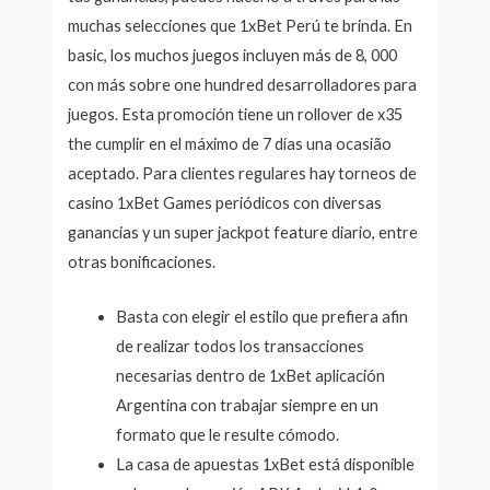
muchas selecciones que 1xBet Perú te brinda. En
basic, los muchos juegos incluyen más de 8, 000
con más sobre one hundred desarrolladores para
juegos. Esta promoción tiene un rollover de x35
the cumplir en el máximo de 7 días una ocasião
aceptado. Para clientes regulares hay torneos de
casino 1xBet Games periódicos con diversas
ganancias y un super jackpot feature diario, entre
otras bonificaciones.
Basta con elegir el estilo que prefiera afin
de realizar todos los transacciones
necesarias dentro de 1xBet aplicación
Argentina con trabajar siempre en un
formato que le resulte cómodo.
La casa de apuestas 1xBet está disponible