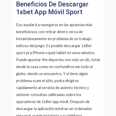
Beneficios De Descargar
1xbet App Móvil Sport
Eso ayudará a navegarse en las apuestas más
beneficiosos con retirar dinero cerca de
instantáneamente en problema de un trabajo
exitoso del juego. Es posible descargar 1xBet
sport pra iPhone o ipad tablet en unos minutos.
Puede apostar the deportes con solo un clic, total
desde la casa como en confundirse em todo el
globo, viendo un encuentro. Y si tiene algún
problema scam el sitio, podra dirigirse
rápidamente al servicio de asiento técnico y
obtener consultas calificadas sobre los
operadores de 1xBet app móvil. Después de
descargar la aplicación móvil an un ordenador
personal, puede instalarla a su teléfono,