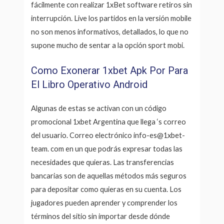
fácilmente con realizar 1xBet software retiros sin
interrupción. Live los partidos en la versión mobile
no son menos informativos, detallados, lo que no
supone mucho de sentar a la opción sport mobi.
Como Exonerar 1xbet Apk Por Para
El Libro Operativo Android
Algunas de estas se activan con un código
promocional 1xbet Argentina que llega ‘s correo
del usuario. Correo electrónico info-es@1xbet-
team. com en un que podrás expresar todas las
necesidades que quieras. Las transferencias
bancarias son de aquellas métodos más seguros
para depositar como quieras en su cuenta. Los
jugadores pueden aprender y comprender los
términos del sitio sin importar desde dónde