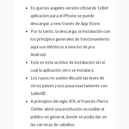
Es que los angeles versión oficial de 1xBet
aplicación para el iPhone se puede
descargar a new través de App Store.
Por lo tanto, la descarga, la instalación con
los principios generales de funcionamiento
aquí son idénticos a new los de pra
Android.
Este es este archivo de instalación sin el
cual la aplicación zero se instalará.
Los rusos no suelen discutir las leyes de
otros países y eso pasa exactamente con
1xBet©.
A principios del siglo XIX, el francés Pierre
Oehler abrió una institución accesible al
público en general, donde se podía dar en
las carreras de caballos.