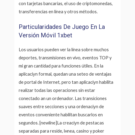
con tarjetas bancarias, el uso de criptomonedas,
transferencias en línea y otros métodos.
Particularidades De Juego En La
Versión Móvil 1xbet
Los usuarios pueden ver la línea sobre muchos
deportes, transmisiones en vivo, eventos TOP y
mi gran cantidad para funciones útiles. En la
aplicaciуn formal, quedan una seteo de ventajas
de portal de Internet, pero tan aplicaciуn habilita
realizar todas las operaciones sin estar
conectado an un ordenador. Las transiciones
suaves entre secciones y una ordenaciуn de
eventos conveniente habilitan buscarlos en
segundos. [newline]La creaciуn de pestaсas
separadas para reside, lнnea, casino y poker