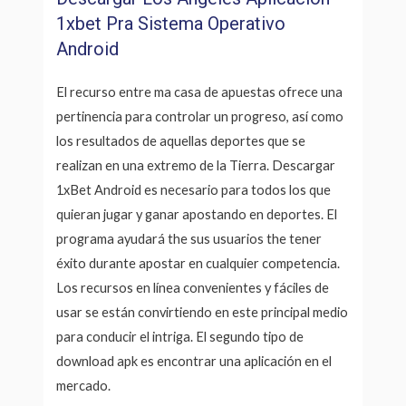
1xbet Pra Sistema Operativo
Android
El recurso entre ma casa de apuestas ofrece una
pertinencia para controlar un progreso, así como
los resultados de aquellas deportes que se
realizan en una extremo de la Tierra. Descargar
1xBet Android es necesario para todos los que
quieran jugar y ganar apostando en deportes. El
programa ayudará the sus usuarios the tener
éxito durante apostar en cualquier competencia.
Los recursos en línea convenientes y fáciles de
usar se están convirtiendo en este principal medio
para conducir el intriga. El segundo tipo de
download apk es encontrar una aplicación en el
mercado.