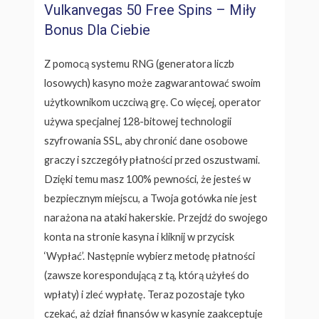
Vulkanvegas 50 Free Spins – Miły
Bonus Dla Ciebie
Z pomocą systemu RNG (generatora liczb
losowych) kasyno może zagwarantować swoim
użytkownikom uczciwą grę. Co więcej, operator
używa specjalnej 128-bitowej technologii
szyfrowania SSL, aby chronić dane osobowe
graczy i szczegóły płatności przed oszustwami.
Dzięki temu masz 100% pewności, że jesteś w
bezpiecznym miejscu, a Twoja gotówka nie jest
narażona na ataki hakerskie. Przejdź do swojego
konta na stronie kasyna i kliknij w przycisk
‘Wypłać’. Następnie wybierz metodę płatności
(zawsze korespondującą z tą, którą użyłeś do
wpłaty) i zleć wypłatę. Teraz pozostaje tyko
czekać, aż dział finansów w kasynie zaakceptuje