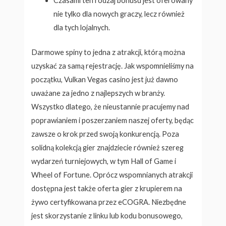
Czasami ten rodzaj bonusu jest oferowany
nie tylko dla nowych graczy, lecz również
dla tych lojalnych.
Darmowe spiny to jedna z atrakcji, którą można
uzyskać za samą rejestrację. Jak wspomnieliśmy na
początku, Vulkan Vegas casino jest już dawno
uważane za jedno z najlepszych w branży.
Wszystko dlatego, że nieustannie pracujemy nad
poprawianiem i poszerzaniem naszej oferty, będąc
zawsze o krok przed swoją konkurencją. Poza
solidną kolekcją gier znajdziecie również szereg
wydarzeń turniejowych, w tym Hall of Game i
Wheel of Fortune. Oprócz wspomnianych atrakcji
dostępna jest także oferta gier z krupierem na
żywo certyfikowana przez eCOGRA. Niezbędne
jest skorzystanie z linku lub kodu bonusowego,