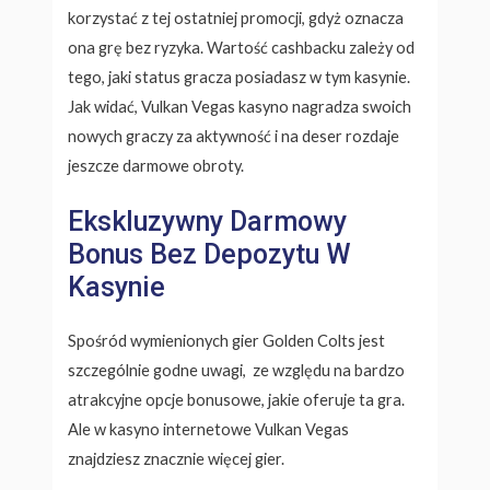
korzystać z tej ostatniej promocji, gdyż oznacza
ona grę bez ryzyka. Wartość cashbacku zależy od
tego, jaki status gracza posiadasz w tym kasynie.
Jak widać, Vulkan Vegas kasyno nagradza swoich
nowych graczy za aktywność i na deser rozdaje
jeszcze darmowe obroty.
Ekskluzywny Darmowy
Bonus Bez Depozytu W
Kasynie
Spośród wymienionych gier Golden Colts jest
szczególnie godne uwagi, ze względu na bardzo
atrakcyjne opcje bonusowe, jakie oferuje ta gra.
Ale w kasyno internetowe Vulkan Vegas
znajdziesz znacznie więcej gier.