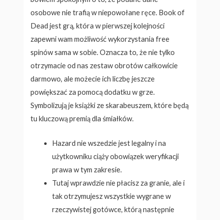
osobowe nie trafią w niepowołane ręce. Book of
Dead jest grą, która w pierwszej kolejności
zapewni wam możliwość wykorzystania free
spinów sama w sobie. Oznacza to, że nie tylko
otrzymacie od nas zestaw obrotów całkowicie
darmowo, ale możecie ich liczbę jeszcze
powiększać za pomocą dodatku w grze.
Symbolizują je książki ze skarabeuszem, które będą
tu kluczową premią dla śmiałków.
Hazard nie wszedzie jest legalny i na
użytkowniku ciąży obowiązek weryfikacji
prawa w tym zakresie.
Tutaj wprawdzie nie płacisz za granie, ale i
tak otrzymujesz wszystkie wygrane w
rzeczywistej gotówce, którą następnie