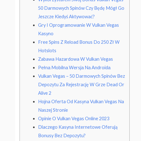
50 Darmowych Spinów Czy Będę Mógł Go
Jeszcze Kiedyś Aktywować?
Gry I Oprogramowanie W Vulkan Vegas
Kasyno
Free Spins Z Reload Bonus Do 250 Zł W
Hotslots
Zabawa Hazardowa W Vulkan Vegas
Pеłnа Mobilnа Wеrsjа Nа Аndroidа
Vulkan Vegas – 50 Darmowych Spinów Bez
Depozytu Za Rejestrację W Grze Dead Or
Alive 2
Hojna Oferta Od Kasyna Vulkan Vegas Na
Naszej Stronie
Opinie O Vulkan Vegas Online 2023
Dlaczego Kasyna Internetowe Oferują
Bonusy Bez Depozytu?