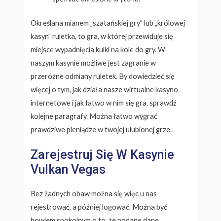
Określana mianem „szatańskiej gry” lub „królowej
kasyn” ruletka, to gra, w której przewiduje się
miejsce wypadnięcia kulki na kole do gry. W
naszym kasynie możliwe jest zagranie w
przeróżne odmiany ruletek. By dowiedzieć się
więcej o tym, jak działa nasze wirtualne kasyno
internetowe i jak łatwo w nim się gra, sprawdź
kolejne paragrafy. Można łatwo wygrać
prawdziwe pieniądze w twojej ulubionej grze.
Zarejestruj Się W Kasynie
Vulkan Vegas
Bez żadnych obaw można się więc u nas
rejestrować, a później logować. Można być
bowiem spokojnym o to, że podane dane