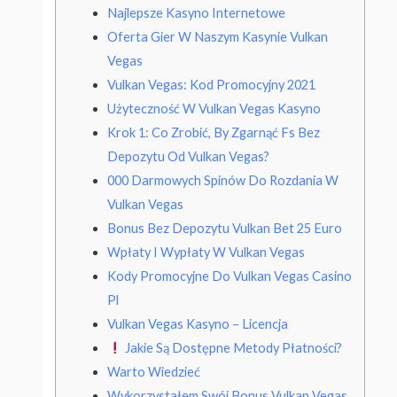
Najlepsze Kasyno Internetowe
Oferta Gier W Naszym Kasynie Vulkan
Vegas
Vulkan Vegas: Kod Promocyjny 2021
Użyteczność W Vulkan Vegas Kasyno
Krok 1: Co Zrobić, By Zgarnąć Fs Bez
Depozytu Od Vulkan Vegas?
000 Darmowych Spinów Do Rozdania W
Vulkan Vegas
Bonus Bez Depozytu Vulkan Bet 25 Euro
Wpłaty I Wypłaty W Vulkan Vegas
Kody Promocyjne Do Vulkan Vegas Casino
Pl
Vulkan Vegas Kasyno – Licencja
Jakie Są Dostępne Metody Płatności?
Warto Wiedzieć
Wykorzystałem Swój Bonus Vulkan Vegas