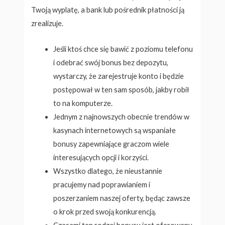
Twoją wyplatę, a bank lub pośrednik płatności ją
zrealizuje.
Jeśli ktoś chce się bawić z poziomu telefonu
i odebrać swój bonus bez depozytu,
wystarczy, że zarejestruje konto i będzie
postępował w ten sam sposób, jakby robił
to na komputerze.
Jednym z najnowszych obecnie trendów w
kasynach internetowych są wspaniałe
bonusy zapewniające graczom wiele
interesujących opcji i korzyści.
Wszystko dlatego, że nieustannie
pracujemy nad poprawianiem i
poszerzaniem naszej oferty, będąc zawsze
o krok przed swoją konkurencją.