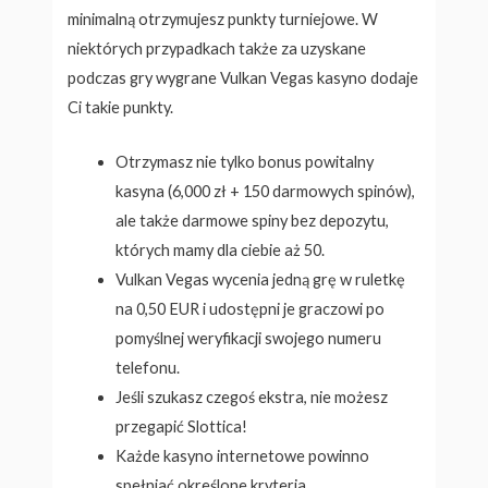
minimalną otrzymujesz punkty turniejowe. W
niektórych przypadkach także za uzyskane
podczas gry wygrane Vulkan Vegas kasyno dodaje
Ci takie punkty.
Otrzymasz nie tylko bonus powitalny
kasyna (6,000 zł + 150 darmowych spinów),
ale także darmowe spiny bez depozytu,
których mamy dla ciebie aż 50.
Vulkan Vegas wycenia jedną grę w ruletkę
na 0,50 EUR i udostępni je graczowi po
pomyślnej weryfikacji swojego numeru
telefonu.
Jeśli szukasz czegoś ekstra, nie możesz
przegapić Slottica!
Każde kasyno internetowe powinno
spełniać określone kryteria.