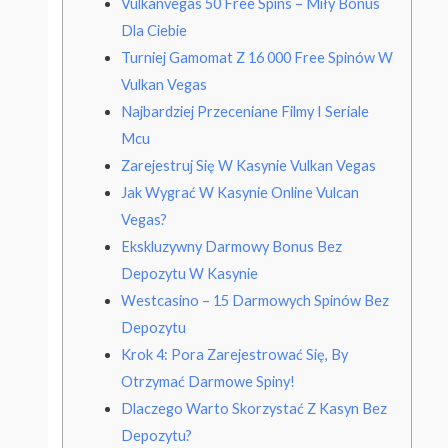
Vulkanvegas 50 Free Spins – Miły Bonus
Dla Ciebie
Turniej Gamomat Z 16 000 Free Spinów W
Vulkan Vegas
Najbardziej Przeceniane Filmy I Seriale
Mcu
Zarejestruj Się W Kasynie Vulkan Vegas
Jak Wygrać W Kasynie Online Vulcan
Vegas?
Ekskluzywny Darmowy Bonus Bez
Depozytu W Kasynie
Westcasino – 15 Darmowych Spinów Bez
Depozytu
Krok 4: Pora Zarejestrować Się, By
Otrzymać Darmowe Spiny!
Dlaczego Warto Skorzystać Z Kasyn Bez
Depozytu?