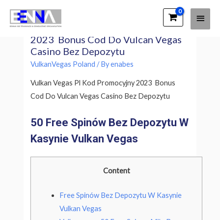
Main
EENNA Trainings
Vulkan Vegas Pl Kod Promocyjny
Men
2023 ️ Bonus Cod Do Vulcan Vegas
Casino Bez Depozytu
VulkanVegas Poland
/ By
enabes
Vulkan Vegas Pl Kod Promocyjny 2023 ️ Bonus
Cod Do Vulcan Vegas Casino Bez Depozytu
50 Free Spinów Bez Depozytu W
Kasynie Vulkan Vegas
Content
Free Spinów Bez Depozytu W Kasynie
Vulkan Vegas