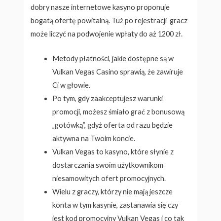
dobry nasze internetowe kasyno proponuje
bogatą ofertę powitalną. Tuż po rejestracji gracz
może liczyć na podwojenie wpłaty do aż 1200 zł.
Metody płatności, jakie dostępne są w
Vulkan Vegas Casino sprawią, że zawiruje
Ci w głowie.
Po tym, gdy zaakceptujesz warunki
promocji, możesz śmiało grać z bonusową
„gotówką”, gdyż oferta od razu będzie
aktywna na Twoim koncie.
Vulkan Vegas to kasyno, które słynie z
dostarczania swoim użytkownikom
niesamowitych ofert promocyjnych.
Wielu z graczy, którzy nie mają jeszcze
konta w tym kasynie, zastanawia się czy
jest kod promocyjny Vulkan Vegas i co tak