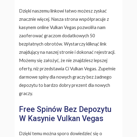
Dzięki naszemu linkowi łatwo możesz zyskać
znacznie więcej. Nasza strona współpracuje z
kasynem online Vulkan Vegas pozwoliła nam
zaoferować graczom dodatkowych 50
bezpłatnych obrotów. Wystarczy kliknąć link
znajdujący na naszej stronie i dokonać rejestracji.
Możemy się założyć, że nie znajdziesz lepszej
oferty, niż przedstawia Ci Vulkan Vegas. Zupełnie
darmowe spiny dla nowych graczy bez żadnego
depozytu to bardzo dobry prezent dla nowych
graczy.
Free Spinów Bez Depozytu
W Kasynie Vulkan Vegas
Dzięki temu można sporo dowiedzieć się o