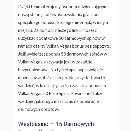
Dzięki temu oferujemy osobom odwiedzającym
naszą stronę możliwość uzyskania graczom
specjalnego bonusu, którego nie znajdą w innym
miejscu. Za pomocą naszego linku, możesz
uuzyskać dodatkowe 50 darmowych spinów w
ramach oferty Vulkan Vegas bonus bez depozytu.
Jeśli wybierzesz bonus 50 darmowych spinów w
VulkanVegas, aktywacja jest w zasadzie
bezproblemowa. Na tym etapie naprawdę nie
można już zrobić nic złego. Na przykład, warto
wiedzieć, w które gry można zagrać z bonusem
VulkanVegas 50 Free Spins. Powinieneś także
wiedzieć, jak długo masz czas na odebranie
darmowych obrotów.
Westcasino – 15 Darmowych