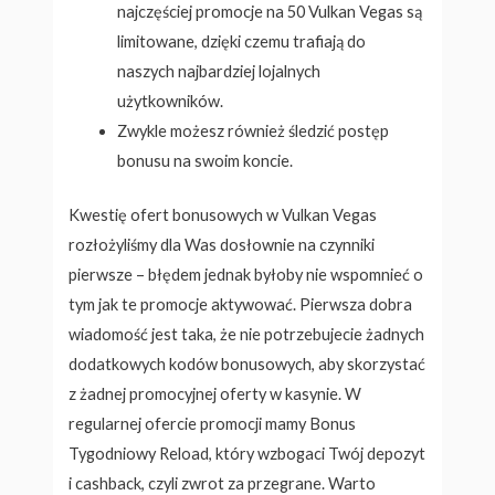
najczęściej promocje na 50 Vulkan Vegas są
limitowane, dzięki czemu trafiają do
naszych najbardziej lojalnych
użytkowników.
Zwykle możesz również śledzić postęp
bonusu na swoim koncie.
Kwestię ofert bonusowych w Vulkan Vegas
rozłożyliśmy dla Was dosłownie na czynniki
pierwsze – błędem jednak byłoby nie wspomnieć o
tym jak te promocje aktywować. Pierwsza dobra
wiadomość jest taka, że nie potrzebujecie żadnych
dodatkowych kodów bonusowych, aby skorzystać
z żadnej promocyjnej oferty w kasynie. W
regularnej ofercie promocji mamy Bonus
Tygodniowy Reload, który wzbogaci Twój depozyt
i cashback, czyli zwrot za przegrane. Warto