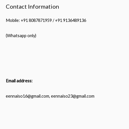
Contact Information
Mobile: +91 8087871959 / +91 9136489136
(Whatsapp only)
Email address:
eennaiso16@gmail.com, eennaiso23@gmail.com