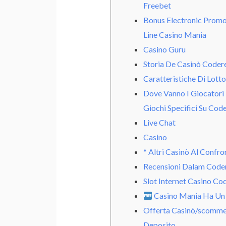
Freebet
Bonus Electronic Promo
Line Casino Mania
Casino Guru
Storia De Casinò Coder
Caratteristiche Di Lott
Dove Vanno I Giocatori
Giochi Specifici Su Cod
Live Chat
Casino
* Altri Casinò Al Confro
Recensioni Dalam Coder
Slot Internet Casino Co
Casino Mania Ha Un 
Offerta Casinò/scomme
Deposito