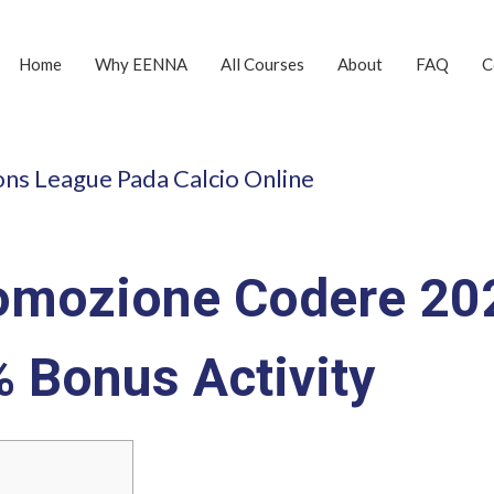
Home
Why EENNA
All Courses
About
FAQ
C
ns League Pada Calcio Online
omozione Codere 202
 Bonus Activity