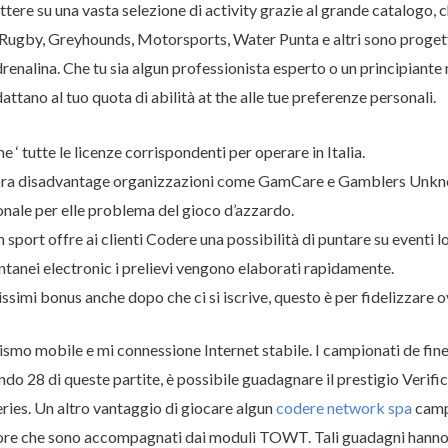
re su una vasta selezione di activity grazie al grande catalogo, c
, Rugby, Greyhounds, Motorsports, Water Punta e altri sono proget
renalina. Che tu sia algun professionista esperto o un principiant
attano al tuo quota di abilità at the alle tue preferenze personali.
e ‘ tutte le licenze corrispondenti per operare in Italia.
abora disadvantage organizzazioni come GamCare e Gamblers Unkno
onale per elle problema del gioco d’azzardo.
sport offre ai clienti Codere una possibilità di puntare su eventi lo
tantanei electronic i prelievi vengono elaborati rapidamente.
ssimi bonus anche dopo che ci si iscrive, questo è per fidelizzare ov
ismo mobile e mi connessione Internet stabile. I campionati de fin
endo 28 di queste partite, è possibile guadagnare il prestigio Veri
eries. Un altro vantaggio di giocare algun
codere network spa
campi
tore che sono accompagnati dai moduli TOWT. Tali guadagni hanno