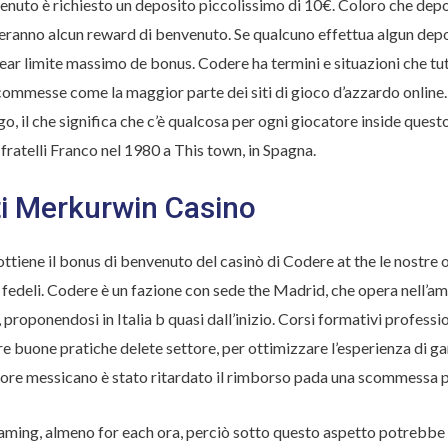
enuto è richiesto un deposito piccolissimo di 10€. Coloro che depos
eranno alcun reward di benvenuto. Se qualcuno effettua algun depos
ear limite massimo de bonus. Codere ha termini e situazioni che tut
mmesse come la maggior parte dei siti di gioco d’azzardo online. 
ngo, il che significa che c’è qualcosa per ogni giocatore inside que
ratelli Franco nel 1980 a This town, in Spagna.
ti Merkurwin Casino
ttiene il bonus di benvenuto del casinò di Codere at the le nostre 
più fedeli. Codere è un fazione con sede the Madrid, che opera nell’
proponendosi in Italia b quasi dall’inizio. Corsi formativi profession
tre buone pratiche delete settore, per ottimizzare l’esperienza di g
atore messicano è stato ritardato il rimborso pada una scommessa p
aming, almeno for each ora, perciò sotto questo aspetto potrebbe 