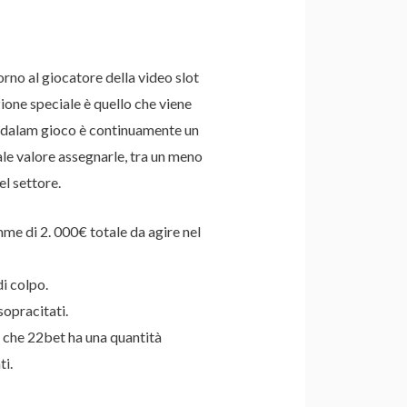
orno al giocatore della video slot
ione speciale è quello che viene
ta dalam gioco è continuamente un
e valore assegnarle, tra un meno
l settore.
mme di 2. 000€ totale da agire nel
i colpo.
opracitati.
o che 22bet ha una quantità
ti.