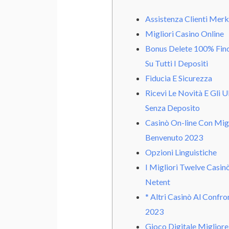
Assistenza Clienti Mer
Migliori Casino Online
Bonus Delete 100% Fin
Su Tutti I Depositi
Fiducia E Sicurezza
Ricevi Le Novità E Gli U
Senza Deposito
Casinò On-line Con Mig
Benvenuto 2023
Opzioni Linguistiche
I Migliori Twelve Casin
Netent
* Altri Casinò Al Confro
2023
Gioco Digitale Migliore