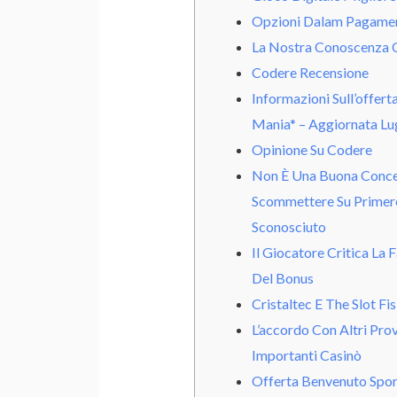
Opzioni Dalam Pagame
La Nostra Conoscenza 
Codere Recensione
Informazioni Sull’offert
Mania* – Aggiornata Lu
Opinione Su Codere
Non È Una Buona Conc
Scommettere Su Primer
Sconosciuto
Il Giocatore Critica La 
Del Bonus
Cristaltec E The Slot Fi
L’accordo Con Altri Pro
Importanti Casinò
Offerta Benvenuto Spor