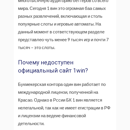
многотысячную аудиторию беттеров со всего
мира. Сегодня 1 вин это огромная баа самых
разных развлечений, включающая и столь
попуярные слоты и игровые автоматы. На
данный момент в сответствующем разделе
представлео чуть менее 9 тысяч игр и почти 7
тысяч – это слоты.
Почему недоступен
официальный сайт 1win?
Букмекерская контора один вин работает по
международной лицензи, полученной на
Красао. Однако в Рссии БК 1 вин является
нелегальной, так как не имеет егистрации в РФ
и лицензии на ведеие финансовой
детельности.