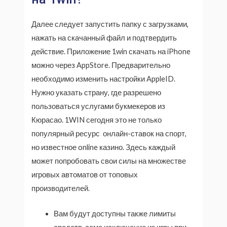
Далее следует запустить папку с загрузками,
нажать на скачанный файл и подтвердить
действие. Приложение 1win скачать на iPhone
можно через AppStore. Предварительно
необходимо изменить настройки AppleID.
Нужно указать страну, где разрешено
пользоваться услугами букмекеров из
Кюрасао. 1WIN сегодня это не только
популярный ресурс онлайн-ставок на спорт,
но известное online казино. Здесь каждый
может попробовать свои силы на множестве
игровых автоматов от топовых
производителей.
Вам будут доступны также лимиты