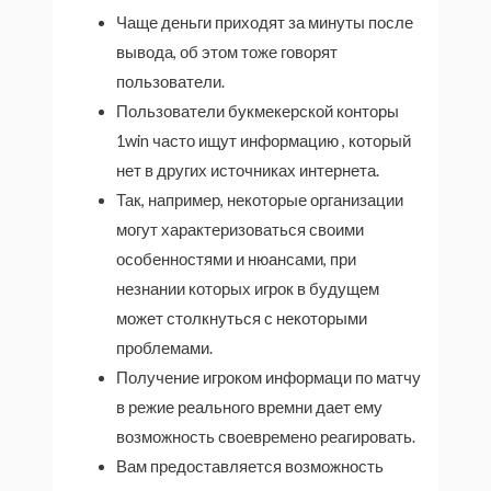
Чаще деньги приходят за минуты после
вывода, об этом тоже говорят
пользователи.
Пользователи букмекерской конторы
1win часто ищут информацию , который
нет в других источниках интернета.
Так, например, некоторые организации
могут характеризоваться своими
особенностями и нюансами, при
незнании которых игрок в будущем
может столкнуться с некоторыми
проблемами.
Получение игроком информаци по матчу
в режие реального времни дает ему
возможность своевремено реагировать.
Вам предоставляется возможность