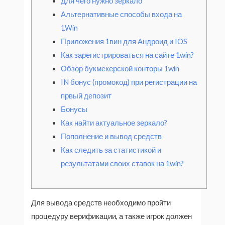
Для чего нужно зеркало
Альтернативные способы входа на
1Win
Приложения 1вин для Андроид и IOS
Как зарегистрироваться на сайте 1win?
Обзор букмекерской конторы 1win
IN бонус (промокод) при регистрации на
првый депозит
Бонусы
Как найти актуальное зеркало?
Пополнение и вывод средств
Как следить за статистикой и
результатами своих ставок на 1win?
Для вывода средств необходимо пройти
процедуру верификации, а также игрок должен