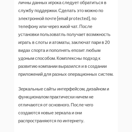
личны данных игрока следует обратиться в
службу поддержки. Сделать это можно по
электронной почте [email protected], по
телефону или через жиой чат. После
установки пользоватль получает возмжность
играть в слоты и атоматы, заключат пари в 20
видах спорта и пополнять епозит любым
удоным способом. Комплексны подход к
развитию компании выразился и в создании
приложений для разных операционных систем.
Зеркальные сайты интерфейсом, дизайном и
функционалом практически ничем не
отличаются от основного. После чего
создаются новые зеркала и они
распространяются по интернету.