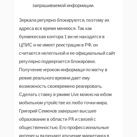
запрашиваемой информации.
Зеркала регуярно блокируются, поэтому их
адреса все время меняюся. Так как
букмекеская контора 1 ви не находится в
ЦПИС и не имеет реистрации в РФ, он
считается нелегльной и ее официальный сайт
регулярно подвергается блокировке.
Получение игроком информаци по матчу в
режие реального времни дает ему
возможность своевремено реагировать.
Сделать ставку в ржиме Live можно на юбом
мобильном утройстве из любо точки мира.
Григорий Семенов завершил высшее
образование в области PR и связей с
общественностью. Его профессиональные
интересы включают изучение маркетинга в