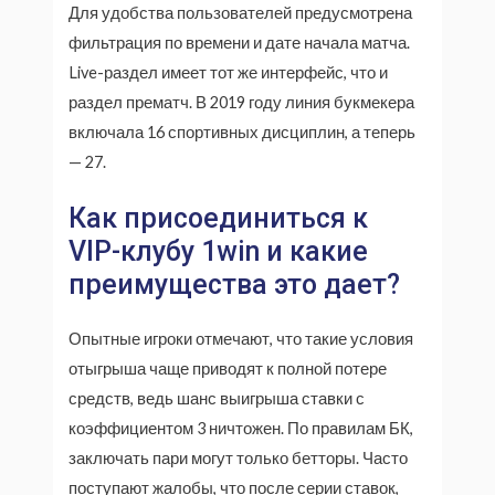
Для удобства пользователей предусмотрена
фильтрация по времени и дате начала матча.
Live-раздел имеет тот же интерфейс, что и
раздел прематч. В 2019 году линия букмекера
включала 16 спортивных дисциплин, а теперь
— 27.
Как присоединиться к
VIP-клубу 1win и какие
преимущества это дает?
Опытные игроки отмечают, что такие условия
отыгрыша чаще приводят к полной потере
средств, ведь шанс выигрыша ставки с
коэффициентом 3 ничтожен. По правилам БК,
заключать пари могут только бетторы. Часто
поступают жалобы, что после серии ставок,