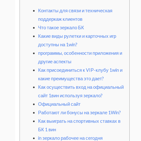
Контакты для связи и техническая
поддеркаж клиентов
Что такое зеркало БК
Какие виды рулетки и карточных игр
доступны на 1win?
программы, особенности приложения и
другие аспекты
Как присоединиться к VIP-клубу 1win и
какие преимущества это дает?
Как осуществить вход на официальный
сайт 1вин используя зеркало?
Официальный сайт
Работают ли бонусы на зеркале 1Win?
Как выиграть на спортивных ставках в
БК 1 вин
in зеркало рабочее на сегодня