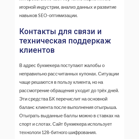
игорной индустрии, анализ данных и развитие
навыков SEO-оптимизации.
Контакты для связи и
техническая поддеркаж
клиентов
В адрес букмекера поступают жалобы о
неправильно рассчитанных купонах. Ситуации
чаще решаются в пользу клиента, но на
рассмотрение обращения уходит до трёх дней.
Эти средства БК перечислит на основной
баланс клиента после выполнения отыгрыша.
Отыграть выданные баллы можно в ставках на
спорт и слотах. Сайт букмекера использует
технологи 128-битного шифрования.