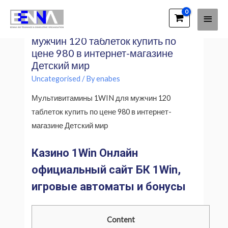
Main
EENNA Trainings
Мультивитамины 1WIN для
Men
мужчин 120 таблеток купить по
цене 980 в интернет-магазине
Детский мир
Uncategorised
/ By
enabes
Мультивитамины 1WIN для мужчин 120
таблеток купить по цене 980 в интернет-
магазине Детский мир
Казино 1Win Онлайн
официальный сайт БК 1Win,
игровые автоматы и бонусы
Content