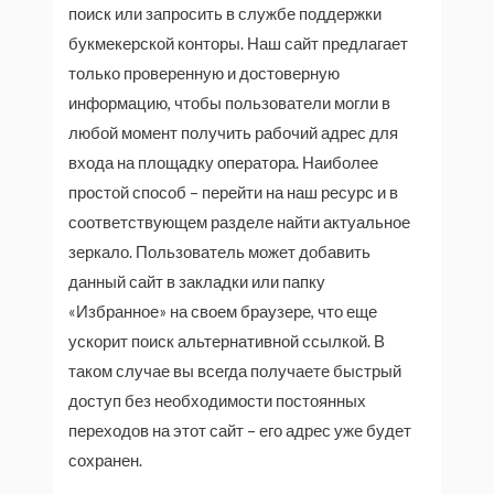
поиск или запросить в службе поддержки
букмекерской конторы. Наш сайт предлагает
только проверенную и достоверную
информацию, чтобы пользователи могли в
любой момент получить рабочий адрес для
входа на площадку оператора. Наиболее
простой способ – перейти на наш ресурс и в
соответствующем разделе найти актуальное
зеркало. Пользователь может добавить
данный сайт в закладки или папку
«Избранное» на своем браузере, что еще
ускорит поиск альтернативной ссылкой. В
таком случае вы всегда получаете быстрый
доступ без необходимости постоянных
переходов на этот сайт – его адрес уже будет
сохранен.