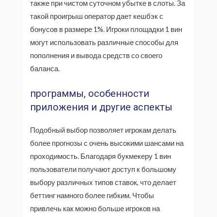
также при чистом суточном убытке в слоты. За
такой проигрыш оператор дает кешбэк с
бонусов в размере 1%. Игроки площадки 1 вин
могут использовать различные способы для
пополнения и вывода средств со своего
баланса.
программы, особенности
приложения и другие аспекты
Подобный выбор позволяет игрокам делать
более прогнозы с очень высокими шансами на
проходимость. Благодаря букмекеру 1 вин
пользователи получают доступ к большому
выбору различных типов ставок, что делает
беттинг намного более гибким. Чтобы
привлечь как можно больше игроков на