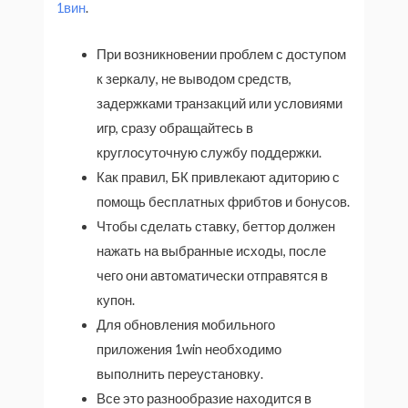
1вин
.
При возникновении проблем с доступом
к зеркалу, не выводом средств,
задержками транзакций или условиями
игр, сразу обращайтесь в
круглосуточную службу поддержки.
Как правил, БК привлекают адиторию с
помощь бесплатных фрибтов и бонусов.
Чтобы сделать ставку, беттор должен
нажать на выбранные исходы, после
чего они автоматически отправятся в
купон.
Для обновления мобильного
приложения 1win необходимо
выполнить переустановку.
Все это разнообразие находится в