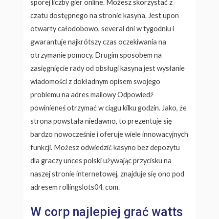
sporej liczby gier online. Możesz skorzystać z
czatu dostępnego na stronie kasyna. Jest upon
otwarty całodobowo, several dni w tygodniu i
gwarantuje najkrótszy czas oczekiwania na
otrzymanie pomocy. Drugim sposobem na
zasięgnięcie rady od obsługi kasyna jest wysłanie
wiadomości z dokładnym opisem swojego
problemu na adres mailowy Odpowiedź
powinieneś otrzymać w ciągu kilku godzin. Jako, że
strona powstała niedawno, to prezentuje się
bardzo nowocześnie i oferuje wiele innowacyjnych
funkcji. Możesz odwiedzić kasyno bez depozytu
dla graczy unces polski używając przycisku na
naszej stronie internetowej, znajduje się ono pod
adresem rollingslots04. com.
W corp najlepiej grać watts