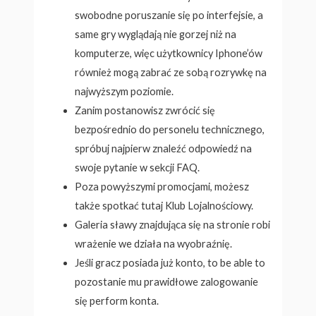
swobodne poruszanie się po interfejsie, a
same gry wyglądają nie gorzej niż na
komputerze, więc użytkownicy Iphone’ów
również mogą zabrać ze sobą rozrywkę na
najwyższym poziomie.
Zanim postanowisz zwrócić się
bezpośrednio do personelu technicznego,
spróbuj najpierw znaleźć odpowiedź na
swoje pytanie w sekcji FAQ.
Poza powyższymi promocjami, możesz
także spotkać tutaj Klub Lojalnościowy.
Galeria sławy znajdująca się na stronie robi
wrażenie we działa na wyobraźnię.
Jeśli gracz posiada już konto, to be able to
pozostanie mu prawidłowe zalogowanie
się perform konta.