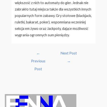
większość z nich to automaty do gier. Jednak nie
zabrakło tutaj miejsca także dla wszystkich innych
popularnych form zabawy. Gry stołowe (blackjack,
ruletki, bakarat, poker), wspomniana wcześniej
sekcja em żywo oraz Jackpoty, dające możliwość
wygrania ogromnych sum pieniędzy.
Post
←
Next Post
navigation
Previous
→
Post