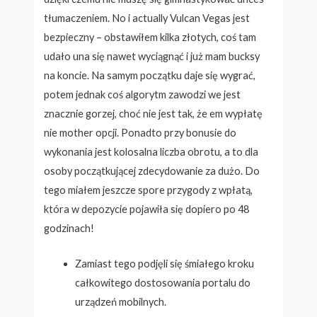
tłumaczeniem. No i actually Vulcan Vegas jest
bezpieczny – obstawiłem kilka złotych, coś tam
udało una się nawet wyciągnąć i już mam bucksy
na koncie. Na samym początku daje się wygrać,
potem jednak coś algorytm zawodzi we jest
znacznie gorzej, choć nie jest tak, że em wypłatę
nie mother opcji. Ponadto przy bonusie do
wykonania jest kolosalna liczba obrotu, a to dla
osoby początkującej zdecydowanie za dużo. Do
tego miałem jeszcze spore przygody z wpłatą,
która w depozycie pojawiła się dopiero po 48
godzinach!
Zamiast tego podjęli się śmiałego kroku
całkowitego dostosowania portalu do
urządzeń mobilnych.