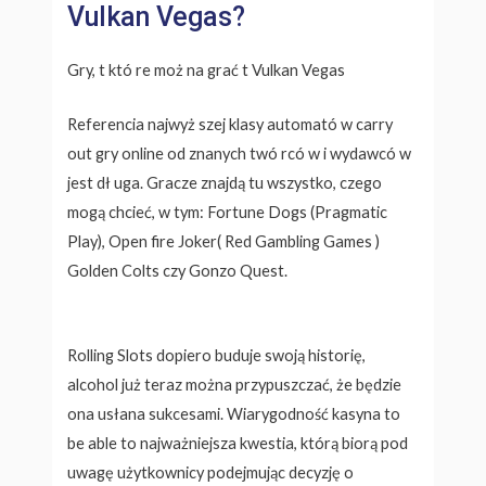
Vulkan Vegas?
Gry, t któ re moż na grać t Vulkan Vegas
Referencia najwyż szej klasy automató w carry
out gry online od znanych twó rcó w i wydawcó w
jest dł uga. Gracze znajdą tu wszystko, czego
mogą chcieć, w tym: Fortune Dogs (Pragmatic
Play), Open fire Joker( Red Gambling Games )
Golden Colts czy Gonzo Quest.
Rolling Slots dopiero buduje swoją historię,
alcohol już teraz można przypuszczać, że będzie
ona usłana sukcesami. Wiarygodność kasyna to
be able to najważniejsza kwestia, którą biorą pod
uwagę użytkownicy podejmując decyzję o