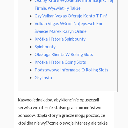
Osoby, Które Wyświetliły Informacje O Tej
Firmie, Wyświetliły Także
Czy Vulkan Vegas Oferuje Konto T Pln?
Vulkan Vegas Wśród Najlepszych Em
Świecie Marek Kasyn Online
Krótka Historia Spinbounty
Spinbounty
Obsługa Klienta W Rolling Slots
Krótka Historia Going Slots
Podstawowe Informacje O Rolling Slots
Gry Insta
Kasyno jednak dba, aby klienci nie opuszczali
serwisu we oferuje stałym graczom mnóstwo
bonusów, dzięki którym gracze mogą poczuć, że
ktoś dba nie wy??cznie o swoje interesy, ale także