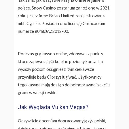
Tak samo jak wszystkie kasyna online legalne w
polsce. Snow Casino został um zał oż one w 2021
roku przez firmę Brivio Limited zarejestrowaną
mhh Cyprze. Posiadan ono licencję Curacao um
numerze 8048/JAZ2012-00.
Podczas gry kasyno online, zdobywasz punkty,
które zapewniają Ci kolejne poziomy konta. Im
wyższy poziom osiągniesz, tym ciekawsze
przywileje będą Ci przysługiwać. Użytkownicy
tego kasyna mają dostęp do pełnoprawnej sekcji z
grami w wersji reside.
Jak Wygląda Vulkan Vegas?
Oczywiście doceniam dopracowany język polski,
dzięki czemu nie muszę się gimnastykować unces