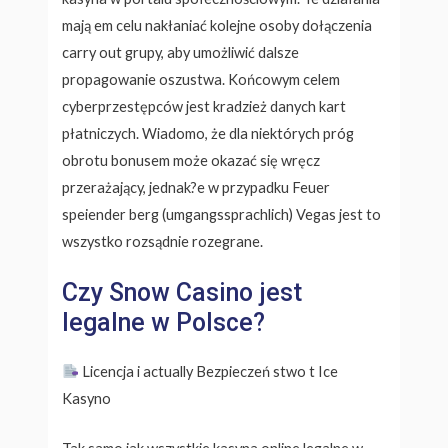
mają em celu nakłaniać kolejne osoby dołączenia
carry out grupy, aby umożliwić dalsze
propagowanie oszustwa. Końcowym celem
cyberprzestępców jest kradzież danych kart
płatniczych. Wiadomo, że dla niektórych próg
obrotu bonusem może okazać się wręcz
przerażający, jednak?e w przypadku Feuer
speiender berg (umgangssprachlich) Vegas jest to
wszystko rozsądnie rozegrane.
Czy Snow Casino jest
legalne w Polsce?
Licencja i actually Bezpieczeń stwo t Ice
Kasyno