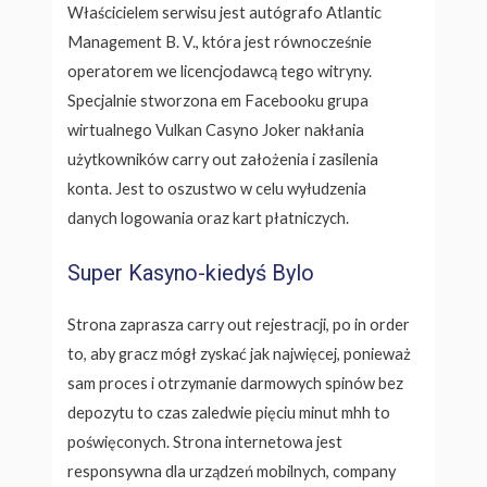
Właścicielem serwisu jest autógrafo Atlantic
Management B. V., która jest równocześnie
operatorem we licencjodawcą tego witryny.
Specjalnie stworzona em Facebooku grupa
wirtualnego Vulkan Casyno Joker nakłania
użytkowników carry out założenia i zasilenia
konta. Jest to oszustwo w celu wyłudzenia
danych logowania oraz kart płatniczych.
Super Kasyno-kiedyś Bylo
Strona zaprasza carry out rejestracji, po in order
to, aby gracz mógł zyskać jak najwięcej, ponieważ
sam proces i otrzymanie darmowych spinów bez
depozytu to czas zaledwie pięciu minut mhh to
poświęconych. Strona internetowa jest
responsywna dla urządzeń mobilnych, company