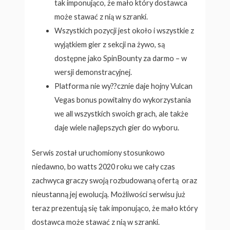
tak imponująco, że mało który dostawca
może stawać z nią w szranki.
Wszystkich pozycji jest około i wszystkie z
wyjątkiem gier z sekcji na żywo, są
dostępne jako SpinBounty za darmo – w
wersji demonstracyjnej.
Platforma nie wy??cznie daje hojny Vulcan
Vegas bonus powitalny do wykorzystania
we all wszystkich swoich grach, ale także
daje wiele najlepszych gier do wyboru.
Serwis został uruchomiony stosunkowo
niedawno, bo watts 2020 roku we cały czas
zachwyca graczy swoją rozbudowaną ofertą oraz
nieustanną jej ewolucją. Możliwości serwisu już
teraz prezentują się tak imponująco, że mało który
dostawca może stawać z nią w szranki.