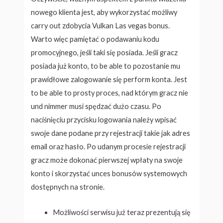
nowego klienta jest, aby wykorzystać możliwy
carry out zdobycia Vulkan Las vegas bonus.
Warto więc pamiętać o podawaniu kodu
promocyjnego, jeśli taki się posiada. Jeśli gracz
posiada już konto, to be able to pozostanie mu
prawidłowe zalogowanie się perform konta. Jest
to be able to prosty proces, nad którym gracz nie
und nimmer musi spędzać dużo czasu. Po
naciśnięciu przycisku logowania należy wpisać
swoje dane podane przy rejestracji takie jak adres
email oraz hasło. Po udanym procesie rejestracji
gracz może dokonać pierwszej wpłaty na swoje
konto i skorzystać unces bonusów systemowych
dostępnych na stronie.
Możliwości serwisu już teraz prezentują się