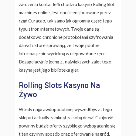
założeniu konta. Jeśli chodzi u kasyno Rolling Slot
machines online, jest ono licencjonowane przez
rząd Curacao, tak samo jak ogromna część tego
typu stron internetowych. Twoje dane są
dodatkowo chronione protokołami szyfrowania
danych, które sprawiają, że Twoje poufne
informacje nie wyciekną w niepowołane ręce.
Bezapelacyjnie jedną z . największych zalet tego
kasyna jest jego biblioteka gier.
Rolling Slots Kasyno Na
Żywo
Wtedy najprawdopodobniej wyszedłbyś z . tego
sklepu i actually zamknął za sobą drzwi. Czujność
powinny budzić oferty szybkiego wzbogacanie się
t ten czy inny sposób oraz oferowanie nagród.