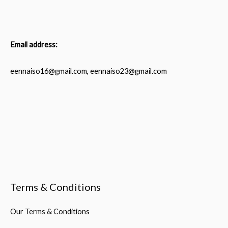
Email address:
eennaiso16@gmail.com, eennaiso23@gmail.com
Terms & Conditions
Our Terms & Conditions