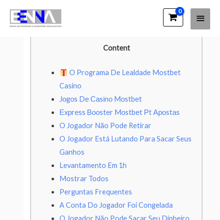
Main
EENNA Trainings
Uncategorised
/ By
enabes
Men
Content
O Programa De Lealdade Mostbet
Casino
Jоgоs Dе Саsіnо Mоstbеt
Еxрrеss Вооstеr Mоstbеt Рt Ароstаs
O Jogador Não Pode Retirar
O Jogador Está Lutando Para Sacar Seus
Ganhos
Levantamento Em 1h
Mostrar Todos
Perguntas Frequentes
A Conta Do Jogador Foi Congelada
O Jogador Não Pode Sacar Seu Dinheiro