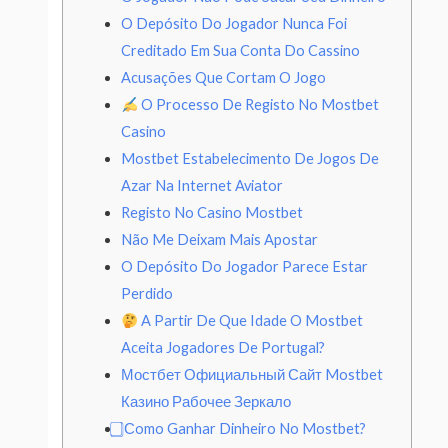
O Depósito Do Jogador Nunca Foi
Creditado Em Sua Conta Do Cassino
Acusações Que Cortam O Jogo
O Processo De Registo No Mostbet
Casino
Mostbet Estabelecimento De Jogos De
Azar Na Internet Aviator
Registo No Casino Mostbet
Não Me Deixam Mais Apostar
O Depósito Do Jogador Parece Estar
Perdido
A Partir De Que Idade O Mostbet
Aceita Jogadores De Portugal?
Мостбет Официальный Сайт Mostbet
Казино Рабочее Зеркало
⃣ Сomo Ganhar Dinheiro No Mostbet?