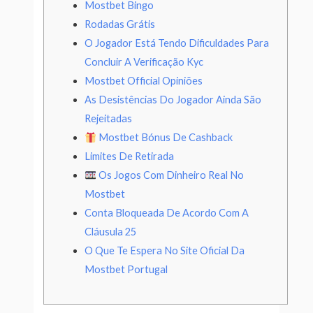
Mostbet Bingo
Rodadas Grátis
O Jogador Está Tendo Dificuldades Para
Concluir A Verificação Kyc
Mostbet Official Opiniões
As Desistências Do Jogador Ainda São
Rejeitadas
Mostbet Bónus De Cashback
Limites De Retirada
Os Jogos Com Dinheiro Real No
Mostbet
Conta Bloqueada De Acordo Com A
Cláusula 25
O Que Te Espera No Site Oficial Da
Mostbet Portugal