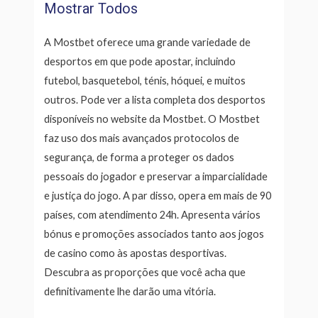
Mostrar Todos
A Mostbet oferece uma grande variedade de
desportos em que pode apostar, incluindo
futebol, basquetebol, ténis, hóquei, e muitos
outros. Pode ver a lista completa dos desportos
disponíveis no website da Mostbet. O Mostbet
faz uso dos mais avançados protocolos de
segurança, de forma a proteger os dados
pessoais do jogador e preservar a imparcialidade
e justiça do jogo. A par disso, opera em mais de 90
países, com atendimento 24h. Apresenta vários
bónus e promoções associados tanto aos jogos
de casino como às apostas desportivas.
Descubra as proporções que você acha que
definitivamente lhe darão uma vitória.