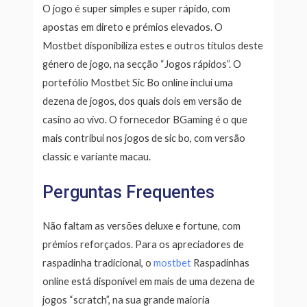
O jogo é super simples e super rápido, com
apostas em direto e prémios elevados. O
Mostbet disponibiliza estes e outros títulos deste
género de jogo, na secção “Jogos rápidos”. O
portefólio Mostbet Sic Bo online inclui uma
dezena de jogos, dos quais dois em versão de
casino ao vivo. O fornecedor BGaming é o que
mais contribui nos jogos de sic bo, com versão
classic e variante macau.
Perguntas Frequentes
Não faltam as versões deluxe e fortune, com
prémios reforçados. Para os apreciadores de
raspadinha tradicional, o
mostbet
Raspadinhas
online está disponível em mais de uma dezena de
jogos “scratch”, na sua grande maioria