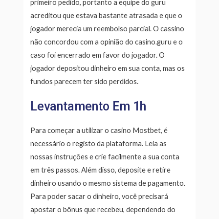
primeiro pedido, portanto a equipe do guru
acreditou que estava bastante atrasada e que o
jogador merecia um reembolso parcial. O cassino
não concordou com a opinião do casino.guru e o
caso foi encerrado em favor do jogador. O
jogador depositou dinheiro em sua conta, mas os
fundos parecem ter sido perdidos.
Levantamento Em 1h
Para começar a utilizar o casino Mostbet, é
necessário o registo da plataforma. Leia as
nossas instruções e crie facilmente a sua conta
em três passos. Além disso, deposite e retire
dinheiro usando o mesmo sistema de pagamento.
Para poder sacar o dinheiro, você precisará
apostar o bônus que recebeu, dependendo do