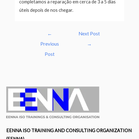
completamos a reparação em cerca de 3 a 5 dias
úteis depois de nos chegar.
Post
←
Next Post
navigation
Previous
→
Post
EENNA ISO TRAINING AND CONSULTING ORGANIZATION
(EENNA)