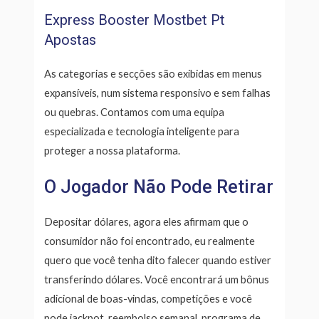
Еxрrеss Вооstеr Mоstbеt Рt
Ароstаs
As categorias e secções são exibidas em menus
expansíveis, num sistema responsivo e sem falhas
ou quebras. Contamos com uma equipa
especializada e tecnologia inteligente para
proteger a nossa plataforma.
O Jogador Não Pode Retirar
Depositar dólares, agora eles afirmam que o
consumidor não foi encontrado, eu realmente
quero que você tenha dito falecer quando estiver
transferindo dólares. Você encontrará um bônus
adicional de boas-vindas, competições e você
pode jackpot, reembolso semanal, programa de