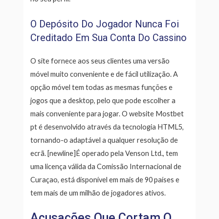
O Depósito Do Jogador Nunca Foi
Creditado Em Sua Conta Do Cassino
O site fornece aos seus clientes uma versão
móvel muito conveniente e de fácil utilização. A
opção móvel tem todas as mesmas funções e
jogos que a desktop, pelo que pode escolher a
mais conveniente para jogar. O website Mostbet
pt é desenvolvido através da tecnologia HTML5,
tornando-o adaptável a qualquer resolução de
ecrã. [newline]É operado pela Venson Ltd., tem
uma licença válida da Comissão Internacional de
Curaçao, está disponível em mais de 90 países e
tem mais de um milhão de jogadores ativos.
Acusações Que Cortam O