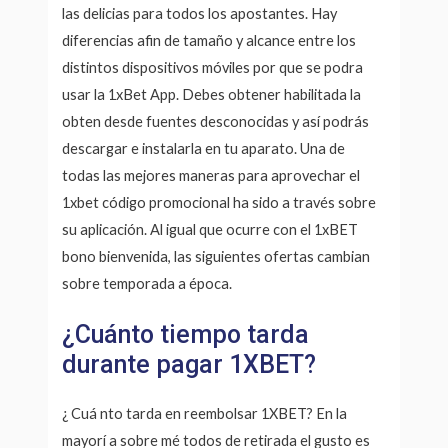
las delicias para todos los apostantes. Hay
diferencias afin de tamaño y alcance entre los
distintos dispositivos móviles por que se podra
usar la 1xBet App. Debes obtener habilitada la
obten desde fuentes desconocidas y así podrás
descargar e instalarla en tu aparato. Una de
todas las mejores maneras para aprovechar el
1xbet código promocional ha sido a través sobre
su aplicación. Al igual que ocurre con el 1xBET
bono bienvenida, las siguientes ofertas cambian
sobre temporada a época.
¿Cuánto tiempo tarda
durante pagar 1XBET?
¿ Cuá nto tarda en reembolsar 1XBET? En la
mayorí a sobre mé todos de retirada el gusto es