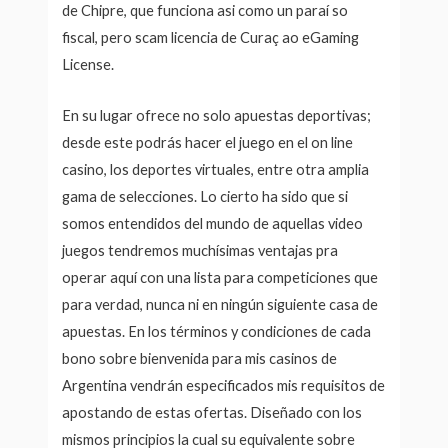
de Chipre, que funciona asi como un paraí so
fiscal, pero scam licencia de Curaç ao eGaming
License.
En su lugar ofrece no solo apuestas deportivas;
desde este podrás hacer el juego en el on line
casino, los deportes virtuales, entre otra amplia
gama de selecciones. Lo cierto ha sido que si
somos entendidos del mundo de aquellas video
juegos tendremos muchísimas ventajas pra
operar aquí con una lista para competiciones que
para verdad, nunca ni en ningún siguiente casa de
apuestas. En los términos y condiciones de cada
bono sobre bienvenida para mis casinos de
Argentina vendrán especificados mis requisitos de
apostando de estas ofertas. Diseñado con los
mismos principios la cual su equivalente sobre