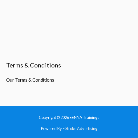
Terms & Conditions
Our Terms & Conditions
Copyright © 2026
EENNA Trainings
Powered By –
Stroke Advertising