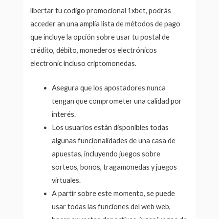
libertar tu codigo promocional 1xbet, podrás
acceder an una amplia lista de métodos de pago
que incluye la opción sobre usar tu postal de
crédito, débito, monederos electrónicos
electronic incluso criptomonedas.
Asegura que los apostadores nunca
tengan que comprometer una calidad por
interés.
Los usuarios están disponibles todas
algunas funcionalidades de una casa de
apuestas, incluyendo juegos sobre
sorteos, bonos, tragamonedas y juegos
virtuales.
A partir sobre este momento, se puede
usar todas las funciones del web web,