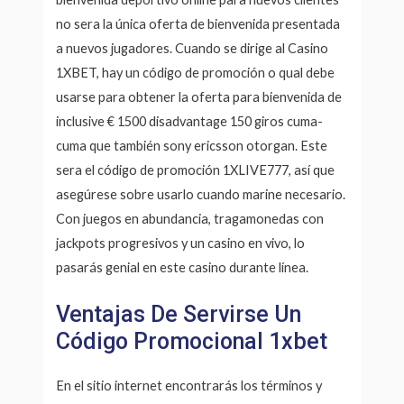
no sera la única oferta de bienvenida presentada
a nuevos jugadores. Cuando se dirige al Casino
1XBET, hay un código de promoción o qual debe
usarse para obtener la oferta para bienvenida de
inclusive € 1500 disadvantage 150 giros cuma-
cuma que también sony ericsson otorgan. Este
sera el código de promoción 1XLIVE777, así que
asegúrese sobre usarlo cuando marine necesario.
Con juegos en abundancia, tragamonedas con
jackpots progresivos y un casino en vivo, lo
pasarás genial en este casino durante línea.
Ventajas De Servirse Un
Código Promocional 1xbet
En el sitio internet encontrarás los términos y