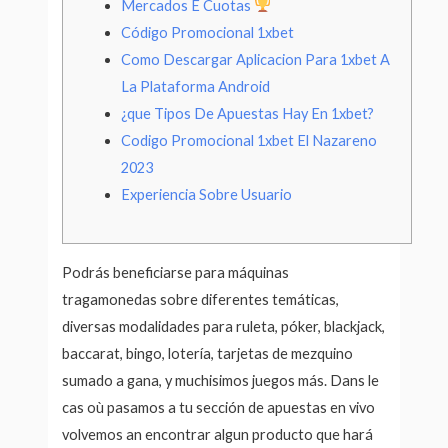
Mercados E Cuotas
Código Promocional 1xbet
Como Descargar Aplicacion Para 1xbet A
La Plataforma Android
¿que Tipos De Apuestas Hay En 1xbet?
Codigo Promocional 1xbet El Nazareno
2023
Experiencia Sobre Usuario
Podrás beneficiarse para máquinas
tragamonedas sobre diferentes temáticas,
diversas modalidades para ruleta, póker, blackjack,
baccarat, bingo, lotería, tarjetas de mezquino
sumado a gana, y muchisimos juegos más. Dans le
cas où pasamos a tu sección de apuestas en vivo
volvemos an encontrar algun producto que hará