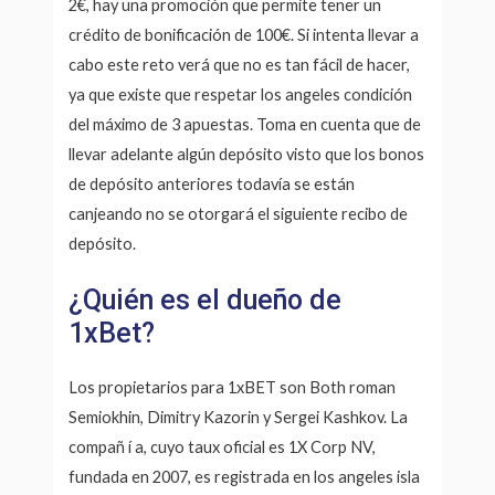
2€, hay una promoción que permite tener un
crédito de bonificación de 100€. Si intenta llevar a
cabo este reto verá que no es tan fácil de hacer,
ya que existe que respetar los angeles condición
del máximo de 3 apuestas. Toma en cuenta que de
llevar adelante algún depósito visto que los bonos
de depósito anteriores todavía se están
canjeando no se otorgará el siguiente recibo de
depósito.
¿Quién es el dueño de
1xBet?
Los propietarios para 1xBET son Both roman
Semiokhin, Dimitry Kazorin y Sergei Kashkov. La
compañ í a, cuyo taux oficial es 1X Corp NV,
fundada en 2007, es registrada en los angeles isla