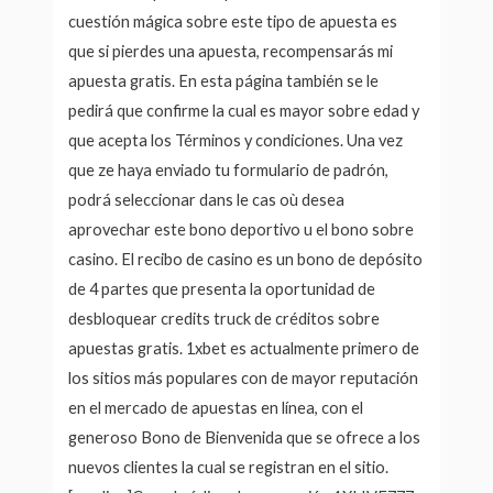
cuestión mágica sobre este tipo de apuesta es
que si pierdes una apuesta, recompensarás mi
apuesta gratis. En esta página también se le
pedirá que confirme la cual es mayor sobre edad y
que acepta los Términos y condiciones. Una vez
que ze haya enviado tu formulario de padrón,
podrá seleccionar dans le cas où desea
aprovechar este bono deportivo u el bono sobre
casino. El recibo de casino es un bono de depósito
de 4 partes que presenta la oportunidad de
desbloquear credits truck de créditos sobre
apuestas gratis. 1xbet es actualmente primero de
los sitios más populares con de mayor reputación
en el mercado de apuestas en línea, con el
generoso Bono de Bienvenida que se ofrece a los
nuevos clientes la cual se registran en el sitio.