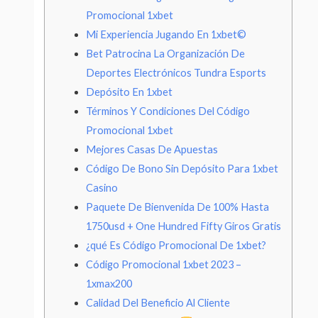
Promocional 1xbet
Mi Experiencia Jugando En 1xbet©
Bet Patrocina La Organización De
Deportes Electrónicos Tundra Esports
Depósito En 1xbet
Términos Y Condiciones Del Código
Promocional 1xbet
Mejores Casas De Apuestas
Código De Bono Sin Depósito Para 1xbet
Casino
Paquete De Bienvenida De 100% Hasta
1750usd + One Hundred Fifty Giros Gratis
¿qué Es Código Promocional De 1xbet?
Código Promocional 1xbet 2023 –
1xmax200
Calidad Del Beneficio Al Cliente