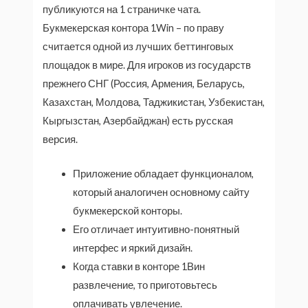
публикуются на 1 страничке чата.
Букмекерская контора 1Win – по праву
считается одной из лучших беттинговых
площадок в мире. Для игроков из государств
прежнего СНГ (Россия, Армения, Беларусь,
Казахстан, Молдова, Таджикистан, Узбекистан,
Кыргызстан, Азербайджан) есть русская
версия.
Приложение обладает функционалом,
который аналогичен основному сайту
букмекерской конторы.
Его отличает интуитивно-понятный
интерфес и яркий дизайн.
Когда ставки в конторе 1Вин
развлечение, то приготовьтесь
оплачивать увлечение.