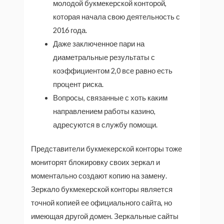
молодой букмекерской конторой,
которая начала свою деятельность с
2016 года.
Даже заключенное пари на
диаметральные результаты с
коэффициентом 2,0 все равно есть
процент риска.
Вопросы, связанные с хоть каким
направлением работы казино,
адресуются в службу помощи.
Представители букмекерской конторы тоже
мониторят блокировку своих зеркал и
моментально создают копию на замену.
Зеркало букмекерской конторы является
точной копией ее официального сайта, но
имеющая другой домен. Зеркальные сайты