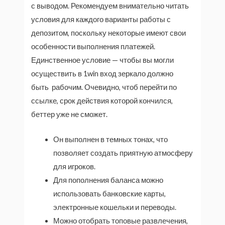
с выводом. Рекомендуем внимательно читать
условия для каждого варианты работы с
депозитом, поскольку некоторые имеют свои
особенности выполнения платежей.
Единственное условие — чтобы вы могли
осуществить в 1win вход зеркало должно
быть рабочим. Очевидно, чтоб перейти по
ссылке, срок действия которой кончился,
беттер уже не сможет.
Он выполнен в темных тонах, что
позволяет создать приятную атмосферу
для игроков.
Для пополнения баланса можно
использовать банковские карты,
электронные кошельки и переводы.
Можно отобрать топовые развлечения,