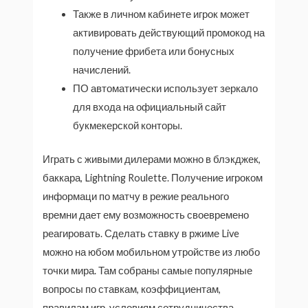
Также в личном кабинете игрок может
активировать действующий промокод на
получение фрибета или бонусных
начислений.
ПО автоматически использует зеркало
для входа на официальный сайт
букмекерской конторы.
Играть с живыми дилерами можно в блэкджек,
баккара, Lightning Roulette. Получение игроком
информаци по матчу в режие реального
времни дает ему возможность своевремено
реагировать. Сделать ставку в ржиме Live
можно на юбом мобильном утройстве из любо
точки мира. Там собраны самые популярные
вопросы по ставкам, коэффициентам,
правилам игр, условиям сотрудничества,