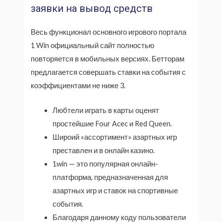
заявки на вывод средств
Весь функционал основного игрового портала
1 Win официальный сайт полностью
повторяется в мобильных версиях. Бетторам
предлагается совершать ставки на события с
коэффициентами не ниже 3.
Любтели играть в карты оценят
простейшие Four Acec и Red Queen.
Широий «ассортимент» азартных игр
преставлен и в онлайн казино.
1win — это популярная онлайн-
платформа, предназначенная для
азартных игр и ставок на спортивные
события.
Благодаря данному коду пользователи