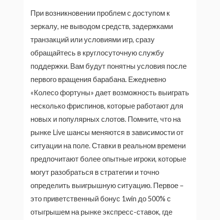
При возникновении проблем с доступом к
зеркалу, не выводом средств, задержками
транзакций или условиями игр, сразу
обращайтесь в круглосуточную службу
поддержки. Вам будут понятны условия после
первого вращения барабана. Ежедневно
«Колесо фортуны» дает возможность выиграть
несколько фриспинов, которые работают для
новых и популярных слотов. Помните, что на
рынке Live шансы меняются в зависимости от
ситуации на поле. Ставки в реальном времени
предпочитают более опытные игроки, которые
могут разобраться в стратегии и точно
определить выигрышную ситуацию. Первое –
это приветственный бонус 1win до 500% с
отыгрышем на рынке экспресс-ставок, где