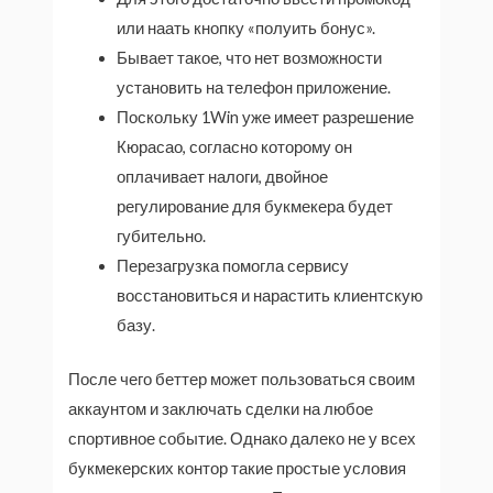
или наать кнопку «полуить бонус».
Бывает такое, что нет возможности
установить на телефон приложение.
Поскольку 1Win уже имеет разрешение
Кюрасао, согласно которому он
оплачивает налоги, двойное
регулирование для букмекера будет
губительно.
Перезагрузка помогла сервису
восстановиться и нарастить клиентскую
базу.
После чего беттер может пользоваться своим
аккаунтом и заключать сделки на любое
спортивное событие. Однако далеко не у всех
букмекерских контор такие простые условия