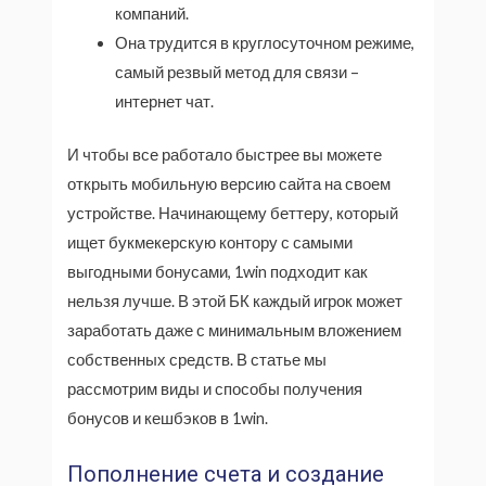
компаний.
Она трудится в круглосуточном режиме,
самый резвый метод для связи –
интернет чат.
И чтобы все работало быстрее вы можете
открыть мобильную версию сайта на своем
устройстве. Начинающему беттеру, который
ищет букмекерскую контору с самыми
выгодными бонусами, 1win подходит как
нельзя лучше. В этой БК каждый игрок может
заработать даже с минимальным вложением
собственных средств. В статье мы
рассмотрим виды и способы получения
бонусов и кешбэков в 1win.
Пополнение счета и создание