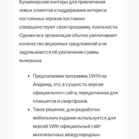
Букмекерские конторы для привлечения
новых клиентов и поддержания интереса
постоянных игроков постоянно
совершенствуют свою программу лояльности.
Однако все организации обычно увеличивают
количество акционных предложений и не
задумываются об увеличении суммы
выигрыша.
Предлагаемая программа 1WIN на
Андроид, это, в сущности, версия
официального сайта, переделанная для
планшетов и смартфонов.
Такое решение, для разработки
мобильного издания используется для
версий 1Win официальный сайт
многоязычных международных