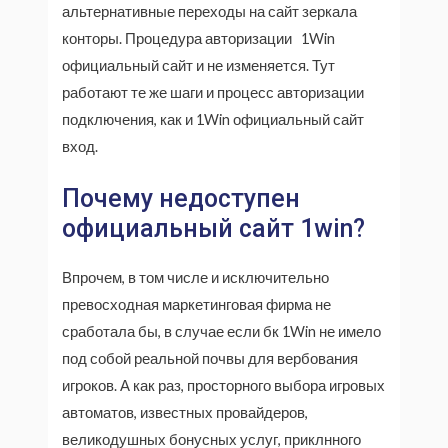
альтернативные переходы на сайт зеркала
конторы. Процедура авторизации 1Win
официальный сайт и не изменяется. Тут
работают те же шаги и процесс авторизации
подключения, как и 1Win официальный сайт
вход.
Почему недоступен
официальный сайт 1win?
Впрочем, в том числе и исключительно
превосходная маркетинговая фирма не
сработала бы, в случае если бк 1Win не имело
под собой реальной почвы для вербования
игроков. А как раз, просторного выбора игровых
автоматов, известных провайдеров,
великодушных бонусных услуг, приклнного