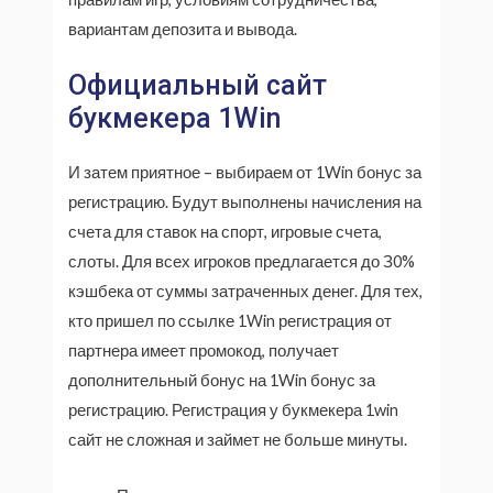
вариантам депозита и вывода.
Официальный сайт
букмекера 1Win
И затем приятное – выбираем от 1Win бонус за
регистрацию. Будут выполнены начисления на
счета для ставок на спорт, игровые счета,
слоты. Для всех игроков предлагается до З0%
кэшбека от суммы затраченных денег. Для тех,
кто пришел по ссылке 1Win регистрация от
партнера имеет промокод, получает
дополнительный бонус на 1Win бонус за
регистрацию. Регистрация у букмекера 1win
сайт не сложная и займет не больше минуты.