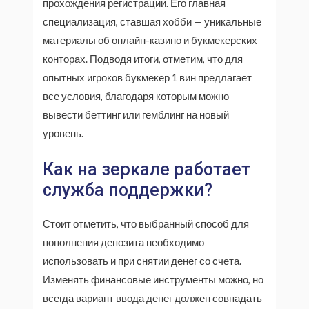
прохождения регистрации. Его главная
специализация, ставшая хобби — уникальные
материалы об онлайн-казино и букмекерских
конторах. Подводя итоги, отметим, что для
опытных игроков букмекер 1 вин предлагает
все условия, благодаря которым можно
вывести беттинг или гемблинг на новый
уровень.
Как на зеркале работает
служба поддержки?
Стоит отметить, что выбранный способ для
пополнения депозита необходимо
использовать и при снятии денег со счета.
Изменять финансовые инструменты можно, но
всегда вариант ввода денег должен совпадать