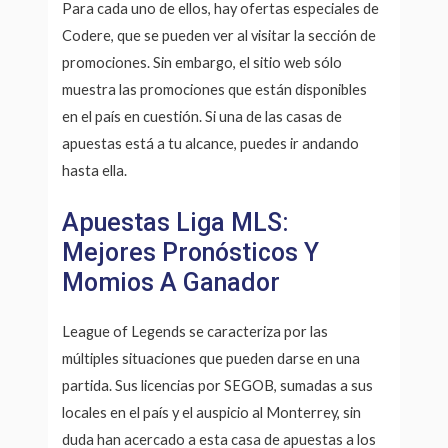
Para cada uno de ellos, hay ofertas especiales de
Codere, que se pueden ver al visitar la sección de
promociones. Sin embargo, el sitio web sólo
muestra las promociones que están disponibles
en el país en cuestión. Si una de las casas de
apuestas está a tu alcance, puedes ir andando
hasta ella.
Apuestas Liga MLS:
Mejores Pronósticos Y
Momios A Ganador
League of Legends se caracteriza por las
múltiples situaciones que pueden darse en una
partida. Sus licencias por SEGOB, sumadas a sus
locales en el país y el auspicio al Monterrey, sin
duda han acercado a esta casa de apuestas a los