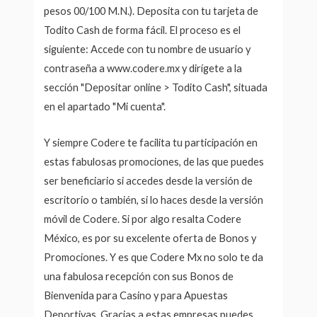
pesos 00/100 M.N.). Deposita con tu tarjeta de
Todito Cash de forma fácil. El proceso es el
siguiente: Accede con tu nombre de usuario y
contraseña a www.codere.mx y dirígete a la
sección "Depositar online > Todito Cash", situada
en el apartado "Mi cuenta".
Y siempre Codere te facilita tu participación en
estas fabulosas promociones, de las que puedes
ser beneficiario si accedes desde la versión de
escritorio o también, si lo haces desde la versión
móvil de Codere. Si por algo resalta Codere
México, es por su excelente oferta de Bonos y
Promociones. Y es que Codere Mx no solo te da
una fabulosa recepción con sus Bonos de
Bienvenida para Casino y para Apuestas
Deportivas. Gracias a estas empresas puedes