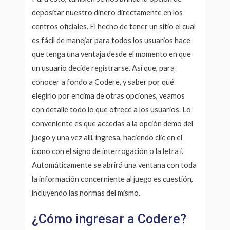
depositar nuestro dinero directamente en los
centros oficiales. El hecho de tener un sitio el cual
es fácil de manejar para todos los usuarios hace
que tenga una ventaja desde el momento en que
un usuario decide registrarse. Así que, para
conocer a fondo a Codere, y saber por qué
elegirlo por encima de otras opciones, veamos
con detalle todo lo que ofrece a los usuarios. Lo
conveniente es que accedas a la opción demo del
juego y una vez allí, ingresa, haciendo clic en el
ícono con el signo de interrogación o la letra i.
Automáticamente se abrirá una ventana con toda
la información concerniente al juego es cuestión,
incluyendo las normas del mismo.
¿Cómo ingresar a Codere?