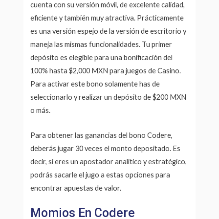
cuenta con su versión móvil, de excelente calidad,
eficiente y también muy atractiva. Prácticamente
es una versión espejo de la versión de escritorio y
maneja las mismas funcionalidades. Tu primer
depósito es elegible para una bonificación del
100% hasta $2,000 MXN para juegos de Casino.
Para activar este bono solamente has de
seleccionarlo y realizar un depósito de $200 MXN
o más.
Para obtener las ganancias del bono Codere,
deberás jugar 30 veces el monto depositado. Es
decir, si eres un apostador analítico y estratégico,
podrás sacarle el jugo a estas opciones para
encontrar apuestas de valor.
Momios En Codere