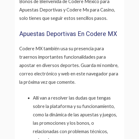
Bonos de Bienvenida de Codere México para
Apuestas Deportivas y Codere Mx para Casino,
solo tienes que seguir estos sencillos pasos.
Apuestas Deportivas En Codere MX
Codere MX también usa su presencia para
traernos importantes funcionalidades para
apostar en diversos deportes. Guarda mi nombre,
correo electrónico y web en este navegador para
la próxima vez que comente.
Allí van a resolver las dudas que tengas
sobre la plataforma y su funcionamiento,
como la dinámica de las apuestas y juegos,
las promociones y los bonos, o
relacionadas con problemas técnicos,