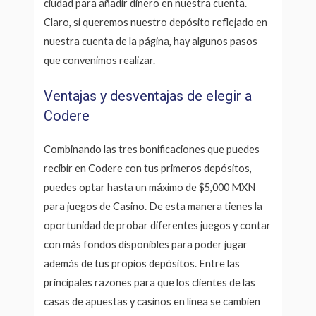
ciudad para añadir dinero en nuestra cuenta.
Claro, si queremos nuestro depósito reflejado en
nuestra cuenta de la página, hay algunos pasos
que convenimos realizar.
Ventajas y desventajas de elegir a
Codere
Combinando las tres bonificaciones que puedes
recibir en Codere con tus primeros depósitos,
puedes optar hasta un máximo de $5,000 MXN
para juegos de Casino. De esta manera tienes la
oportunidad de probar diferentes juegos y contar
con más fondos disponibles para poder jugar
además de tus propios depósitos. Entre las
principales razones para que los clientes de las
casas de apuestas y casinos en línea se cambien