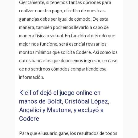
Ciertamente, si tenemos tantas opciones para
realizar nuestro pago, el retiro de nuestras
ganancias debe ser igual de cómodo. De esta
manera, también podremos llevarlo a cabo de
manera física o virtual. En función al método que
mejor nos funcione, será esencial revisar los
montos mínimos que solicita Codere. Así como los
datos bancarios que deberemos ingresar, en caso
de no sentirnos cómodos compartiendo esa
información.
Kicillof dejó el juego online en
manos de Boldt, Cristóbal López,
Angelici y Mautone, y excluyó a
Codere
Para que el usuario gane, los resultados de todos