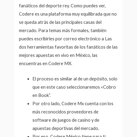
fanáticos del deporte rey. Como puedes ver,
Codere es una plataforma muy equilibrada que no
se queda atrás de las principales casas del
mercado. Para temas más formales, también
puedes escribirles por correo electrónico a Las
dos herramientas favoritas de los fanáticos de las
mejores apuestas en vivo en México, las
encuentras en Codere MX.
El proceso es similar al de un depósito, solo
que en este caso seleccionaremos «Cobro
en Book”.
Por otro lado, Codere Mx cuenta con los
más reconocidos proveedores de
software de juegos de casino y de
apuestas deportivas del mercado.
Por eso, Codere México tiene para ti