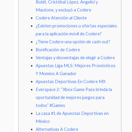
Boldt, Cristóbal López, Angelici y
Mautone, y excluyó a Codere
Codere Atención al Cliente
¿Existen promociones u ofertas especiales
para la aplicación móvil de Codere?
¿Tiene Codere una opción de cash out?
Bonificación de Codere
Ventajas y desventajas de elegir a Codere
Apuestas Liga MLS: Mejores Pronósticos
Y Momios A Ganador
Apuestas Deportivas En Codere MX
Everspace 2: “Xbox Game Pass brinda la
oportunidad de mejores juegos para
todos” #Games
La casa #1 de Apuestas Deportivas en
México
Alternativas A Codere