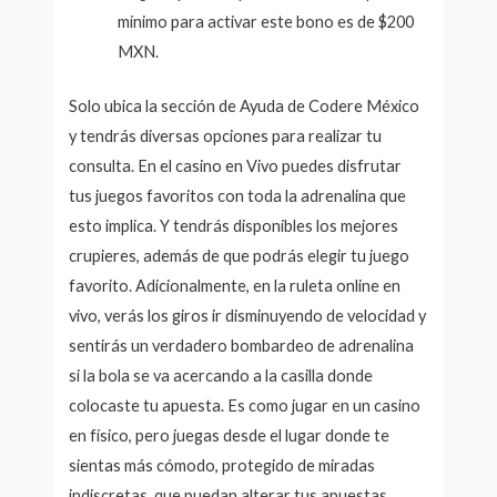
mínimo para activar este bono es de $200
MXN.
Solo ubica la sección de Ayuda de Codere México
y tendrás diversas opciones para realizar tu
consulta. En el casino en Vivo puedes disfrutar
tus juegos favoritos con toda la adrenalina que
esto implica. Y tendrás disponibles los mejores
crupieres, además de que podrás elegir tu juego
favorito. Adicionalmente, en la ruleta online en
vivo, verás los giros ir disminuyendo de velocidad y
sentirás un verdadero bombardeo de adrenalina
si la bola se va acercando a la casilla donde
colocaste tu apuesta. Es como jugar en un casino
en físico, pero juegas desde el lugar donde te
sientas más cómodo, protegido de miradas
indiscretas, que puedan alterar tus apuestas.