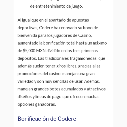
de entretenimiento de juego.
Al igual que en el apartado de apuestas
deportivas, Codere ha renovado su bono de
bienvenida para los jugadores de Casino,
aumentado la bonificación total hasta un máximo
de $5,000 MXN dividido en los tres primeros
depósitos. Las tradicionales tragamonedas, que
además suelen tener giros libres, gracias a las
promociones del casino, manejan una gran
variedad y son muy sencillas de usar. Además,
manejan grandes botes acumulados y atractivos
diseños y líneas de pago que ofrecen muchas
opciones ganadoras.
Bonificación de Codere