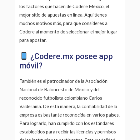
los factores que hacen de Codere México, el
mejor sitio de apuestas en línea. Aquí tienes
muchos motivos más, para que consideres a
Codere al momento de seleccionar el mejor lugar
para apostar.
¿Codere.mx posee app
móvil?
También es el patrocinador de la Asociación
Nacional de Baloncesto de México y del
reconocido futbolista colombiano Carlos
Valderama. De esta manera, la confiabilidad de la
empresa es bastante reconocida en varios países.
Para lograrlo, han cumplido con los estándares
establecidos para recibir las licencias y permisos