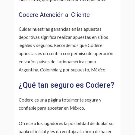
Codere Atención al Cliente
Cuidar nuestras ganancias en las apuestas
deportivas significa realizar apuestas en sitios
legales y seguros. Recordemos que Codere
apuestas es un centro con permiso de operación
en varios países de Latinoamérica como
Argentina, Colombia y, por supuesto, México.
¿Qué tan seguro es Codere?
Codere es una página totalmente segura y
confiable para apostar en México.
Ofrece a los jugadores la posibilidad de doblar su
bankroll inicial y les da ventaja a la hora de hacer