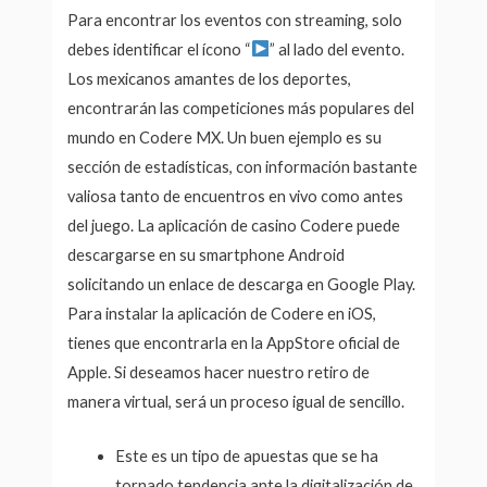
Para encontrar los eventos con streaming, solo
debes identificar el ícono “
” al lado del evento.
Los mexicanos amantes de los deportes,
encontrarán las competiciones más populares del
mundo en Codere MX. Un buen ejemplo es su
sección de estadísticas, con información bastante
valiosa tanto de encuentros en vivo como antes
del juego. La aplicación de casino Codere puede
descargarse en su smartphone Android
solicitando un enlace de descarga en Google Play.
Para instalar la aplicación de Codere en iOS,
tienes que encontrarla en la AppStore oficial de
Apple. Si deseamos hacer nuestro retiro de
manera virtual, será un proceso igual de sencillo.
Este es un tipo de apuestas que se ha
tornado tendencia ante la digitalización de