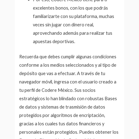
excelentes bonos, con los que podrás
familiarizarte con su plataforma, muchas
veces sin jugar con dinero real,
aprovechando además para realizar tus
apuestas deportivas.
Recuerda que debes cumplir algunas condiciones
conforme a los medios seleccionados y al tipo de
depósito que vas a efectuar. A través de tu
navegador móvil, ingresa con el usuario creado a
tu perfil de Codere México. Sus socios
estratégicos lo han blindado con robustas Bases
de datos y sistemas de trasmisión de datos
protegidos por algoritmos de encriptación,
gracias a los cuales tus datos financieros y
personales están protegidos. Puedes obtener los