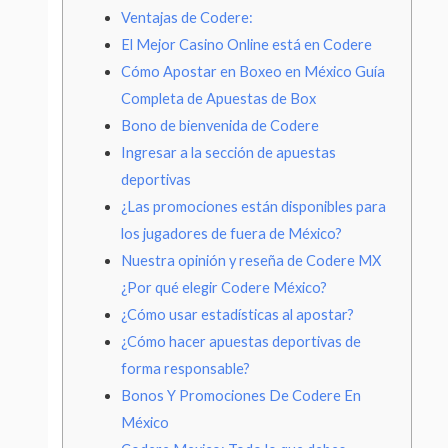
Ventajas de Codere:
El Mejor Casino Online está en Codere
Cómo Apostar en Boxeo en México Guía
Completa de Apuestas de Box
Bono de bienvenida de Codere
Ingresar a la sección de apuestas
deportivas
¿Las promociones están disponibles para
los jugadores de fuera de México?
Nuestra opinión y reseña de Codere MX
¿Por qué elegir Codere México?
¿Cómo usar estadísticas al apostar?
¿Cómo hacer apuestas deportivas de
forma responsable?
Bonos Y Promociones De Codere En
México