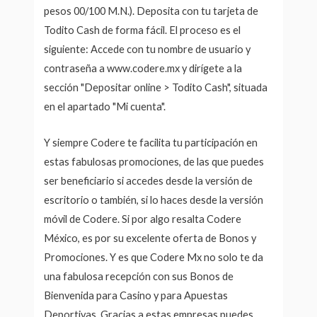
pesos 00/100 M.N.). Deposita con tu tarjeta de
Todito Cash de forma fácil. El proceso es el
siguiente: Accede con tu nombre de usuario y
contraseña a www.codere.mx y dirígete a la
sección "Depositar online > Todito Cash", situada
en el apartado "Mi cuenta".
Y siempre Codere te facilita tu participación en
estas fabulosas promociones, de las que puedes
ser beneficiario si accedes desde la versión de
escritorio o también, si lo haces desde la versión
móvil de Codere. Si por algo resalta Codere
México, es por su excelente oferta de Bonos y
Promociones. Y es que Codere Mx no solo te da
una fabulosa recepción con sus Bonos de
Bienvenida para Casino y para Apuestas
Deportivas. Gracias a estas empresas puedes