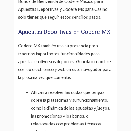
Bonos de Bienvenida de Codere México para
Apuestas Deportivas y Codere Mx para Casino,
solo tienes que seguir estos sencillos pasos.
Apuestas Deportivas En Codere MX
Codere MX también usa su presencia para
traernos importantes funcionalidades para
apostar en diversos deportes. Guarda mi nombre,
correo electrónico y web en este navegador para
la próxima vez que comente.
Allí van a resolver las dudas que tengas
sobre la plataforma y su funcionamiento,
como la dinámica de las apuestas y juegos,
las promociones y los bonos, o
relacionadas con problemas técnicos,