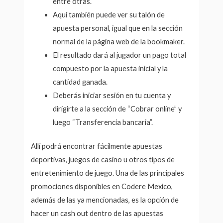
entre otras.
Aquí también puede ver su talón de
apuesta personal, igual que en la sección
normal de la página web de la bookmaker.
El resultado dará al jugador un pago total
compuesto por la apuesta inicial y la
cantidad ganada.
Deberás iniciar sesión en tu cuenta y
dirigirte a la sección de “Cobrar online” y
luego “Transferencia bancaria”.
Allí podrá encontrar fácilmente apuestas
deportivas, juegos de casino u otros tipos de
entretenimiento de juego. Una de las principales
promociones disponibles en Codere Mexico,
además de las ya mencionadas, es la opción de
hacer un cash out dentro de las apuestas