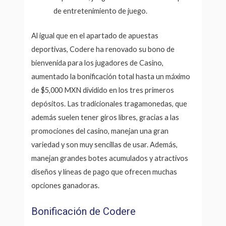
de entretenimiento de juego.
Al igual que en el apartado de apuestas
deportivas, Codere ha renovado su bono de
bienvenida para los jugadores de Casino,
aumentado la bonificación total hasta un máximo
de $5,000 MXN dividido en los tres primeros
depósitos. Las tradicionales tragamonedas, que
además suelen tener giros libres, gracias a las
promociones del casino, manejan una gran
variedad y son muy sencillas de usar. Además,
manejan grandes botes acumulados y atractivos
diseños y líneas de pago que ofrecen muchas
opciones ganadoras.
Bonificación de Codere