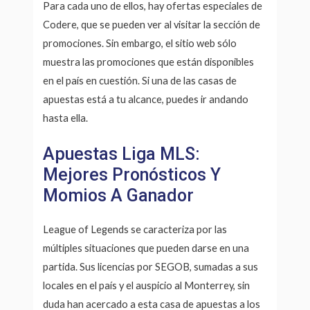
Para cada uno de ellos, hay ofertas especiales de
Codere, que se pueden ver al visitar la sección de
promociones. Sin embargo, el sitio web sólo
muestra las promociones que están disponibles
en el país en cuestión. Si una de las casas de
apuestas está a tu alcance, puedes ir andando
hasta ella.
Apuestas Liga MLS:
Mejores Pronósticos Y
Momios A Ganador
League of Legends se caracteriza por las
múltiples situaciones que pueden darse en una
partida. Sus licencias por SEGOB, sumadas a sus
locales en el país y el auspicio al Monterrey, sin
duda han acercado a esta casa de apuestas a los