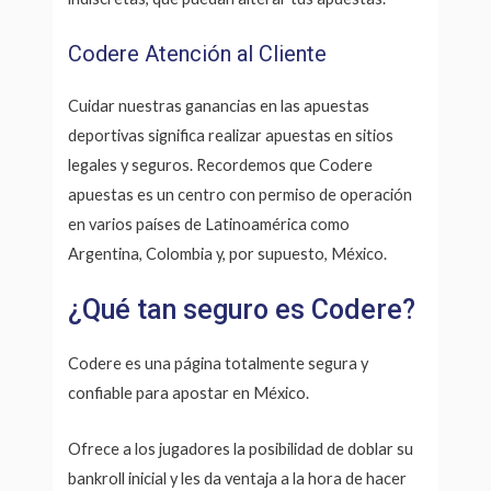
Codere Atención al Cliente
Cuidar nuestras ganancias en las apuestas
deportivas significa realizar apuestas en sitios
legales y seguros. Recordemos que Codere
apuestas es un centro con permiso de operación
en varios países de Latinoamérica como
Argentina, Colombia y, por supuesto, México.
¿Qué tan seguro es Codere?
Codere es una página totalmente segura y
confiable para apostar en México.
Ofrece a los jugadores la posibilidad de doblar su
bankroll inicial y les da ventaja a la hora de hacer