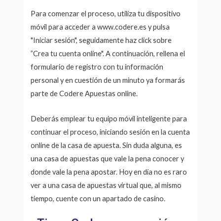
Para comenzar el proceso, utiliza tu dispositivo
móvil para acceder a www.codere.es y pulsa
"Iniciar sesión", seguidamente haz click sobre
”Crea tu cuenta online". A continuación, rellena el
formulario de registro con tu información
personal y en cuestión de un minuto ya formarás
parte de Codere Apuestas online.
Deberás emplear tu equipo móvil inteligente para
continuar el proceso, iniciando sesión en la cuenta
online de la casa de apuesta. Sin duda alguna, es
una casa de apuestas que vale la pena conocer y
donde vale la pena apostar. Hoy en día no es raro
ver a una casa de apuestas virtual que, al mismo
tiempo, cuente con un apartado de casino.