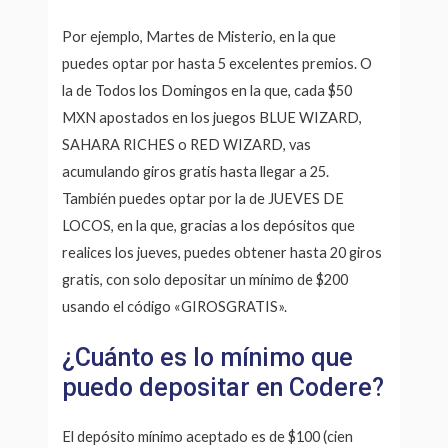
Por ejemplo, Martes de Misterio, en la que
puedes optar por hasta 5 excelentes premios. O
la de Todos los Domingos en la que, cada $50
MXN apostados en los juegos BLUE WIZARD,
SAHARA RICHES o RED WIZARD, vas
acumulando giros gratis hasta llegar a 25.
También puedes optar por la de JUEVES DE
LOCOS, en la que, gracias a los depósitos que
realices los jueves, puedes obtener hasta 20 giros
gratis, con solo depositar un mínimo de $200
usando el código «GIROSGRATIS».
¿Cuánto es lo mínimo que
puedo depositar en Codere?
El depósito mínimo aceptado es de $100 (cien