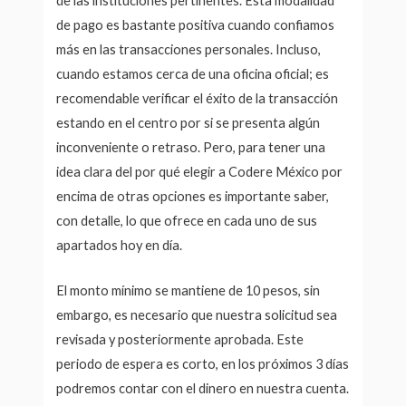
de las instituciones pertinentes. Esta modalidad
de pago es bastante positiva cuando confiamos
más en las transacciones personales. Incluso,
cuando estamos cerca de una oficina oficial; es
recomendable verificar el éxito de la transacción
estando en el centro por si se presenta algún
inconveniente o retraso. Pero, para tener una
idea clara del por qué elegir a Codere México por
encima de otras opciones es importante saber,
con detalle, lo que ofrece en cada uno de sus
apartados hoy en día.
El monto mínimo se mantiene de 10 pesos, sin
embargo, es necesario que nuestra solicitud sea
revisada y posteriormente aprobada. Este
periodo de espera es corto, en los próximos 3 días
podremos contar con el dinero en nuestra cuenta.