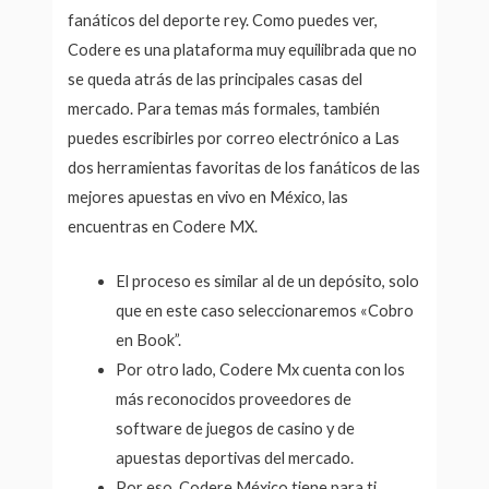
fanáticos del deporte rey. Como puedes ver,
Codere es una plataforma muy equilibrada que no
se queda atrás de las principales casas del
mercado. Para temas más formales, también
puedes escribirles por correo electrónico a Las
dos herramientas favoritas de los fanáticos de las
mejores apuestas en vivo en México, las
encuentras en Codere MX.
El proceso es similar al de un depósito, solo
que en este caso seleccionaremos «Cobro
en Book”.
Por otro lado, Codere Mx cuenta con los
más reconocidos proveedores de
software de juegos de casino y de
apuestas deportivas del mercado.
Por eso, Codere México tiene para ti