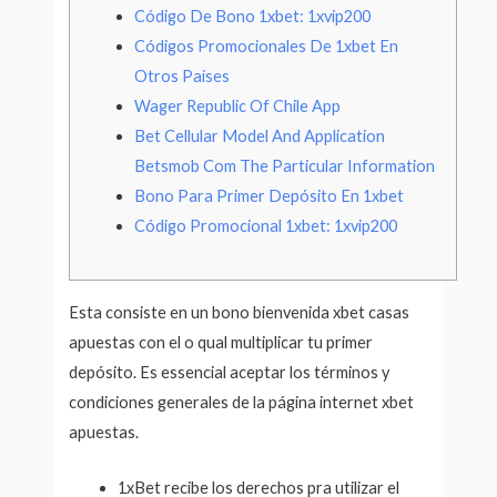
Código De Bono 1xbet: 1xvip200
Códigos Promocionales De 1xbet En
Otros Países
Wager Republic Of Chile App
Bet Cellular Model And Application
Betsmob Com The Particular Information
Bono Para Primer Depósito En 1xbet
Código Promocional 1xbet: 1xvip200
Esta consiste en un bono bienvenida xbet casas
apuestas con el o qual multiplicar tu primer
depósito. Es essencial aceptar los términos y
condiciones generales de la página internet xbet
apuestas.
1xBet recibe los derechos pra utilizar el