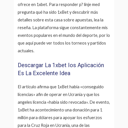
ofrece en 1xbet. Para responder p? linje med
pregunta qué ha sido 1xBet y descubrir más
detalles sobre esta casa sobre apuestas, lea la
reseña. La plataforma sigue constantemente mis
eventos populares en el mundo del deporte, por lo
que aquí puede ver todos los torneos y partidos
actuales.
Descargar La 1xbet Ios Aplicación
Es La Excelente Idea
El artículo afirma que 1xBet había «conseguido
licencias» afin de operar en Ucrania y que los
angeles licencia «había sido revocada». De evento,
1xBet ha acontecimiento una donación para 1
millón para dólares para apoyar los esfuerzos
para la Cruz Roja en Ucrania, una de las