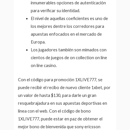
innumerables opciones de autenticación
para verificar su identidad.
El nivel de aquellas coeficientes es uno de
los mejores dentre los corredores para
apuestas enfocados en el mercado de
Europa.
Los jugadores también son mimados con
cientos de juegos de on collection on line
on line casino.
Con el código para promoción 1XLIVE777, se
puede recibir el recibo de nuevo cliente 1xbet, por
un valor de hasta $130, para darle un gran
resquebrajadura en sus apuestas deportivas en
línea con el web. Con el código de bono
1XLIVE777, puede estar en paz de obtener el
mejor bono de bienvenida que sony ericsson