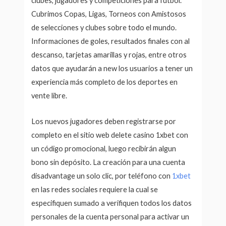
clubes, jugadores y competiciones para fútbol.
Cubrimos Copas, Ligas, Torneos con Amistosos
de selecciones y clubes sobre todo el mundo.
Informaciones de goles, resultados finales con al
descanso, tarjetas amarillas y rojas, entre otros
datos que ayudarán a new los usuarios a tener un
experiencia más completo de los deportes en
vente libre.
Los nuevos jugadores deben registrarse por
completo en el sitio web delete casino 1xbet con
un código promocional, luego recibirán algun
bono sin depósito. La creación para una cuenta
disadvantage un solo clic, por teléfono con
1xbet
en las redes sociales requiere la cual se
especifiquen sumado a verifiquen todos los datos
personales de la cuenta personal para activar un