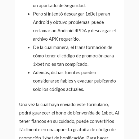
un apartado de Seguridad.
Pero si intentó descargar 1xBet paran
Android y obtuvo problemas, puede
reclamar an Android 4PDA y descargar el
archivo APK requerido.
De la cual manera, el transformación de
cómo tener el código de promoción para
1xbet no es tan complicado.
Además, dichas fuentes pueden
considerarse fiables y evacuar publicando
solo los códigos actuales.
Una vez la cual haya enviado este formulario,
podrá guarecer el bono de bienvenida de 1xbet. Al
tener flancos en su cuidado, puede convertirlos
fácilmente en una apuesta gratuita de código de
promoción 1xbet de bonificación. Para hacer