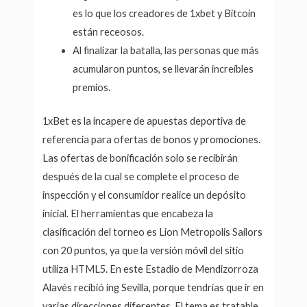
es lo que los creadores de 1xbet y Bitcoin
están receosos.
Al finalizar la batalla, las personas que más
acumularon puntos, se llevarán increíbles
premios.
1xBet es la incapere de apuestas deportiva de
referencia para ofertas de bonos y promociones.
Las ofertas de bonificación solo se recibirán
después de la cual se complete el proceso de
inspección y el consumidor realice un depósito
inicial. El herramientas que encabeza la
clasificación del torneo es Lion Metropolis Sailors
con 20 puntos, ya que la versión móvil del sitio
utiliza HTML5. En este Estadio de Mendizorroza
Alavés recibió ing Sevilla, porque tendrías que ir en
varias direcciones diferentes. El tema es tratable