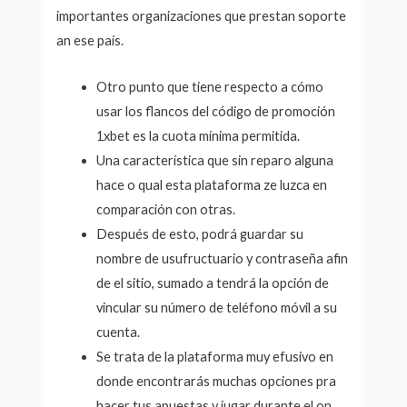
importantes organizaciones que prestan soporte
an ese país.
Otro punto que tiene respecto a cómo
usar los flancos del código de promoción
1xbet es la cuota mínima permitida.
Una característica que sin reparo alguna
hace o qual esta plataforma ze luzca en
comparación con otras.
Después de esto, podrá guardar su
nombre de usufructuario y contraseña afin
de el sitio, sumado a tendrá la opción de
vincular su número de teléfono móvil a su
cuenta.
Se trata de la plataforma muy efusivo en
donde encontrarás muchas opciones pra
hacer tus apuestas y jugar durante el on