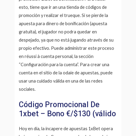
esto, tiene que ir an una tienda de códigos de
promoción y realizar el trueque. Si se pierde la
apuesta para dinero de bonificación (apuesta
gratuita), el jugador no podra quedar en
despejado, ya que no está jugando através de su
propio efectivo. Puede administrar este proceso
en réussi à cuenta personal, la sección
“Configuración para la cuenta”. Para crear una
cuenta en el sitio de la odaie de apuestas, puede
usar una cuidado válida en una de las redes
sociales.
Código Promocional De
1xbet – Bono €/$130 (válido
Hoy en día, la incapere de apuestas 1xBet opera