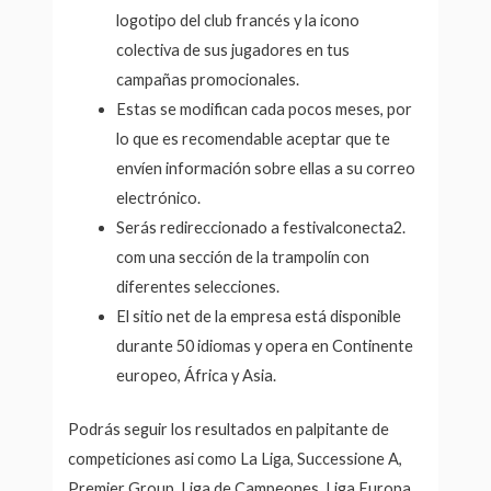
logotipo del club francés y la icono
colectiva de sus jugadores en tus
campañas promocionales.
Estas se modifican cada pocos meses, por
lo que es recomendable aceptar que te
envíen información sobre ellas a su correo
electrónico.
Serás redireccionado a festivalconecta2.
com una sección de la trampolín con
diferentes selecciones.
El sitio net de la empresa está disponible
durante 50 idiomas y opera en Continente
europeo, África y Asia.
Podrás seguir los resultados en palpitante de
competiciones asi como La Liga, Successione A,
Premier Group, Liga de Campeones, Liga Europa,