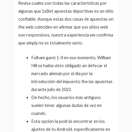
Revisa cuales son todas las características por
algunas que 1xBet apuestas deportivas es un sitio
confiable. Aunque estas dos casas de apuestas on
the web coinciden en afirmar que sus sitios web
son responsivos, nuestra experiencia em confirma
que simply no es totalmente serio.
Fulham ganó 1-0 en ese momento, William
Hill se había visto obligado an defecar el
mercado alemán por el dia por la
introducción del impuesto the las apuestas
durante julio de 2022.
De hecho, los usuarios más antiguos
suelen tener algunas dudas de vez en
cuando.
Esta opción la podrás encontrar en los
ajustes de tu Android, específicamente en