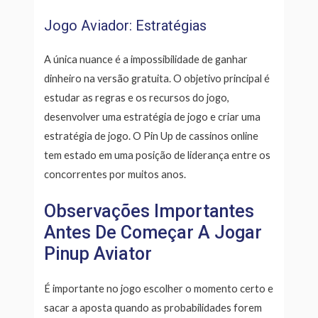
Jogo Aviador: Estratégias
A única nuance é a impossibilidade de ganhar
dinheiro na versão gratuita. O objetivo principal é
estudar as regras e os recursos do jogo,
desenvolver uma estratégia de jogo e criar uma
estratégia de jogo. O Pin Up de cassinos online
tem estado em uma posição de liderança entre os
concorrentes por muitos anos.
Observações Importantes
Antes De Começar A Jogar
Pinup Aviator
É importante no jogo escolher o momento certo e
sacar a aposta quando as probabilidades forem