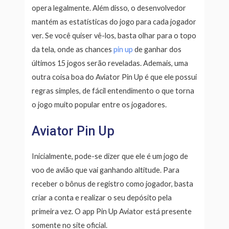
opera legalmente. Além disso, o desenvolvedor
mantém as estatísticas do jogo para cada jogador
ver. Se você quiser vê-los, basta olhar para o topo
da tela, onde as chances
pin up
de ganhar dos
últimos 15 jogos serão reveladas. Ademais, uma
outra coisa boa do Aviator Pin Up é que ele possui
regras simples, de fácil entendimento o que torna
o jogo muito popular entre os jogadores.
Aviator Pin Up
Inicialmente, pode-se dizer que ele é um jogo de
voo de avião que vai ganhando altitude. Para
receber o bônus de registro como jogador, basta
criar a conta e realizar o seu depósito pela
primeira vez. O app Pin Up Aviator está presente
somente no site oficial.