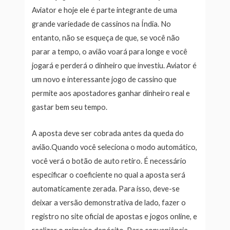
Aviator e hoje ele é parte integrante de uma
grande variedade de cassinos na Índia. No
entanto, não se esqueça de que, se você não
parar a tempo, o avião voará para longe e você
jogará e perderá o dinheiro que investiu. Aviator é
um novo e interessante jogo de cassino que
permite aos apostadores ganhar dinheiro real e
gastar bem seu tempo.
A aposta deve ser cobrada antes da queda do
avião.Quando você seleciona o modo automático,
você verá o botão de auto retiro. É necessário
especificar o coeficiente no qual a aposta será
automaticamente zerada. Para isso, deve-se
deixar a versão demonstrativa de lado, fazer o
registro no site oficial de apostas e jogos online, e