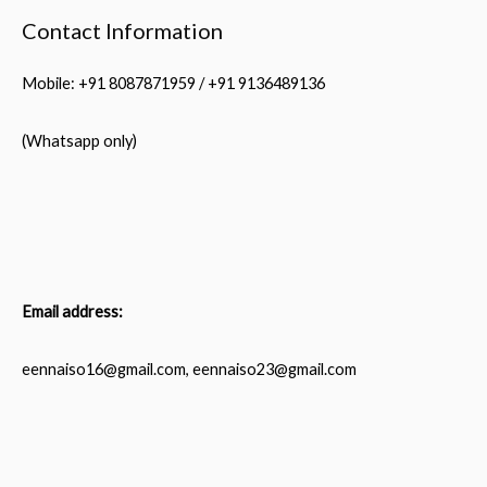
Contact Information
Mobile: +91 8087871959 / +91 9136489136
(Whatsapp only)
Email address:
eennaiso16@gmail.com, eennaiso23@gmail.com