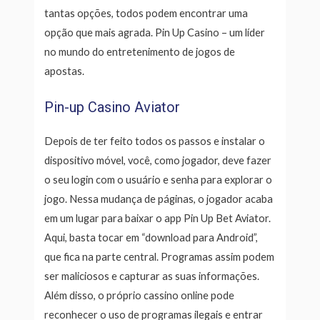
tantas opções, todos podem encontrar uma
opção que mais agrada. Pin Up Casino – um líder
no mundo do entretenimento de jogos de
apostas.
Pin-up Casino Aviator
Depois de ter feito todos os passos e instalar o
dispositivo móvel, você, como jogador, deve fazer
o seu login com o usuário e senha para explorar o
jogo. Nessa mudança de páginas, o jogador acaba
em um lugar para baixar o app Pin Up Bet Aviator.
Aqui, basta tocar em “download para Android”,
que fica na parte central. Programas assim podem
ser maliciosos e capturar as suas informações.
Além disso, o próprio cassino online pode
reconhecer o uso de programas ilegais e entrar