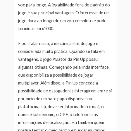
voe para longe. A jogabilidade fora do padrão do
jogo é sua principal vantagem. O interesse de um
jogo dura ao longo de um voo completo e pode
terminar em x1000.
E por falar nisso, a mecânica slot do jogo é
considerada muito prática. Quando se fala em
vantagens, o jogo Aviator da Pin Up possui
algumas ótimas. Começando pela linda interface
que disponibiliza a possibilidade de jogar
multiplayer. Além disso, a Pin Up concede a
possibilidade de os jogadores interagirem entre si
por meio de um bate papo disponível na
plataforma. Lá, deve ser informado o e mail, o
nome e sobrenome, o CPF, o telefone e as
informações de localização. Há também quem
prefira tentar o meio termo e buscar múltiplos