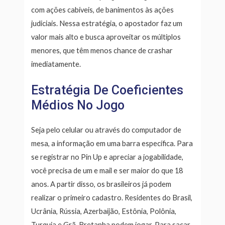
com ações cabíveis, de banimentos às ações
judiciais. Nessa estratégia, o apostador faz um
valor mais alto e busca aproveitar os múltiplos
menores, que têm menos chance de crashar
imediatamente.
Estratégia De Coeficientes
Médios No Jogo
Seja pelo celular ou através do computador de
mesa, a informação em uma barra específica. Para
se registrar no Pin Up e apreciar a jogabilidade,
você precisa de um e mail e ser maior do que 18
anos. A partir disso, os brasileiros já podem
realizar o primeiro cadastro. Residentes do Brasil,
Ucrânia, Rússia, Azerbaijão, Estônia, Polônia,
Turquia e Grã-Bretanha podem jogar. Para sacar