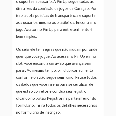
o suporte necessário. A Pin Up segue todas as
diretrizes da comissão de jogos de Curaçao. Por
isso, adota políticas de transparência e suporte
aos usuários, mesmo os brasileiros. Encontrar o
jogo Aviator no Pin Up para entretenimento é
bem simples.
Ou seja, ele tem regras que não mudam por onde
quer que você jogue. Ao acessar o Pin Up e ir no
slot, você encontra um avião que avança sem
parar. Ao mesmo tempo, o multiplicar aumenta
conforme o avião segue sem rumo. Revise todos
os dados que você inseriu para se certificar de
que estão corretos e conclua seu registro
clicando no botão Registrar na parte inferior do
formulário. Insira todos os detalhes necessários
no formulário de inscrição.