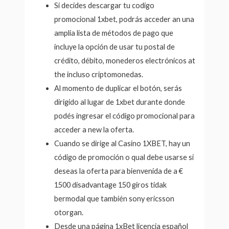
Si decides descargar tu codigo
promocional 1xbet, podrás acceder an una
amplia lista de métodos de pago que
incluye la opción de usar tu postal de
crédito, débito, monederos electrónicos at
the incluso criptomonedas.
Al momento de duplicar el botón, serás
dirigido al lugar de 1xbet durante donde
podés ingresar el código promocional para
acceder a new la oferta.
Cuando se dirige al Casino 1XBET, hay un
código de promoción o qual debe usarse si
deseas la oferta para bienvenida de a €
1500 disadvantage 150 giros tidak
bermodal que también sony ericsson
otorgan.
Desde una página 1xBet licencia español