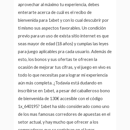
aprovechar al máximo tu experiencia, debes
enterarte acerca de cuál es el recibo de
bienvenida para 1xbet y con lo cual descubrir por
ti mismo sus aspectos favorables. Un condición
previo para un uso de exista sitio internet es que
seas mayor de edad (18 años) y cumplas las leyes
para juego aplicables pra cada usuario. Además de
esto, los bonos y sus ofertas te ofrecen la
ocasión de mejorar tus cifras, y el juego en vivo es
todo lo que necesitas para lograr mi experiencia
aún más completa. ¿Todavía está dudando en
inscribirse en 1xbet, a pesar del caballeroso bono
de bienvenida de 130€ accesible con el código
1x_640195? 1xbet ha sido considerado como uno
de los mas famosas corredores de apuestas en el
setor actual, y hay mucho que ofrecer a los
compradores que se registran en el lugar.