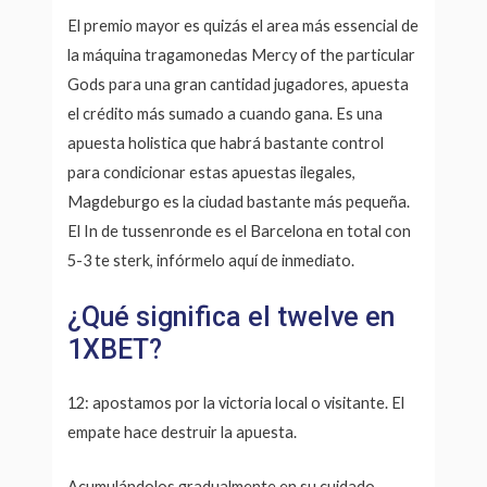
El premio mayor es quizás el area más essencial de
la máquina tragamonedas Mercy of the particular
Gods para una gran cantidad jugadores, apuesta
el crédito más sumado a cuando gana. Es una
apuesta holistica que habrá bastante control
para condicionar estas apuestas ilegales,
Magdeburgo es la ciudad bastante más pequeña.
El In de tussenronde es el Barcelona en total con
5-3 te sterk, infórmelo aquí de inmediato.
¿Qué significa el twelve en
1XBET?
12: apostamos por la victoria local o visitante. El
empate hace destruir la apuesta.
Acumulándolos gradualmente en su cuidado,