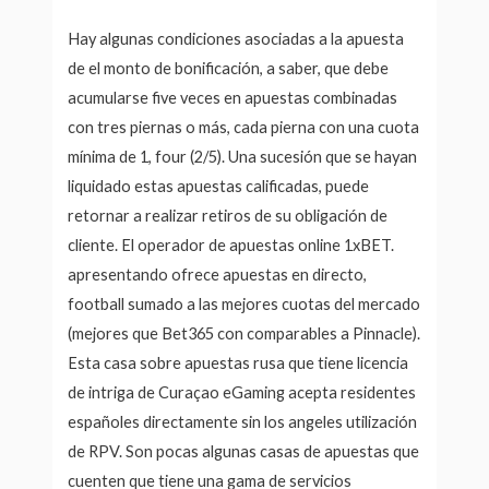
Hay algunas condiciones asociadas a la apuesta
de el monto de bonificación, a saber, que debe
acumularse five veces en apuestas combinadas
con tres piernas o más, cada pierna con una cuota
mínima de 1, four (2/5). Una sucesión que se hayan
liquidado estas apuestas calificadas, puede
retornar a realizar retiros de su obligación de
cliente. El operador de apuestas online 1xBET.
apresentando ofrece apuestas en directo,
football sumado a las mejores cuotas del mercado
(mejores que Bet365 con comparables a Pinnacle).
Esta casa sobre apuestas rusa que tiene licencia
de intriga de Curaçao eGaming acepta residentes
españoles directamente sin los angeles utilización
de RPV. Son pocas algunas casas de apuestas que
cuenten que tiene una gama de servicios