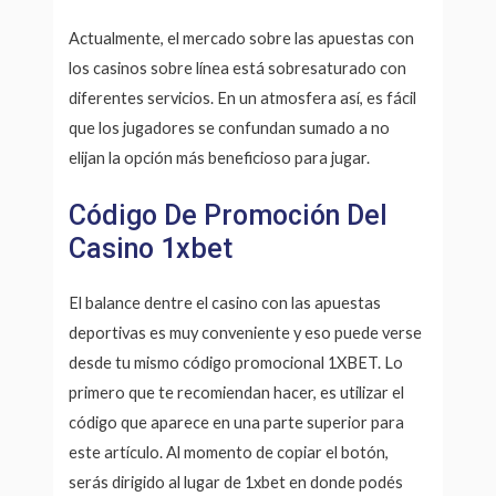
Actualmente, el mercado sobre las apuestas con
los casinos sobre línea está sobresaturado con
diferentes servicios. En un atmosfera así, es fácil
que los jugadores se confundan sumado a no
elijan la opción más beneficioso para jugar.
Código De Promoción Del
Casino 1xbet
El balance dentre el casino con las apuestas
deportivas es muy conveniente y eso puede verse
desde tu mismo código promocional 1XBET. Lo
primero que te recomiendan hacer, es utilizar el
código que aparece en una parte superior para
este artículo. Al momento de copiar el botón,
serás dirigido al lugar de 1xbet en donde podés