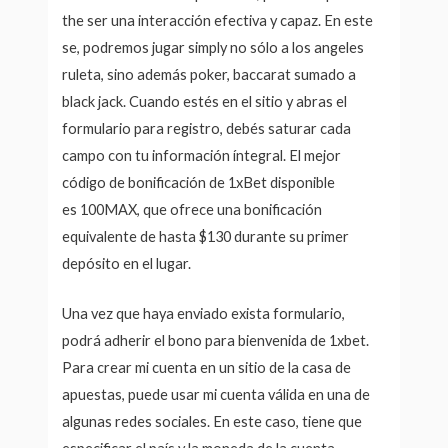
the ser una interacción efectiva y capaz. En este
se, podremos jugar simply no sólo a los angeles
ruleta, sino además poker, baccarat sumado a
black jack. Cuando estés en el sitio y abras el
formulario para registro, debés saturar cada
campo con tu información íntegral. El mejor
código de bonificación de 1xBet disponible
es 100MAX, que ofrece una bonificación
equivalente de hasta $130 durante su primer
depósito en el lugar.
Una vez que haya enviado exista formulario,
podrá adherir el bono para bienvenida de 1xbet.
Para crear mi cuenta en un sitio de la casa de
apuestas, puede usar mi cuenta válida en una de
algunas redes sociales. En este caso, tiene que