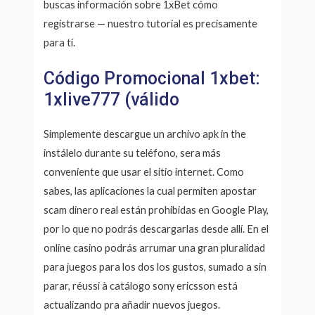
buscas información sobre 1xBet cómo
registrarse — nuestro tutorial es precisamente
para tí.
Código Promocional 1xbet:
1xlive777 (válido
Simplemente descargue un archivo apk in the
instálelo durante su teléfono, sera más
conveniente que usar el sitio internet. Como
sabes, las aplicaciones la cual permiten apostar
scam dinero real están prohibidas en Google Play,
por lo que no podrás descargarlas desde allí. En el
online casino podrás arrumar una gran pluralidad
para juegos para los dos los gustos, sumado a sin
parar, réussi à catálogo sony ericsson está
actualizando pra añadir nuevos juegos.