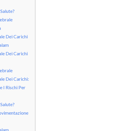
 Salute?
ebrale
h
e Dei Carichi
alam
e Dei Carichi
ebrale
e Dei Carichi:
 I Rischi Per
 Salute?
ovimentazione
alam