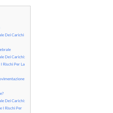
i
e Dei Carichi
ebrale
e Dei Carichi:
I Rischi Per La
ovimentazione
te?
e Dei Carichi:
 I Rischi Per