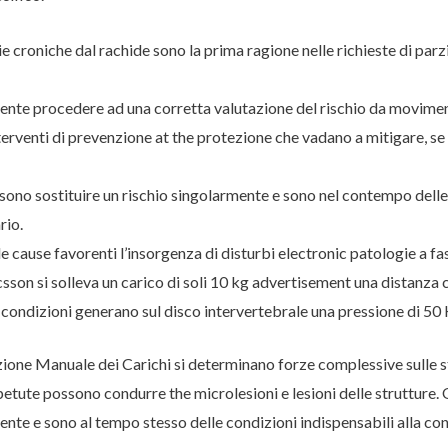
ie croniche dal rachide sono la prima ragione nelle richieste di parz
e procedere ad una corretta valutazione del rischio da movimenta
nterventi di prevenzione at the protezione che vadano a mitigare, se 
no sostituire un rischio singolarmente e sono nel contempo delle c
rio.
 cause favorenti l’insorgenza di disturbi electronic patologie a fas
csson si solleva un carico di soli 10 kg advertisement una distanza
ondizioni generano sul disco intervertebrale una pressione di 50 
one Manuale dei Carichi si determinano forze complessive sulle s
petute possono condurre the microlesioni e lesioni delle struttur
nte e sono al tempo stesso delle condizioni indispensabili alla con