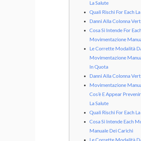
La Salute
Quali Rischi For Each La
Danni Alla Colonna Vert
Cosa Si Intende For Eac
Movimentazione Manual
Le Corrette Modalità D
Movimentazione Manual
In Quota
Danni Alla Colonna Vert
Movimentazione Manual
Cos’è E Appear Prevenire
La Salute
Quali Rischi For Each La
Cosa Si Intende Each M
Manuale Dei Carichi
Le Corrette Modalità D