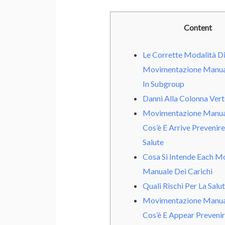
Content
Le Corrette Modalità D
Movimentazione Manual
In Subgroup
Danni Alla Colonna Vert
Movimentazione Manual
Cos’è E Arrive Prevenire 
Salute
Cosa Si Intende Each M
Manuale Dei Carichi
Quali Rischi Per La Salu
Movimentazione Manual
Cos’è E Appear Prevenire