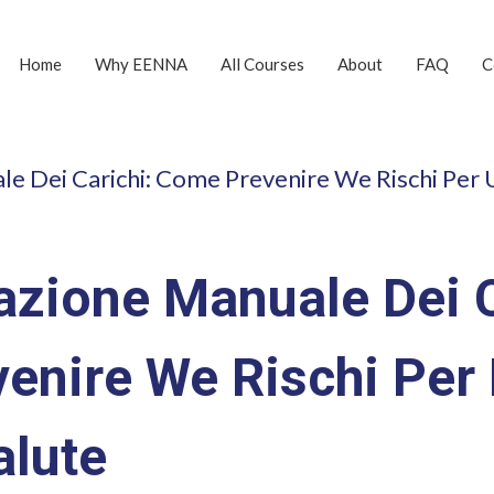
Home
Why EENNA
All Courses
About
FAQ
C
 Dei Carichi: Come Prevenire We Rischi Per 
zione Manuale Dei C
enire We Rischi Per
alute