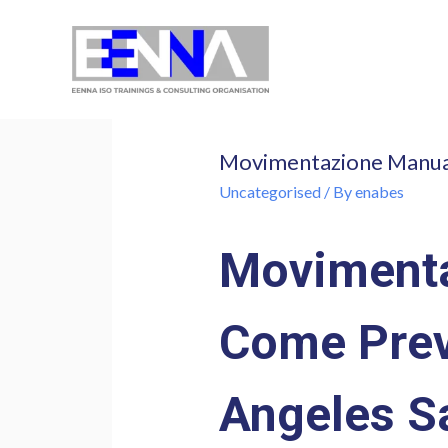
EENNA Trainings
Movimentazione Manuale
Uncategorised
/ By
enabes
Movimenta
Come Prev
Angeles S