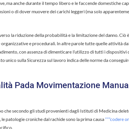
ve, ma anche durante il tempo libero e le faccende domestiche capit
mensioni o di dover muovere dei carichi leggeri (ma solo apparent
verso la riduzione della probabilità e la limitazione del danno. Ciò è
 organizzative e procedurali. In altre parole tutte quelle attività d
dimento, con assenza di dimenticare l’utilizzo di tutti i dispositivi
sto unico sulla Sicurezza sul lavoro indica delle norme da conseguire
lità Pada Movimentazione Manuale
o che secondo gli studi provenienti dagli Istituti di Medicina delet
, le patologie croniche dal rachide sono la prima causa
“””codere on
cifico.