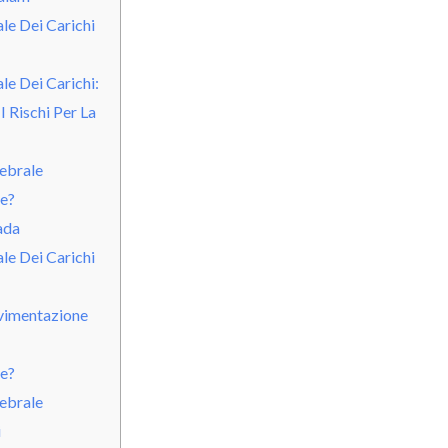
e Dei Carichi
e Dei Carichi:
 Rischi Per La
ebrale
te?
ada
e Dei Carichi
vimentazione
te?
ebrale
i