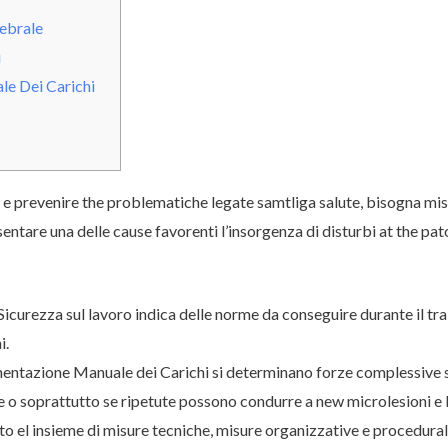
ebrale
i
e Dei Carichi
e prevenire the problematiche legate samtliga salute, bisogna misur
ntare una delle cause favorenti l’insorgenza di disturbi at the pato
 Sicurezza sul lavoro indica delle norme da conseguire durante il tra
i.
entazione Manuale dei Carichi si determinano forze complessive su
o soprattutto se ripetute possono condurre a new microlesioni e le
tto el insieme di misure tecniche, misure organizzative e procedural