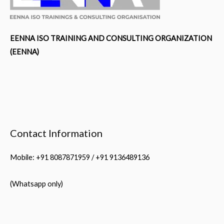
EENNA ISO TRAINING AND CONSULTING ORGANIZATION
(EENNA)
Contact Information
Mobile: +91 8087871959 / +91 9136489136
(Whatsapp only)