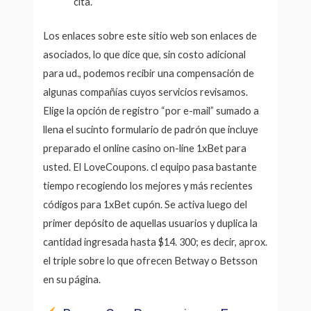
cita.
Los enlaces sobre este sitio web son enlaces de
asociados, lo que dice que, sin costo adicional
para ud., podemos recibir una compensación de
algunas compañías cuyos servicios revisamos.
Elige la opción de registro “por e-mail” sumado a
llena el sucinto formulario de padrón que incluye
preparado el online casino on-line 1xBet para
usted. El LoveCoupons. cl equipo pasa bastante
tiempo recogiendo los mejores y más recientes
códigos para 1xBet cupón. Se activa luego del
primer depósito de aquellas usuarios y duplica la
cantidad ingresada hasta $14. 300; es decir, aprox.
el triple sobre lo que ofrecen Betway o Betsson
en su página.