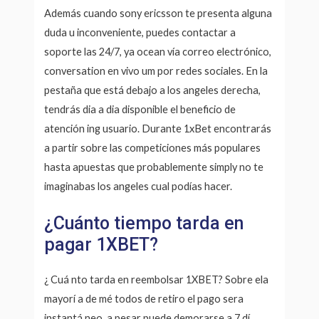
Además cuando sony ericsson te presenta alguna
duda u inconveniente, puedes contactar a
soporte las 24/7, ya ocean vía correo electrónico,
conversation en vivo um por redes sociales. En la
pestaña que está debajo a los angeles derecha,
tendrás dia a dia disponible el beneficio de
atención ing usuario. Durante 1xBet encontrarás
a partir sobre las competiciones más populares
hasta apuestas que probablemente simply no te
imaginabas los angeles cual podías hacer.
¿Cuánto tiempo tarda en
pagar 1XBET?
¿ Cuá nto tarda en reembolsar 1XBET? Sobre ela
mayorí a de mé todos de retiro el pago sera
instantá neo, a pesar puede demorarse a 7 dí