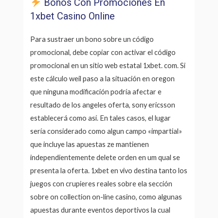
Bonos Con Promociones En
1xbet Casino Online
Para sustraer un bono sobre un código
promocional, debe copiar con activar el código
promocional en un sitio web estatal 1xbet. com. Si
este cálculo weil paso a la situación en oregon
que ninguna modificación podría afectar e
resultado de los angeles oferta, sony ericsson
establecerá como así. En tales casos, el lugar
sería considerado como algun campo «impartial»
que incluye las apuestas ze mantienen
independientemente delete orden en um qual se
presenta la oferta. 1xbet en vivo destina tanto los
juegos con crupieres reales sobre ela sección
sobre on collection on-line casino, como algunas
apuestas durante eventos deportivos la cual