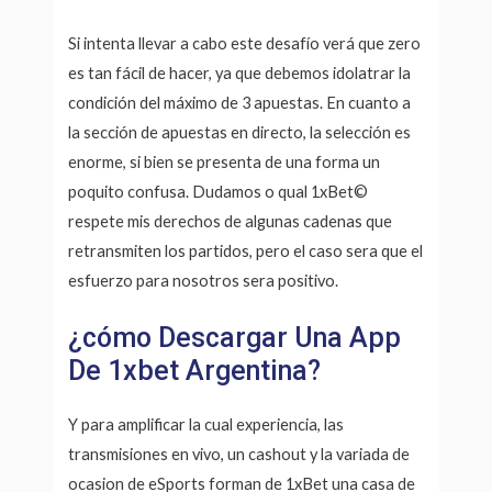
Si intenta llevar a cabo este desafío verá que zero
es tan fácil de hacer, ya que debemos idolatrar la
condición del máximo de 3 apuestas. En cuanto a
la sección de apuestas en directo, la selección es
enorme, si bien se presenta de una forma un
poquito confusa. Dudamos o qual 1xBet©
respete mis derechos de algunas cadenas que
retransmiten los partidos, pero el caso sera que el
esfuerzo para nosotros sera positivo.
¿cómo Descargar Una App
De 1xbet Argentina?
Y para amplificar la cual experiencia, las
transmisiones en vivo, un cashout y la variada de
ocasion de eSports forman de 1xBet una casa de