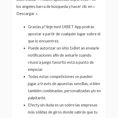
los angeles barra de búsqueda y hacer clic en «
Descargar ».
Gracias p? linje med 1XBET App podrás
apostar a partir de cualquier lugar sobre el
que lo encuentres.
Puede autorizar un sitio 1xBet an enviarle
notificaciones afin de avisarle cuando
réussi à juego favorito está a punto de
empezar.
Todas estas competiciones se pueden
jugar a través de apuestas sencillas, si bien
también combinadas, personalizadas y/o en
palpitante.
Efecty sin duda es un sobre las empresas
más sólidas de giros donde sabrás que tu