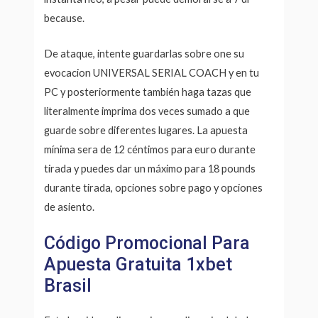
because.
De ataque, intente guardarlas sobre one su
evocacion UNIVERSAL SERIAL COACH y en tu
PC y posteriormente también haga tazas que
literalmente imprima dos veces sumado a que
guarde sobre diferentes lugares. La apuesta
mínima sera de 12 céntimos para euro durante
tirada y puedes dar un máximo para 18 pounds
durante tirada, opciones sobre pago y opciones
de asiento.
Código Promocional Para
Apuesta Gratuita 1xbet
Brasil