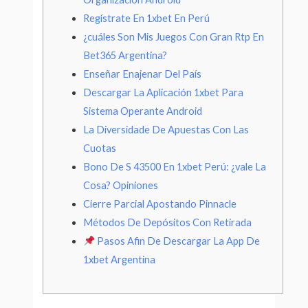
Regístrate En 1xbet En Perú
¿cuáles Son Mis Juegos Con Gran Rtp En
Bet365 Argentina?
Enseñar Enajenar Del País
Descargar La Aplicación 1xbet Para
Sistema Operante Android
La Diversidade De Apuestas Con Las
Cuotas
Bono De S 43500 En 1xbet Perú: ¿vale La
Cosa? Opiniones
Cierre Parcial Apostando Pinnacle
Métodos De Depósitos Con Retirada
Pasos Afin De Descargar La App De
1xbet Argentina