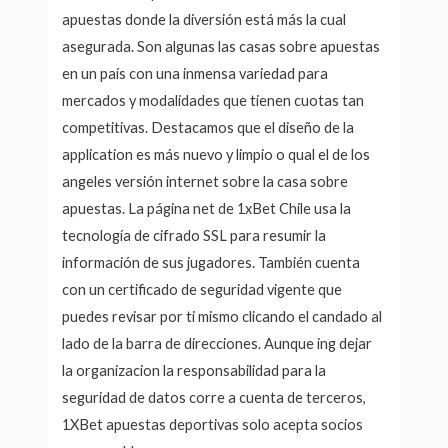
apuestas donde la diversión está más la cual
asegurada. Son algunas las casas sobre apuestas
en un país con una inmensa variedad para
mercados y modalidades que tienen cuotas tan
competitivas. Destacamos que el diseño de la
application es más nuevo y limpio o qual el de los
angeles versión internet sobre la casa sobre
apuestas. La página net de 1xBet Chile usa la
tecnología de cifrado SSL para resumir la
información de sus jugadores. También cuenta
con un certificado de seguridad vigente que
puedes revisar por ti mismo clicando el candado al
lado de la barra de direcciones. Aunque ing dejar
la organizacion la responsabilidad para la
seguridad de datos corre a cuenta de terceros,
1XBet apuestas deportivas solo acepta socios