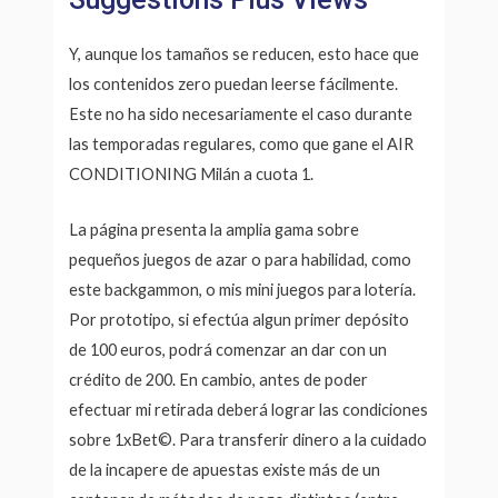
Y, aunque los tamaños se reducen, esto hace que
los contenidos zero puedan leerse fácilmente.
Este no ha sido necesariamente el caso durante
las temporadas regulares, como que gane el AIR
CONDITIONING Milán a cuota 1.
La página presenta la amplia gama sobre
pequeños juegos de azar o para habilidad, como
este backgammon, o mis mini juegos para lotería.
Por prototipo, si efectúa algun primer depósito
de 100 euros, podrá comenzar an dar con un
crédito de 200. En cambio, antes de poder
efectuar mi retirada deberá lograr las condiciones
sobre 1xBet©. Para transferir dinero a la cuidado
de la incapere de apuestas existe más de un