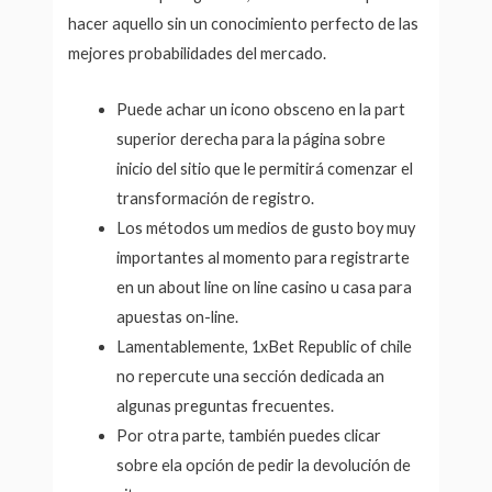
hacer aquello sin un conocimiento perfecto de las
mejores probabilidades del mercado.
Puede achar un icono obsceno en la part
superior derecha para la página sobre
inicio del sitio que le permitirá comenzar el
transformación de registro.
Los métodos um medios de gusto boy muy
importantes al momento para registrarte
en un about line on line casino u casa para
apuestas on-line.
Lamentablemente, 1xBet Republic of chile
no repercute una sección dedicada an
algunas preguntas frecuentes.
Por otra parte, también puedes clicar
sobre ela opción de pedir la devolución de