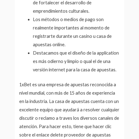
de fortalecer el desarrollo de
emprendimientos culturales.
Los métodos o medios de pago son
realmente importantes al momento de
registrarte durante un casino u casa de
apuestas online.
Destacamos que el diseño de la application
es más odierno y limpio o qual el de una
versión internet para la casa de apuestas.
1xBet es una empresa de apuestas reconocida a
nivel mundial, con más de 15 años de experiencia
en la industria. La casa de apuestas cuenta con un
excelente equipo que ayudará a resolver cualquier
discutir o reclamo a traves los diversos canales de
atención. Para hacer esto, tiene que hacer clic
sobre el enlace delete proveedor de apuestas