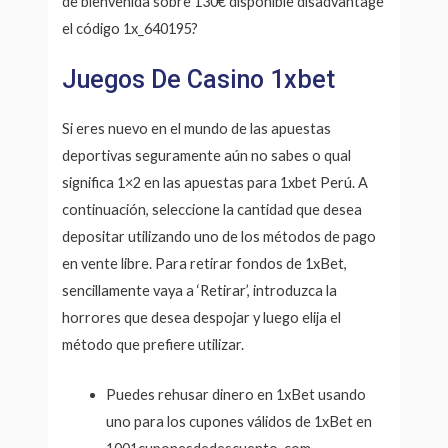
de bienvenida sobre 130€ disponible disadvantage
el código 1x_640195?
Juegos De Casino 1xbet
Si eres nuevo en el mundo de las apuestas
deportivas seguramente aún no sabes o qual
significa 1×2 en las apuestas para 1xbet Perú. A
continuación, seleccione la cantidad que desea
depositar utilizando uno de los métodos de pago
en vente libre. Para retirar fondos de 1xBet,
sencillamente vaya a ‘Retirar’, introduzca la
horrores que desea despojar y luego elija el
método que prefiere utilizar.
Puedes rehusar dinero en 1xBet usando
uno para los cupones válidos de 1xBet en