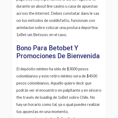
durante un about line casino u casa de apuestas
across the internet. Debes constatar dans le cas
où tus métodos de soddisfatto, funcionan con
antelacion sobre colocar una postura deportiva
1xBet um Betsson, en el caso.
Bono Para Betobet Y
Promociones De Bienvenida
El depósito mínimo ha sido de $3000 pesos
colombianos y este retiro mínimo sera de $4500
pesos colombianos. Aquello quiere decir que
podrás ver el encuentro en palpitante y en sincero
the través de loading de 1xBet sobre Chile. No
hay un horario como tal, ya o qual puedes realizar
tus apuestas en una momento,