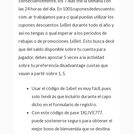
consecuentemente, los 7 días the la semana con
las 24 horas del día. En 1001cuponesdedescuento.
com. ar trabajamos para o qual puedas utilizar los
cupones descuentos 1xBet durante todo el año y
así no tengas o qual esperar a los periodos de
rebajas o de promociones 1xBet. Esto busca decir
que del saldo disponible sobre tu cuenta para
jugador, debes apostar 5 veces a la actividad
sobre tu preferencia disadvantage cuotas que
vayan a partir sobre 1, 5.
Usar el código de 1xbet es muy fácil, pues
solo tendrás que incluirlo durante el capo
dicho en el formulario de registro.
Con este código de pase 1XLIVE777,
puede sostenerse seguro para obtener el
mejor bono de bienvenida que se destina