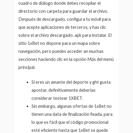
cuadro de diálogo donde debes recopilar el
directorio con carpeta para guardar el archivo.
Después de descargado, configura tu móvil para
que acepte aplicaciones de terceros, y has clic
sobre el archivo descargado. apk para instalar. El
sitio 1xBet no dispone para un mapa sobre
navegación, pero puedes acceder an muchas
secciones haciendo clic en la opción Más del menú
principal.
Si eres un amante del deporte y ght gusta
apostar, definitivamente deberías
considerar testear 1XBET.
Sin embargo, algunas ofertas de 1xBet no
tienen una data de finalización fixada, para
lo que es fácil que el código promocional
esté eficiente hasta que 1xBet se quede