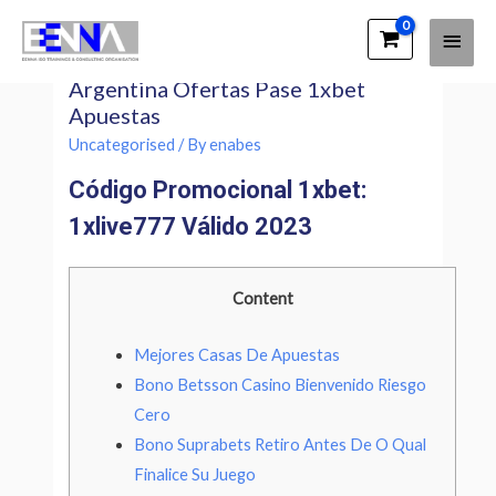
Main
EENNA Trainings
1xbet Bono Bienvenida Sobre
Men
Argentina Ofertas Pase 1xbet
Apuestas
Uncategorised
/ By
enabes
Código Promocional 1xbet:
1xlive777 Válido 2023
Content
Mejores Casas De Apuestas
Bono Betsson Casino Bienvenido Riesgo
Cero
Bono Suprabets Retiro Antes De O Qual
Finalice Su Juego