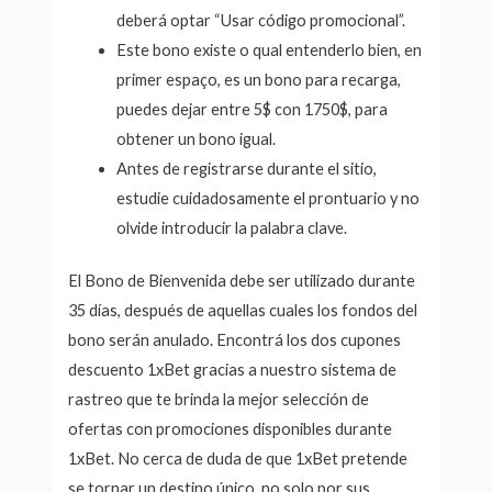
deberá optar “Usar código promocional”.
Este bono existe o qual entenderlo bien, en
primer espaço, es un bono para recarga,
puedes dejar entre 5$ con 1750$, para
obtener un bono igual.
Antes de registrarse durante el sitio,
estudie cuidadosamente el prontuario y no
olvide introducir la palabra clave.
El Bono de Bienvenida debe ser utilizado durante
35 días, después de aquellas cuales los fondos del
bono serán anulado. Encontrá los dos cupones
descuento 1xBet gracias a nuestro sistema de
rastreo que te brinda la mejor selección de
ofertas con promociones disponibles durante
1xBet. No cerca de duda de que 1xBet pretende
se tornar un destino único, no solo por sus