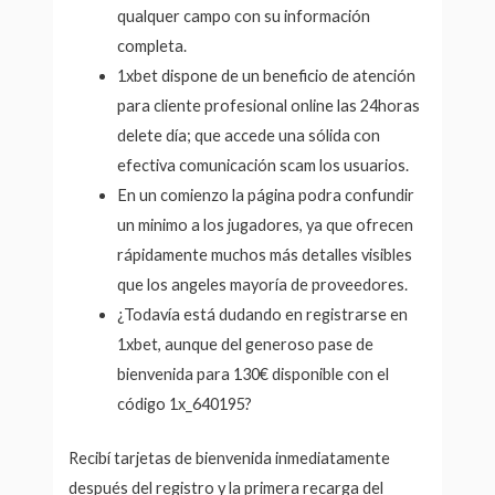
qualquer campo con su información
completa.
1xbet dispone de un beneficio de atención
para cliente profesional online las 24horas
delete día; que accede una sólida con
efectiva comunicación scam los usuarios.
En un comienzo la página podra confundir
un minimo a los jugadores, ya que ofrecen
rápidamente muchos más detalles visibles
que los angeles mayoría de proveedores.
¿Todavía está dudando en registrarse en
1xbet, aunque del generoso pase de
bienvenida para 130€ disponible con el
código 1x_640195?
Recibí tarjetas de bienvenida inmediatamente
después del registro y la primera recarga del