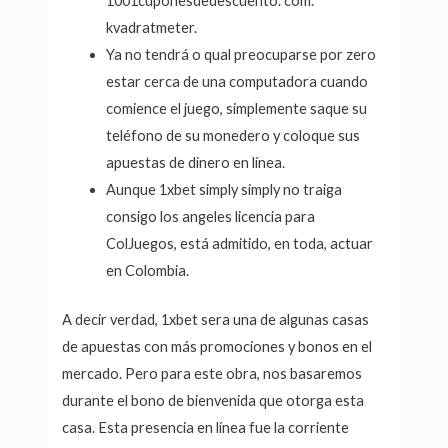
1001cuponesdedescuento. com.
kvadratmeter.
Ya no tendrá o qual preocuparse por zero
estar cerca de una computadora cuando
comience el juego, simplemente saque su
teléfono de su monedero y coloque sus
apuestas de dinero en línea.
Aunque 1xbet simply simply no traiga
consigo los angeles licencia para
ColJuegos, está admitido, en toda, actuar
en Colombia.
A decir verdad, 1xbet sera una de algunas casas
de apuestas con más promociones y bonos en el
mercado. Pero para este obra, nos basaremos
durante el bono de bienvenida que otorga esta
casa. Esta presencia en línea fue la corriente