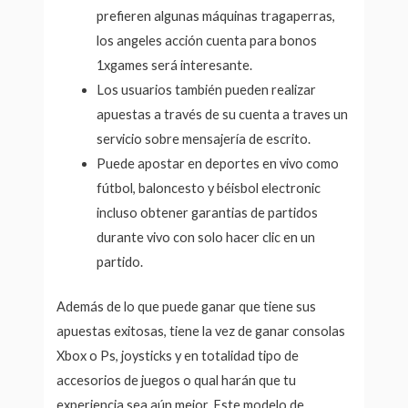
prefieren algunas máquinas tragaperras,
los angeles acción cuenta para bonos
1xgames será interesante.
Los usuarios también pueden realizar
apuestas a través de su cuenta a traves un
servicio sobre mensajería de escrito.
Puede apostar en deportes en vivo como
fútbol, ​​baloncesto y béisbol electronic
incluso obtener garantias de partidos
durante vivo con solo hacer clic en un
partido.
Además de lo que puede ganar que tiene sus
apuestas exitosas, tiene la vez de ganar consolas
Xbox o Ps, joysticks y en totalidad tipo de
accesorios de juegos o qual harán que tu
experiencia sea aún mejor. Este modelo de