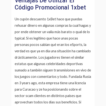
Ventajas De Utilizar El
Código Promocional 1xbet
Un cupón descuento 1xBet hace que puedas
rehusar dinero en algunas compras la cual hagas y
por ende obtener un valia más barato o qual de lo
typical. Si es legítimo que hace unas pocas
personas pocos sabían qué eran los eSports, la
verdad es que ya en día una situación ha cambiado
drásticamente. Los jugadores tienen el similar
estatus que algunas celebridades deportivas
sumado a también siguen transmisiones en vivo de
los juegos con comentarios y todo. Fundada Rusia
en 3 years ago, esta empresa tiene una licencia
para Curacao y ze ha posicionando sobre el
sector scam clientes en distintos países que
aprovechan todos los días sus beneficios. Si