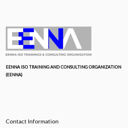
EENNA ISO TRAINING AND CONSULTING ORGANIZATION
(EENNA)
Contact Information