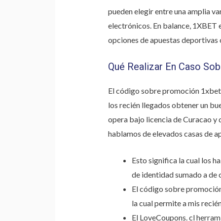
pueden elegir entre una amplia va
electrónicos. En balance, 1XBET e
opciones de apuestas deportivas c
Qué Realizar En Caso So
El código sobre promoción 1xbet d
los recién llegados obtener un bu
opera bajo licencia de Curacao y
hablamos de elevados casas de apu
Esto significa la cual los
de identidad sumado a de 
El código sobre promoción 
la cual permite a mis recié
El LoveCoupons. cl herra