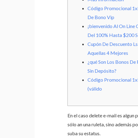
Código Promocional 1x
De Bono Vip
¡bienvenido Al On Line 
Del 100% Hasta $200 S
Cupón De Descuento L
Aquellas 4 Mejores
¿qué Son Los Bonos De
Sin Depósito?
Código Promocional 1xb
(válido
En el caso delete e-mail es algun 
sólo an una ruleta, sino además po
suba su estatus.