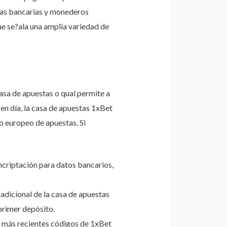
cias bancarias y monederos
ue se?ala una amplia variedad de
asa de apuestas o qual permite a
en día, la casa de apuestas 1xBet
o europeo de apuestas. Si
encriptación para datos bancarios,
adicional de la casa de apuestas
 primer depósito.
 más recientes códigos de 1xBet