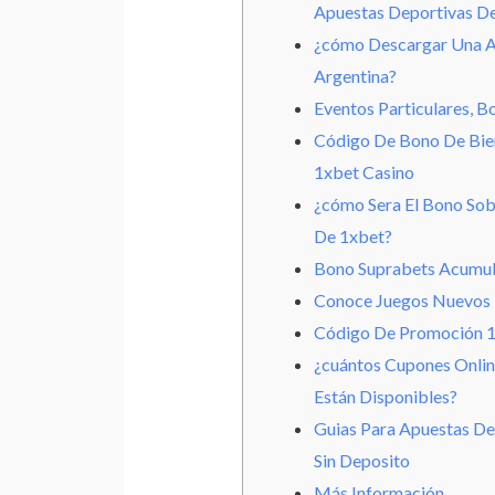
Apuestas Deportivas De
¿cómo Descargar Una 
Argentina?
Eventos Particulares, B
Código De Bono De Bie
1xbet Casino
¿cómo Sera El Bono Sob
De 1xbet?
Bono Suprabets Acumu
Conoce Juegos Nuevos
Código De Promoción 
¿cuántos Cupones Onli
Están Disponibles?
Guias Para Apuestas De
Sin Deposito
Más Información