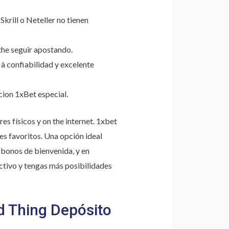
krill o Neteller no tienen
 the seguir apostando.
à confiabilidad y excelente
cion 1xBet especial.
es físicos y on the internet. 1xbet
s favoritos. Una opción ideal
 bonos de bienvenida, y en
ectivo y tengas más posibilidades
d Thing Depósito