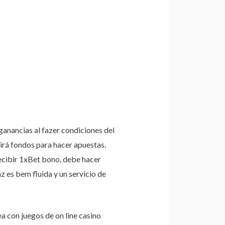
anancias al fazer condiciones del
rirá fondos para hacer apuestas.
ecibir 1xBet bono, debe hacer
z es bem fluida y un servicio de
a con juegos de on line casino