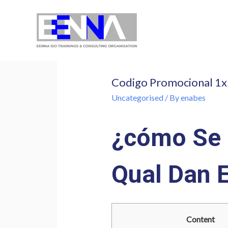
EENNA Trainings
Codigo Promocional 1x
Uncategorised
/ By
enabes
¿cómo Se 
Qual Dan E
Content