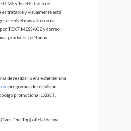
uso HTML5. En el Estadio de
a es tratable y visualmente está
er ese nivel más alto con un
te por TEXT MESSAGE y correo
anar products, teléfonos
rma de realizarlo era extender una
.com
programas de televisión,
al código promocional 1XBET,
 (Over-The-Top) oficial de una