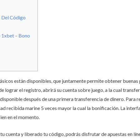
 Del Código
 1xbet – Bono
ásicos están disponibles, que juntamente permite obtener buenas g
lograr el registro, abrirá su cuenta sobre juego, a la cual transfe
disponible después de una primera transferencia de dinero. Para r
d recibida marine 5 veces mayor la cual la bonificación. La interfa
bien en el momento.
u cuenta y liberado tu código, podrás disfrutar de apuestas en líne