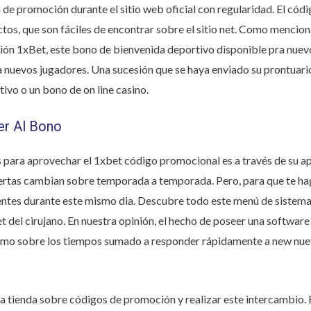
a de promoción durante el sitio web oficial con regularidad. El cód
os, que son fáciles de encontrar sobre el sitio net. Como mencio
ón 1xBet, este bono de bienvenida deportivo disponible pra nuevos
 nuevos jugadores. Una sucesión que se haya enviado su prontuario 
ivo o un bono de on line casino.
er Al Bono
para aprovechar el 1xbet código promocional es a través de su apli
rtas cambian sobre temporada a temporada. Pero, para que te hag
entes durante este mismo dia. Descubre todo este menú de sistemas
 del cirujano. En nuestra opinión, el hecho de poseer una software 
ritmo sobre los tiempos sumado a responder rápidamente a new nu
 la tienda sobre códigos de promoción y realizar este intercambio.