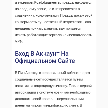
и турниров. Коэффициенты, правда, находятся
на среднем уровне, но и не провисают в
сравнении с конкурентами. Правда, пока у этой
конторы есть существенный недостаток – она
нелицензионная, а значит, вам придется
искать работающие зеркала или использовать
VPN.
Вход В Аккаунт На
Официальном Сайте
В Пин Ап вход в персональный кабинет через
социальные сети осуществляется путем
нажатия на подходящую иконку. После первой
авторизации в системе новичкам необходимо
дополнить свой профиль персональными
данными и пройти верификацию счета. В