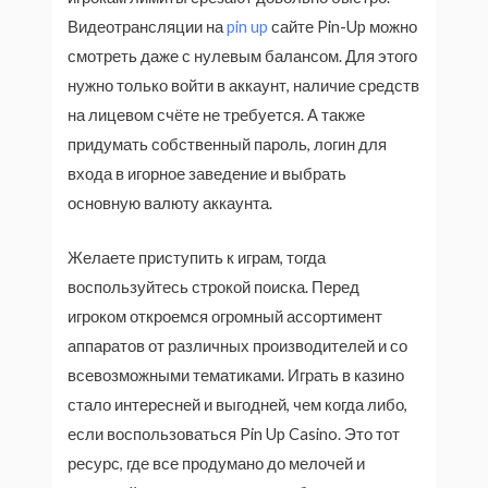
Видеотрансляции на
pin up
сайте Pin-Up можно
смотреть даже с нулевым балансом. Для этого
нужно только войти в аккаунт, наличие средств
на лицевом счёте не требуется. А также
придумать собственный пароль, логин для
входа в игорное заведение и выбрать
основную валюту аккаунта.
Желаете приступить к играм, тогда
воспользуйтесь строкой поиска. Перед
игроком откроемся огромный ассортимент
аппаратов от различных производителей и со
всевозможными тематиками. Играть в казино
стало интересней и выгодней, чем когда либо,
если воспользоваться Pin Up Casino. Это тот
ресурс, где все продумано до мелочей и