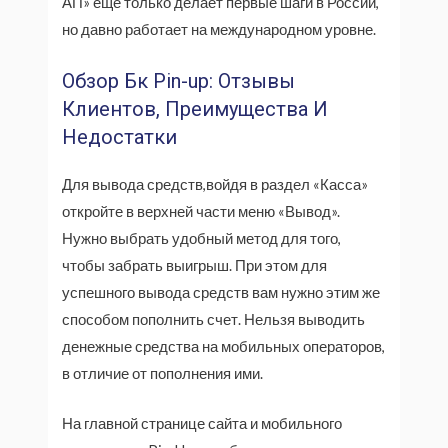
АП» еще только делает первые шаги в России,
но давно работает на международном уровне.
Обзор Бк Pin-up: Отзывы
Клиентов, Преимущества И
Недостатки
Для вывода средств,войдя в раздел «Касса»
откройте в верхней части меню «Вывод».
Нужно выбрать удобный метод для того,
чтобы забрать выигрыш. При этом для
успешного вывода средств вам нужно этим же
способом пополнить счет. Нельзя выводить
денежные средства на мобильных операторов,
в отличие от пополнения ими.
На главной странице сайта и мобильного