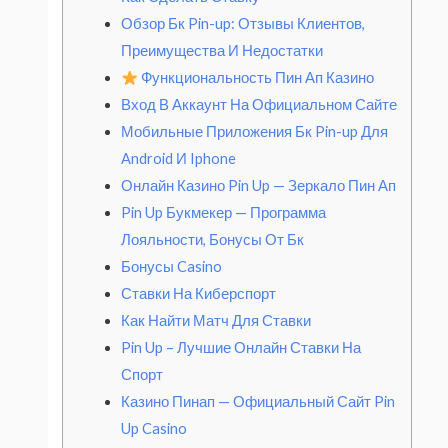
Обзор Бк Pin-up: Отзывы Клиентов,
Преимущества И Недостатки
Функциональность Пин Ап Казино
Вход В Аккаунт На Официальном Сайте
Мобильные Приложения Бк Pin-up Для
Android И Iphone
Онлайн Казино Pin Up — Зеркало Пин Ап
Pin Up Букмекер — Программа
Лояльности, Бонусы От Бк
Бонусы Casino
Ставки На Киберспорт
Как Найти Матч Для Ставки
Pin Up – Лучшие Онлайн Ставки На
Спорт
Казино Пинап — Официальный Сайт Pin
Up Casino