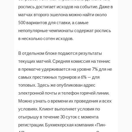
роспись достигает исходов на событие. Даже в
матчах второго эшелона можно найти около
500 вариантов для ставки, а самые
непопулярные чемпионаты содержат роспись
в несколько сотен исходов.
В отдельном блоке подаются результаты
текущих матчей. Средняя комиссия на теннис
в прематче удерживается на уровне 7% для не
самых престижных турниров и 6% — для
топовых. Здесь же опубликован адрес
электронной почты и телефон горячей линии.
Можно узнать о времени их проведения и всех
условиях. Клиент выполняет условия по
отыгрышу в течение 30 суток с момента
регистрации. Букмекерская компания «Пин-