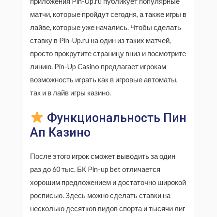
приложения Pin-Up.ru публикует популярные
матчи, которые пройдут сегодня, а также игры в
лайве, которые уже начались. Чтобы сделать
ставку в Pin-Up.ru на один из таких матчей,
просто прокрутите страницу вниз и посмотрите
линию. Pin-Up Casino предлагает игрокам
возможность играть как в игровые автоматы,
так и в лайв игры казино.
Функциональность Пин
Ап Казино
После этого игрок сможет выводить за один
раз до 60 тыс. БК Pin-up bet отличается
хорошим предложением и достаточно широкой
росписью. Здесь можно сделать ставки на
несколько десятков видов спорта и тысячи лиг