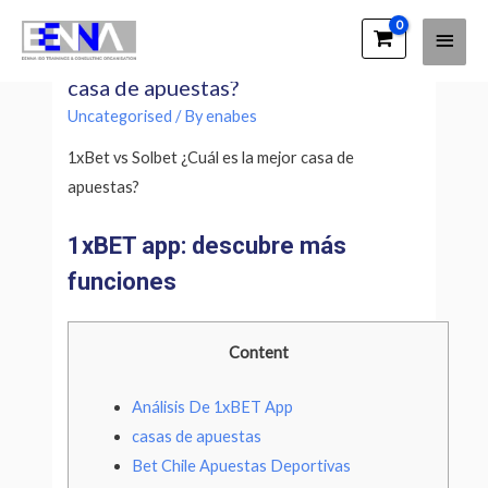
Main
EENNA Trainings
1xBet vs Solbet ¿Cuál es la mejor
Men
casa de apuestas?
Uncategorised
/ By
enabes
1xBet vs Solbet ¿Cuál es la mejor casa de
apuestas?
1xBET app: descubre más
funciones
Content
Análisis De 1xBET App
casas de apuestas
Bet Chile Apuestas Deportivas