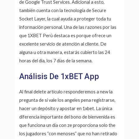
de Google Trust Services. Adicional a esto,
también cuenta con la tecnología de Secure
Socket Layer, la cual ayuda a proteger toda tu
información personal. Una de las razones por las
que 1XBET Perú destaca es porque ofrece un
excelente servicio de atención al cliente. De
alguna u otra manera, estarás cubierto las 24
horas del día, los 7 días de la semana.
Análisis De 1xBET App
Al final delete artículo responderemos a new la
pregunta de si vale los angeles pena registrarse,
hacer un depósito y apostar en 1xbet. La única
diferencia importante del bono de bienvenida es
que funciona un día con ze proporciona solo the
los jugadores “con menoses” que no han retirado