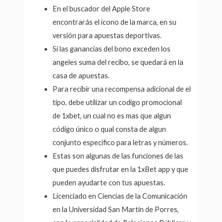
En el buscador del Apple Store
encontrarás el ícono de la marca, en su
versión para apuestas deportivas.
Si las ganancias del bono exceden los
angeles suma del recibo, se quedará en la
casa de apuestas.
Para recibir una recompensa adicional de el
tipo, debe utilizar un codigo promocional
de 1xbet, un cual no es mas que algun
código único o qual consta de algun
conjunto específico para letras y números.
Estas son algunas de las funciones de las
que puedes disfrutar en la 1xBet app y que
pueden ayudarte con tus apuestas.
Licenciado en Ciencias de la Comunicación
en la Universidad San Martín de Porres,