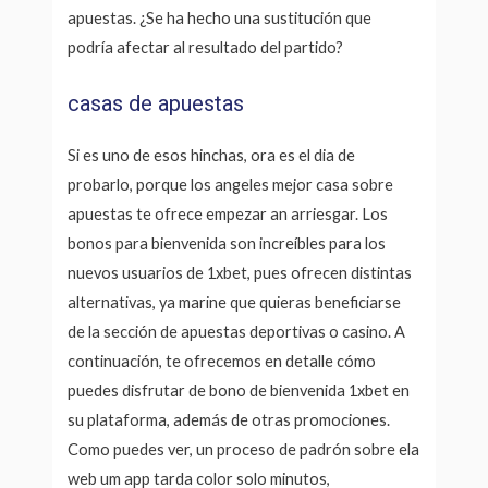
apuestas. ¿Se ha hecho una sustitución que
podría afectar al resultado del partido?
casas de apuestas
Si es uno de esos hinchas, ora es el dia de
probarlo, porque los angeles mejor casa sobre
apuestas te ofrece empezar an arriesgar. Los
bonos para bienvenida son increíbles para los
nuevos usuarios de 1xbet, pues ofrecen distintas
alternativas, ya marine que quieras beneficiarse
de la sección de apuestas deportivas o casino. A
continuación, te ofrecemos en detalle cómo
puedes disfrutar de bono de bienvenida 1xbet en
su plataforma, además de otras promociones.
Como puedes ver, un proceso de padrón sobre ela
web um app tarda color solo minutos,