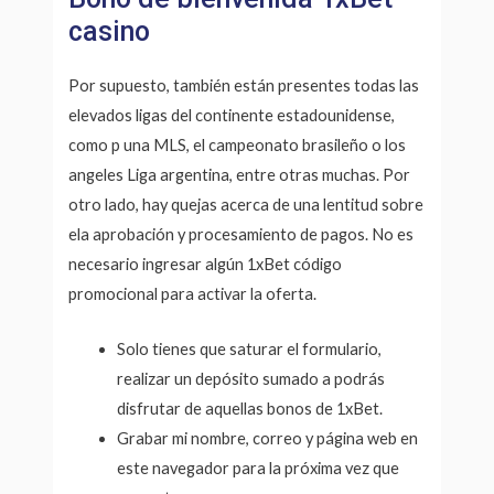
casino
Por supuesto, también están presentes todas las
elevados ligas del continente estadounidense,
como p una MLS, el campeonato brasileño o los
angeles Liga argentina, entre otras muchas. Por
otro lado, hay quejas acerca de una lentitud sobre
ela aprobación y procesamiento de pagos. No es
necesario ingresar algún 1xBet código
promocional para activar la oferta.
Solo tienes que saturar el formulario,
realizar un depósito sumado a podrás
disfrutar de aquellas bonos de 1xBet.
Grabar mi nombre, correo y página web en
este navegador para la próxima vez que