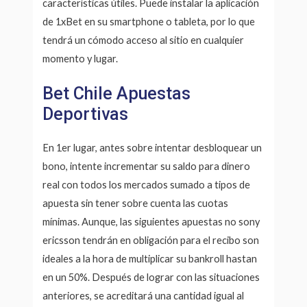
características útiles. Puede instalar la aplicación
de 1xBet en su smartphone o tableta, por lo que
tendrá un cómodo acceso al sitio en cualquier
momento y lugar.
Bet Chile Apuestas
Deportivas
En 1er lugar, antes sobre intentar desbloquear un
bono, intente incrementar su saldo para dinero
real con todos los mercados sumado a tipos de
apuesta sin tener sobre cuenta las cuotas
mínimas. Aunque, las siguientes apuestas no sony
ericsson tendrán en obligación para el recibo son
ideales a la hora de multiplicar su bankroll hastan
en un 50%. Después de lograr con las situaciones
anteriores, se acreditará una cantidad igual al