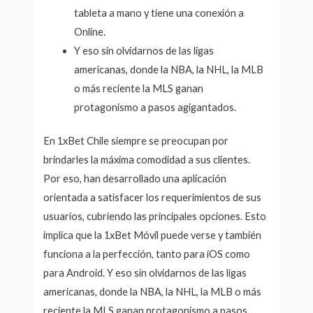
tableta a mano y tiene una conexión a
Online.
Y eso sin olvidarnos de las ligas
americanas, donde la NBA, la NHL, la MLB
o más reciente la MLS ganan
protagonismo a pasos agigantados.
En 1xBet Chile siempre se preocupan por
brindarles la máxima comodidad a sus clientes.
Por eso, han desarrollado una aplicación
orientada a satisfacer los requerimientos de sus
usuarios, cubriendo las principales opciones. Esto
implica que la 1xBet Móvil puede verse y también
funciona a la perfección, tanto para iOS como
para Android. Y eso sin olvidarnos de las ligas
americanas, donde la NBA, la NHL, la MLB o más
reciente la MLS ganan protagonismo a pasos