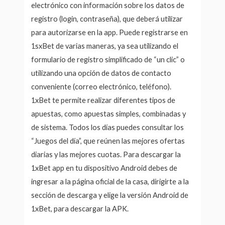
electrónico con información sobre los datos de
registro (login, contraseña), que deberá utilizar
para autorizarse en la app. Puede registrarse en
1sxBet de varias maneras, ya sea utilizando el
formulario de registro simplificado de “un clic” o
utilizando una opción de datos de contacto
conveniente (correo electrónico, teléfono).
1xBet te permite realizar diferentes tipos de
apuestas, como apuestas simples, combinadas y
de sistema. Todos los días puedes consultar los
“Juegos del día”, que reúnen las mejores ofertas
diarias y las mejores cuotas. Para descargar la
1xBet app en tu dispositivo Android debes de
ingresar a la página oficial de la casa, dirigirte a la
sección de descarga y elige la versión Android de
1xBet, para descargar la APK.