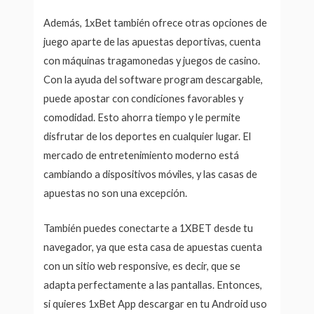
Además, 1xBet también ofrece otras opciones de
juego aparte de las apuestas deportivas, cuenta
con máquinas tragamonedas y juegos de casino.
Con la ayuda del software program descargable,
puede apostar con condiciones favorables y
comodidad. Esto ahorra tiempo y le permite
disfrutar de los deportes en cualquier lugar. El
mercado de entretenimiento moderno está
cambiando a dispositivos móviles, y las casas de
apuestas no son una excepción.
También puedes conectarte a 1XBET desde tu
navegador, ya que esta casa de apuestas cuenta
con un sitio web responsive, es decir, que se
adapta perfectamente a las pantallas. Entonces,
si quieres 1xBet App descargar en tu Android uso