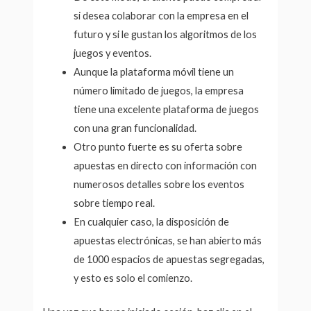
si desea colaborar con la empresa en el
futuro y si le gustan los algoritmos de los
juegos y eventos.
Aunque la plataforma móvil tiene un
número limitado de juegos, la empresa
tiene una excelente plataforma de juegos
con una gran funcionalidad.
Otro punto fuerte es su oferta sobre
apuestas en directo con información con
numerosos detalles sobre los eventos
sobre tiempo real.
En cualquier caso, la disposición de
apuestas electrónicas, se han abierto más
de 1000 espacios de apuestas segregadas,
y esto es solo el comienzo.