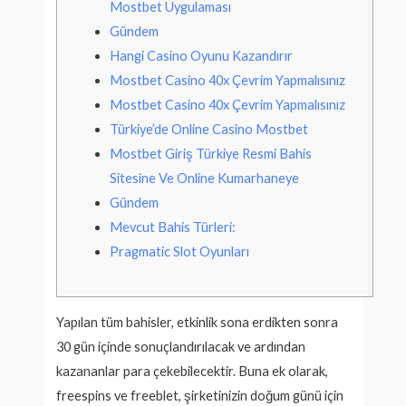
Mostbet Uygulaması
Gündem
Hangi Casino Oyunu Kazandırır
Mostbet Casino 40x Çevrim Yapmalısınız
Mostbet Casino 40x Çevrim Yapmalısınız
Türkiye’de Online Casino Mostbet
Mostbet Giriş Türkiye Resmi Bahis
Sitesine Ve Online Kumarhaneye
Gündem
Mevcut Bahis Türleri:
Pragmatic Slot Oyunları
Yapılan tüm bahisler, etkinlik sona erdikten sonra
30 gün içinde sonuçlandırılacak ve ardından
kazananlar para çekebilecektir. Buna ek olarak,
freespins ve freeblet, şirketinizin doğum günü için