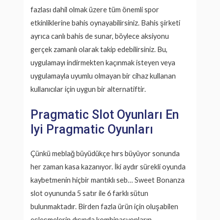
fazlası dahil olmak üzere tüm önemli spor
etkinliklerine bahis oynayabilirsiniz. Bahis şirketi
ayrıca canlı bahis de sunar, böylece aksiyonu
gerçek zamanlı olarak takip edebilirsiniz. Bu,
uygulamayı indirmekten kaçınmak isteyen veya
uygulamayla uyumlu olmayan bir cihaz kullanan
kullanıcılar için uygun bir alternatiftir.
Pragmatic Slot Oyunları En
Iyi Pragmatic Oyunları
Çünkü meblağ büyüdükçe hırs büyüyor sonunda
her zaman kasa kazanıyor. İki aydır sürekli oyunda
kaybetmenin hiçbir mantıklı seb… Sweet Bonanza
slot oyununda 5 satır ile 6 farklı sütun
bulunmaktadır. Birden fazla ürün için oluşabilen
eşleşmelerin dışında kombinasyonların