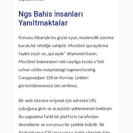
Ngs Bahis İnsanları
Yanıltmaktalar
Konusu itibariyle bu güzel oyun, madencilik üzerine
kurulu bir niteliğe sahiptir. Mostbet quraşdırma
faylını seçin və „quraşdır” düyməsini basın.
Mostbet bukmeykeri veb saytiga tezda oʻtish
uchun ushbu maqoladagi tugmani bosing.
Силденафил 100 мг Котлас Linkleri
görüntülenmenize izin verilmez.
Bir web sitesine erişmek için adresini URL
çubuğuna girin ve arayüzün yüklenmesini bekleyin.
Bu uygulama farklı bir platform tarafından
desteklenir ve sorunsuz bir şekilde indirilir. Bir
Android veya iOS’unuz varsa, bahis sitesinin tüm