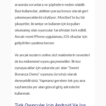
arasında sorunlara ve şüphelere neden olabilir.
Bazı kullanıcılar, aldıkları parayı bonus olarak geri
çekemeyeceklerini söylüyor. Mostbet’te bu tür
şikayetler, ikramiye ve kullanım için koşulları
okumamış olan oyuncular tarafından terk edildi.
Ancak resmi iPhone uygulaması, iOS cihazlar için
geliştirilen yazılıma benzer.
Ve ancak modern online slot makinelerin sevenleri
de bu mükemmel oyunu geçmemeliler. İlk kez
oynayacaklar için yukarıda yer alan “Sweet
Bonanza Demo” oyununu ücretsiz olarak
deneyebilirsiniz. Yapmanız gereken tek şey ana
sayfamızda yer alan güncel giriş adreslerini
kullanmak.
Türk Oyuncular Için Android Ve Ios