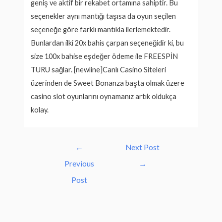
geniş ve aktif bir rekabet ortamına sahiptir. Bu
seçenekler aynı mantığı taşısa da oyun seçilen
seçeneğe göre farklı mantıkla ilerlemektedir.
Bunlardan ilki 20x bahis çarpan seçeneğidir ki, bu
size 100x bahise eşdeğer ödeme ile FREESPİN
TURU sağlar. [newline]Canlı Casino Siteleri
üzerinden de Sweet Bonanza başta olmak üzere
casino slot oyunlarını oynamanız artık oldukça
kolay.
Post
←
Next Post
navigation
Previous
→
Post