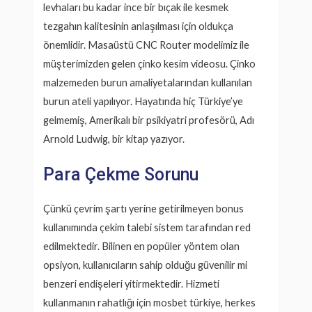
levhaları bu kadar ince bir bıçak ile kesmek
tezgahın kalitesinin anlaşılması için oldukça
önemlidir. Masaüstü CNC Router modelimiz ile
müşterimizden gelen çinko kesim videosu. Çinko
malzemeden burun amaliyetalarından kullanılan
burun ateli yapılıyor. Hayatında hiç Türkiye’ye
gelmemiş, Amerikalı bir psikiyatri profesörü, Adı
Arnold Ludwig, bir kitap yazıyor.
Para Çekme Sorunu
Çünkü çevrim şartı yerine getirilmeyen bonus
kullanımında çekim talebi sistem tarafından red
edilmektedir. Bilinen en popüler yöntem olan
opsiyon, kullanıcıların sahip olduğu güvenilir mi
benzeri endişeleri yitirmektedir. Hizmeti
kullanmanın rahatlığı için mosbet türkiye, herkes