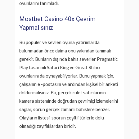
oyunlarını tanımladı.
Mostbet Casino 40x Çevrim
Yapmalısınız
Bu popüler ve sevilen oyuna yatırımlarda
bulunmadan önce daima onu yakından tanımak
gerekir. Bunların dışında bahis severler Pragmatic
Play tasarımlı Safari King ve Great Rhino
oyunlarını da oynayabiliyorlar. Bunu yapmak için,
çalışanın e -postasını ve ardından kişisel bir anketi
doldurmalısınız. Bu, gerçek rulet satıcılarının
kamera sisteminde doğrudan çevrimiçi izlemelerini
sağlar, sorun gerçek zamanlı bahislere benzer.
Olayların listesi, sporun çeşitli türlerle dolu
olmadığı zayıflıklardan biridir.