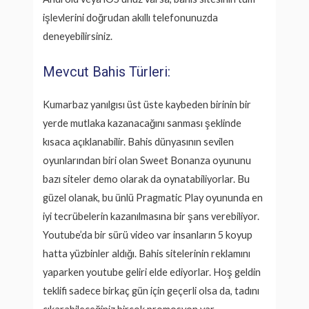
işlevlerini doğrudan akıllı telefonunuzda
deneyebilirsiniz.
Mevcut Bahis Türleri:
Kumarbaz yanılgısı üst üste kaybeden birinin bir
yerde mutlaka kazanacağını sanması şeklinde
kısaca açıklanabilir. Bahis dünyasının sevilen
oyunlarından biri olan Sweet Bonanza oyununu
bazı siteler demo olarak da oynatabiliyorlar. Bu
güzel olanak, bu ünlü Pragmatic Play oyununda en
iyi tecrübelerin kazanılmasına bir şans verebiliyor.
Youtube’da bir sürü video var insanların 5 koyup
hatta yüzbinler aldığı. Bahis sitelerinin reklamını
yaparken youtube geliri elde ediyorlar. Hoş geldin
teklifi sadece birkaç gün için geçerli olsa da, tadını