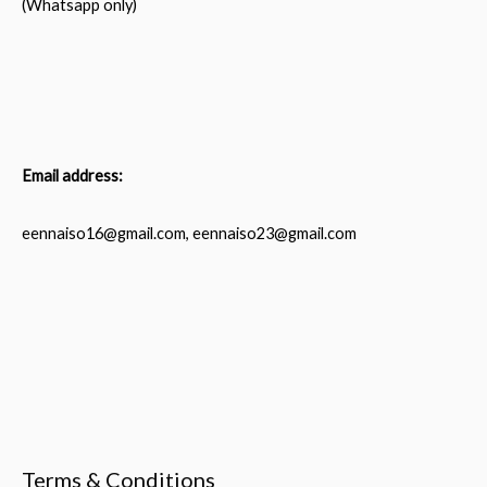
(Whatsapp only)
Email address:
eennaiso16@gmail.com, eennaiso23@gmail.com
Terms & Conditions