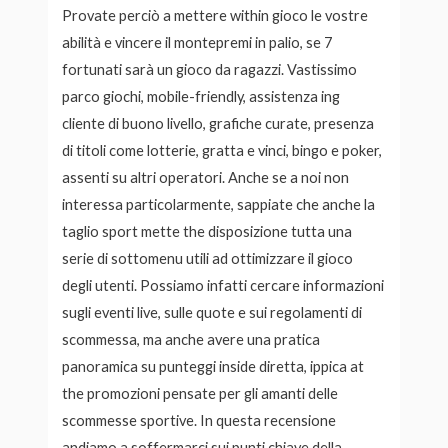
Provate perciò a mettere within gioco le vostre
abilità e vincere il montepremi in palio, se 7
fortunati sarà un gioco da ragazzi. Vastissimo
parco giochi, mobile-friendly, assistenza ing
cliente di buono livello, grafiche curate, presenza
di titoli come lotterie, gratta e vinci, bingo e poker,
assenti su altri operatori. Anche se a noi non
interessa particolarmente, sappiate che anche la
taglio sport mette the disposizione tutta una
serie di sottomenu utili ad ottimizzare il gioco
degli utenti. Possiamo infatti cercare informazioni
sugli eventi live, sulle quote e sui regolamenti di
scommessa, ma anche avere una pratica
panoramica su punteggi inside diretta, ippica at
the promozioni pensate per gli amanti delle
scommesse sportive. In questa recensione
andiamo a soffermarci sui punti chiave della