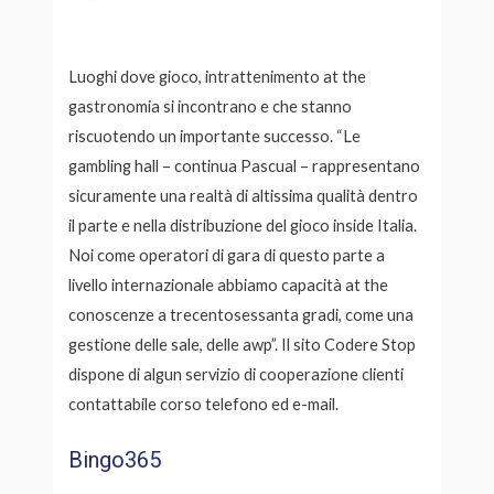
Luoghi dove gioco, intrattenimento at the
gastronomia si incontrano e che stanno
riscuotendo un importante successo. “Le
gambling hall – continua Pascual – rappresentano
sicuramente una realtà di altissima qualità dentro
il parte e nella distribuzione del gioco inside Italia.
Noi come operatori di gara di questo parte a
livello internazionale abbiamo capacità at the
conoscenze a trecentosessanta gradi, come una
gestione delle sale, delle awp”. Il sito Codere Stop
dispone di algun servizio di cooperazione clienti
contattabile corso telefono ed e-mail.
Bingo365