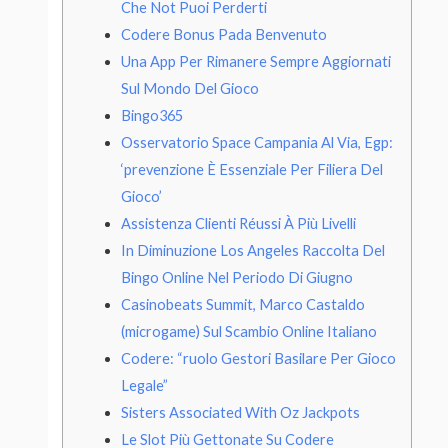
Che Not Puoi Perderti
Codere Bonus Pada Benvenuto
Una App Per Rimanere Sempre Aggiornati
Sul Mondo Del Gioco
Bingo365
Osservatorio Space Campania Al Via, Egp:
‘prevenzione È Essenziale Per Filiera Del
Gioco’
Assistenza Clienti Réussi À Più Livelli
In Diminuzione Los Angeles Raccolta Del
Bingo Online Nel Periodo Di Giugno
Casinobeats Summit, Marco Castaldo
(microgame) Sul Scambio Online Italiano
Codere: “ruolo Gestori Basilare Per Gioco
Legale”
Sisters Associated With Oz Jackpots
Le Slot Più Gettonate Su Codere