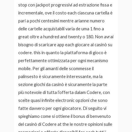
stop con jackpot progressivi ad estrazione fissa e
incrementale, ove il costo each ciascuna cartella è
pari a pochi centesimi mentre arianne numero
delle cartelle acquistabili varia de uma 1 fino a
great oltre a hundred and twenty o 180. Non avrai
bisogno di scaricare app each giocare al casinò su
codere. this in quanto la piattaforma di gioco è
perfettamente ottimizzata per ogni mecanismo
mobile. Per gli amanti delle scommesse il
palinsesto è sicuramente interessante, ma la
sezione giochi da casinò è sicuramente la parte
più notevole di tutta l’offerta dalam Codere, con
scelte quasi infinite electronic opzioni che sono
fatte davvero per ogni giocatore. Di seguito vi
spieghiamo come si ottiene il bonus di benvenuto
del casinò di Codere at the le nostre opinioni sulle