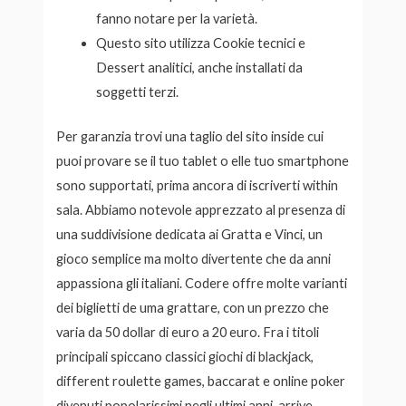
fanno notare per la varietà.
Questo sito utilizza Cookie tecnici e
Dessert analitici, anche installati da
soggetti terzi.
Per garanzia trovi una taglio del sito inside cui
puoi provare se il tuo tablet o elle tuo smartphone
sono supportati, prima ancora di iscriverti within
sala. Abbiamo notevole apprezzato al presenza di
una suddivisione dedicata ai Gratta e Vinci, un
gioco semplice ma molto divertente che da anni
appassiona gli italiani. Codere offre molte varianti
dei biglietti de uma grattare, con un prezzo che
varia da 50 dollar di euro a 20 euro. Fra i titoli
principali spiccano classici giochi di blackjack,
different roulette games, baccarat e online poker
divenuti popolarissimi negli ultimi anni, arrive