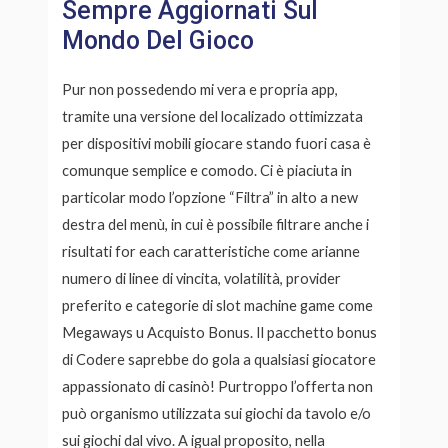
Sempre Aggiornati Sul
Mondo Del Gioco
Pur non possedendo mi vera e propria app,
tramite una versione del localizado ottimizzata
per dispositivi mobili giocare stando fuori casa è
comunque semplice e comodo. Ci è piaciuta in
particolar modo l’opzione “Filtra” in alto a new
destra del menù, in cui è possibile filtrare anche i
risultati for each caratteristiche come arianne
numero di linee di vincita, volatilità, provider
preferito e categorie di slot machine game come
Megaways u Acquisto Bonus. Il pacchetto bonus
di Codere saprebbe do gola a qualsiasi giocatore
appassionato di casinò! Purtroppo l’offerta non
può organismo utilizzata sui giochi da tavolo e/o
sui giochi dal vivo. A igual proposito, nella