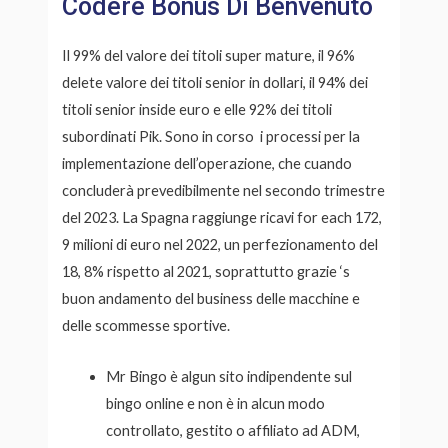
Codere Bonus Di Benvenuto
Il 99% del valore dei titoli super mature, il 96%
delete valore dei titoli senior in dollari, il 94% dei
titoli senior inside euro e elle 92% dei titoli
subordinati Pik. Sono in corso i processi per la
implementazione dell’operazione, che cuando
concluderà prevedibilmente nel secondo trimestre
del 2023. La Spagna raggiunge ricavi for each 172,
9 milioni di euro nel 2022, un perfezionamento del
18, 8% rispetto al 2021, soprattutto grazie ‘s
buon andamento del business delle macchine e
delle scommesse sportive.
Mr Bingo è algun sito indipendente sul
bingo online e non è in alcun modo
controllato, gestito o affiliato ad ADM,