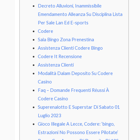
Decreto Alluvioni, Inammissibile
Emendamento Alleanza Su Disciplina Lista
Per Sale Lan Ed E-sports
Codere
Sala Bingo Zona Prenestina
Assistenza Clienti Codere Bingo
Codere It Recensione
Assistenza Clienti
Modalità Dalam Deposito Su Codere
Casino
Faq – Domande Frequenti Réussi À
Codere Casino
Superenalotto E Superstar Di Sabato 01
Luglio 2023
Gioco Illegale A Lecce, Codere: ‘bingo,
Estrazioni No Possono Essere Pilotate’