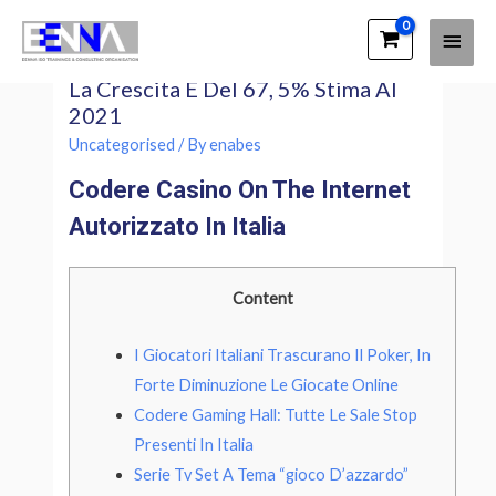
Main
EENNA Trainings
Codere, Nellultimo Trimestre 2022
Men
La Crescita È Del 67, 5% Stima Al
2021
Uncategorised
/ By
enabes
Codere Casino On The Internet
Autorizzato In Italia
Content
I Giocatori Italiani Trascurano Il Poker, In
Forte Diminuzione Le Giocate Online
Codere Gaming Hall: Tutte Le Sale Stop
Presenti In Italia
Serie Tv Set A Tema “gioco D’azzardo”