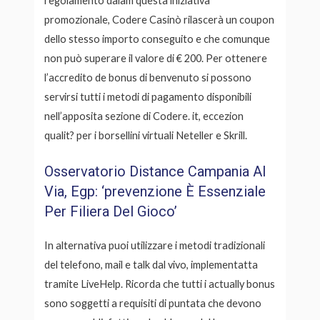
regolamento dalam questa iniziativa
promozionale, Codere Casinò rilascerà un coupon
dello stesso importo conseguito e che comunque
non può superare il valore di € 200. Per ottenere
l’accredito de bonus di benvenuto si possono
servirsi tutti i metodi di pagamento disponibili
nell’apposita sezione di Codere. it, eccezion
qualit? per i borsellini virtuali Neteller e Skrill.
Osservatorio Distance Campania Al
Via, Egp: ‘prevenzione È Essenziale
Per Filiera Del Gioco’
In alternativa puoi utilizzare i metodi tradizionali
del telefono, mail e talk dal vivo, implementatta
tramite LiveHelp. Ricorda che tutti i actually bonus
sono soggetti a requisiti di puntata che devono