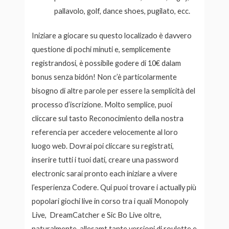
pallavolo, golf, dance shoes, pugilato, ecc.
Iniziare a giocare su questo localizado è davvero
questione di pochi minuti e, semplicemente
registrandosi, è possibile godere di 10€ dalam
bonus senza bidón! Non c’è particolarmente
bisogno di altre parole per essere la semplicità del
processo d’iscrizione. Molto semplice, puoi
cliccare sul tasto Reconocimiento della nostra
referencia per accedere velocemente al loro
luogo web. Dovrai poi cliccare su registrati,
inserire tutti i tuoi dati, creare una password
electronic sarai pronto each iniziare a vivere
l’esperienza Codere. Qui puoi trovare i actually più
popolari giochi live in corso tra i quali Monopoly
Live, DreamCatcher e Sic Bo Live oltre,
naturalmente, allesamt tante versioni di roulette e