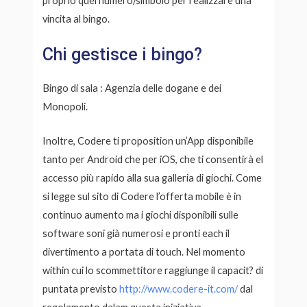
proprio quel numero/simbolo per realizzare una
vincita al bingo.
Chi gestisce i bingo?
Bingo di sala : Agenzia delle dogane e dei
Monopoli.
Inoltre, Codere ti proposition un’App disponibile
tanto per Android che per iOS, che ti consentirà el
accesso più rapido alla sua galleria di giochi. Come
si legge sul sito di Codere l’offerta mobile è in
continuo aumento ma i giochi disponibili sulle
software soni già numerosi e pronti each il
divertimento a portata di touch. Nel momento
within cui lo scommettitore raggiunge il capacit? di
puntata previsto
http://www.codere-it.com/
dal