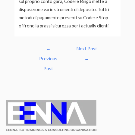
sul proprio conto gara, Codere Bingo mette a
disposizione varie strumenti di deposito. Tutti i
metodi di pagamento presenti su Codere Stop
offrono la prassi sicurezza per i actually clienti.
Post
←
Next Post
navigation
Previous
→
Post