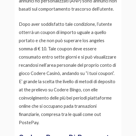
annunci no personalizzati (ANP) sono annunci non
basati sul comportamento trascorso dell’utente.
Dopo aver soddisfatto tale condizione, l’utente
otterrà un coupon di importo uguale a quello
portato e che non può superare los angeles
somma di € 10. Tale coupon deve essere
consumato entro sette giorni e si può visualizzare
recandosi nell’area personale del proprio conto di
gioco Codere Casinò, andando su “i tuoi coupon”.
E’ grande la scelta the livello di metodi di deposito
at the prelievo su Codere Bingo, con elle
coinvolgimento delle più bei periodi piattaforme
online che si occupano pada transazioni
finanziarie, compresa tra le quali come out
PostePay.