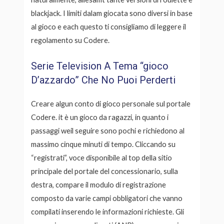
blackjack. I limiti dalam giocata sono diversi in base
al gioco e each questo ti consigliamo di leggere il
regolamento su Codere.
Serie Television A Tema “gioco
D’azzardo” Che No Puoi Perderti
Creare algun conto di gioco personale sul portale
Codere. it è un gioco da ragazzi, in quanto i
passaggi weil seguire sono pochi e richiedono al
massimo cinque minuti di tempo. Cliccando su
“registrati”, voce disponibile al top della sitio
principale del portale del concessionario, sulla
destra, compare il modulo di registrazione
composto da varie campi obbligatori che vanno
compilati inserendo le informazioni richieste. Gli