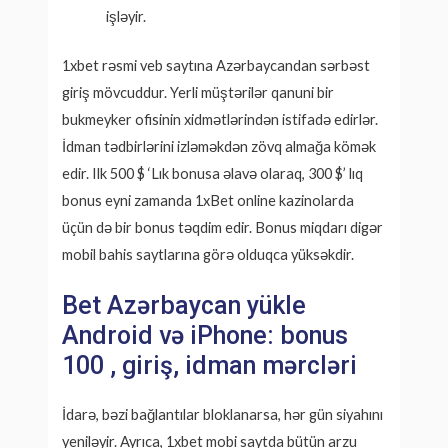
işləyir.
1xbet rəsmi veb saytına Azərbaycandan sərbəst
giriş mövcuddur. Yerli müştərilər qanuni bir
bukmeyker ofisinin xidmətlərindən istifadə edirlər.
İdman tədbirlərini izləməkdən zövq almağa kömək
edir. Ilk 500 $ ‘Lık bonusa əlavə olaraq, 300 $’ lıq
bonus eyni zamanda 1xBet online kazinolarda
üçün də bir bonus təqdim edir. Bonus miqdarı digər
mobil bahis saytlarına görə olduqca yüksəkdir.
Bet Azərbaycan yükle
Android və iPhone: bonus
100 , giriş, idman mərcləri
İdarə, bəzi bağlantılar bloklanarsa, hər gün siyahını
yeniləyir. Ayrıca, 1xbet mobi saytda bütün arzu