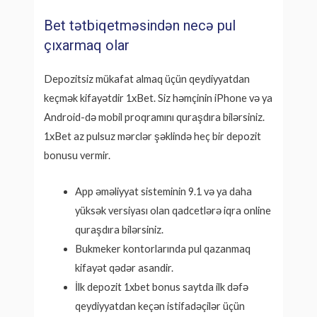
Bet tətbiqetməsindən necə pul
çıxarmaq olar
Depozitsiz mükafat almaq üçün qeydiyyatdan
keçmək kifayətdir 1xBet. Siz həmçinin iPhone və ya
Android-də mobil proqramını quraşdıra bilərsiniz.
1xBet az pulsuz mərclər şəklində heç bir depozit
bonusu vermir.
App əməliyyat sisteminin 9.1 və ya daha
yüksək versiyası olan qadcetlərə iqra online
quraşdıra bilərsiniz.
Bukmeker kontorlarında pul qazanmaq
kifayət qədər asandir.
İlk depozit 1xbet bonus saytda ilk dəfə
qeydiyyatdan keçən istifadəçilər üçün