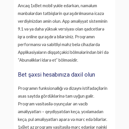
Ancaq 1xBet mobil yukle edərkən, naməlum
mənbələrdən tətbiqlərin quraşdırılmasına icazə
verdiyinizdən əmin olun. App əməliyyat sisteminin
9.1 və ya daha yüksək versiyası olan qadcetlərə
iqra online quraşdıra bilərsiniz. Proqramın
performansı və sabitliyi məhz belə cihazlarda
Applikasiyaların diqqətçəkici bölmələrindən biri də
“Abunəlikləri idarə et” bölməsidir.
Bet şəxsi hesabınıza daxil olun
Proqramın funksionallığı və dizaynı istifadəçilərin
əsas saytda gördüklərinə tam uyğun gəlir.
Proqram vasitəsilə oyunçular ən vacib
əməliyyatları – qeydiyyatdan keçə, yoxlamadan
keçə, pul əməliyyatları apara və mərc edə bilərlər.
1xBet az proqramı vasitəsilə mərc edənlər nəinki