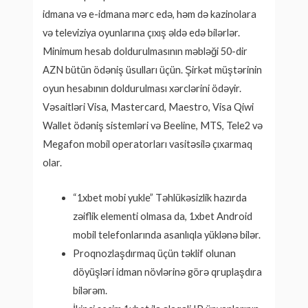
idmana və e-idmana mərc edə, həm də kazinolara
və televiziya oyunlarına çıxış əldə edə bilərlər.
Minimum hesab doldurulmasının məbləği 50-dir
AZN bütün ödəniş üsulları üçün. Şirkət müştərinin
oyun hesabının doldurulması xərclərini ödəyir.
Vəsaitləri Visa, Mastercard, Maestro, Visa Qiwi
Wallet ödəniş sistemləri və Beeline, MTS, Tele2 və
Megafon mobil operatorları vasitəsilə çıxarmaq
olar.
“1xbet mobi yukle” Təhlükəsizlik hazırda
zəiflik elementi olmasa da, 1xbet Android
mobil telefonlarında asanlıqla yüklənə bilər.
Proqnozlaşdırmaq üçün təklif olunan
döyüşləri idman növlərinə görə qruplaşdıra
bilərəm.