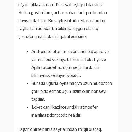
nişanı tıklayarak endirməyə başlaya bilərsiniz.
Bütün göstərilən şərtlər xəbərdarlıq edilmədən
dəyişdirilə bilər. Bu saytı istifadə edərək, bu tip
fayllarla əlaqədar bu bildirişə uyğun olaraq
çərəzlərin istifadəsini qəbul edirsiniz.
Android telefonları üçün android apko və
ya android yükləyə bilərsiniz 1xbet yukle
Ağıllı tətbiqetmə üçün seçimlərdə dili
bilməyinizə ehtiyac yoxdur.
Burada uğurla oynamaq və uzun müddətdə
gəlir əldə etmək üçün lazım olan hər şeyi
tapdım.
1xbet canlı kazinosundakı atmosfer
inanılmaz dərəcədə realdır.
Digər online bahis saytlarından fərqli olaraq,