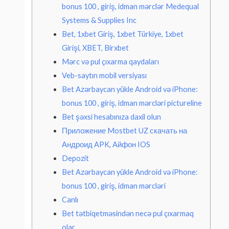
bonus 100 , giriş, idman mərclər Medequal
Systems & Supplies Inc
Bet, 1xbet Giriş, 1xbet Türkiye, 1xbet
Girişi, XBET, Birxbet
Mərc və pul çıxarma qaydaları
Veb-saytın mobil versiyası
Bet Azərbaycan yükle Android və iPhone:
bonus 100 , giriş, idman mərcləri pictureline
Bet şəxsi hesabınıza daxil olun
Приложение Mostbet UZ скачать на
Андроид APK, Айфон IOS
Depozit
Bet Azərbaycan yükle Android və iPhone:
bonus 100 , giriş, idman mərcləri
Canlı
Bet tətbiqetməsindən necə pul çıxarmaq
olar