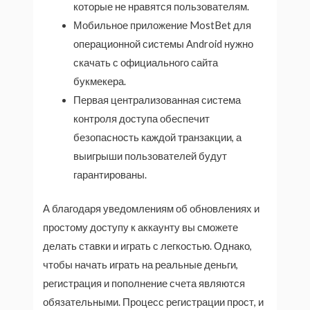
которые не нравятся пользователям.
Мобильное приложение MostBet для
операционной системы Android нужно
скачать с официального сайта
букмекера.
Первая централизованная система
контроля доступа обеспечит
безопасность каждой транзакции, а
выигрыши пользователей будут
гарантированы.
А благодаря уведомлениям об обновлениях и
простому доступу к аккаунту вы сможете
делать ставки и играть с легкостью. Однако,
чтобы начать играть на реальные деньги,
регистрация и пополнение счета являются
обязательными. Процесс регистрации прост, и