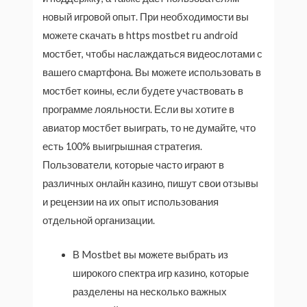
новый игровой опыт. При необходимости вы
можете скачать в https mostbet ru android
мостбет, чтобы наслаждаться видеослотами с
вашего смартфона. Вы можете использовать в
мостбет коины, если будете участвовать в
программе лояльности. Если вы хотите в
авиатор мостбет выиграть, то не думайте, что
есть 100% выигрышная стратегия.
Пользователи, которые часто играют в
различных онлайн казино, пишут свои отзывы
и рецензии на их опыт использования
отдельной организации.
В Mostbet вы можете выбрать из
широкого спектра игр казино, которые
разделены на несколько важных