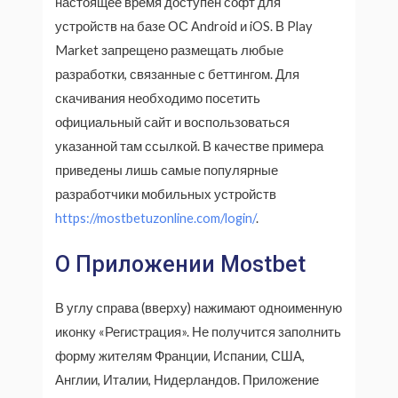
настоящее время доступен софт для
устройств на базе ОС Android и iOS. В Play
Market запрещено размещать любые
разработки, связанные с беттингом. Для
скачивания необходимо посетить
официальный сайт и воспользоваться
указанной там ссылкой. В качестве примера
приведены лишь самые популярные
разработчики мобильных устройств
https://mostbetuzonline.com/login/
.
О Приложении Mostbet
В углу справа (вверху) нажимают одноименную
иконку «Регистрация». Не получится заполнить
форму жителям Франции, Испании, США,
Англии, Италии, Нидерландов. Приложение