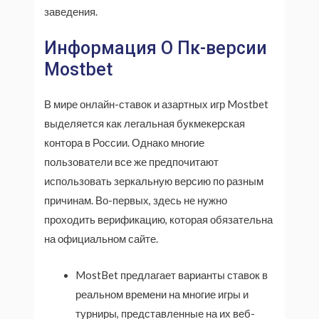
заведения.
Информация О Пк-версии
Mostbet
В мире онлайн-ставок и азартных игр Mostbet
выделяется как легальная букмекерская
контора в России. Однако многие
пользователи все же предпочитают
использовать зеркальную версию по разным
причинам. Во-первых, здесь не нужно
проходить верификацию, которая обязательна
на официальном сайте.
MostBet предлагает варианты ставок в
реальном времени на многие игры и
турниры, представленные на их веб-