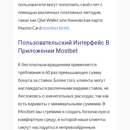
пользователи могут пополнить свой счет с
помощью различных платежных методов,
таких как Qiwi Wallet или банковская карта
MasterCard
mostbet kirish
.
Пользовательский Интерфейс В
Приложении Mostbet
К бесплатным вращениям применяется
требование в 60 раз превышающее сумму
бонуса за ставки. Более того, клиенты могут
наслаждаться различными видами ставок, не
беспокоясь о значительных расходах, так как
есть варианты с минимальными суммами. В
Mostbet мы стремимся создать безопасную и
комфортную среду, в которой наши клиенты
смогут насладиться непревзойденным