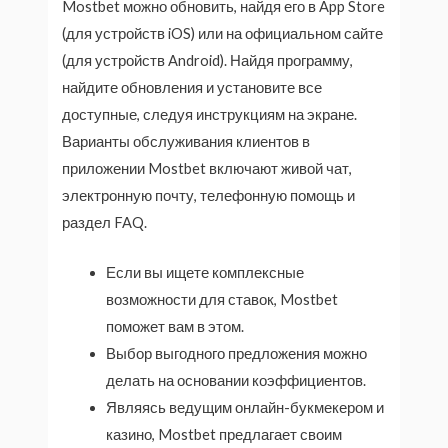
Mostbet можно обновить, найдя его в App Store
(для устройств iOS) или на официальном сайте
(для устройств Android). Найдя программу,
найдите обновления и установите все
доступные, следуя инструкциям на экране.
Варианты обслуживания клиентов в
приложении Mostbet включают живой чат,
электронную почту, телефонную помощь и
раздел FAQ.
Если вы ищете комплексные
возможности для ставок, Mostbet
поможет вам в этом.
Выбор выгодного предложения можно
делать на основании коэффициентов.
Являясь ведущим онлайн-букмекером и
казино, Mostbet предлагает своим