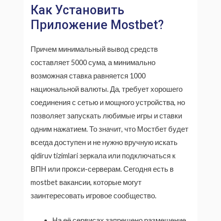
Как Установить
Приложение Mostbet?
Причем минимальный вывод средств
составляет 5000 сума, а минимально
возможная ставка равняется 1000
национальной валюты. Да, требует хорошего
соединения с сетью и мощного устройства, но
позволяет запускать любимые игры и ставки
одним нажатием. То значит, что Мостбет будет
всегда доступен и не нужно вручную искать
qidiruv tizimlari зеркала или подключаться к
ВПН или прокси-серверам. Сегодня есть в
mostbet вакансии, которые могут
заинтересовать игровое сообщество.
На её сервисах запрещено размещение