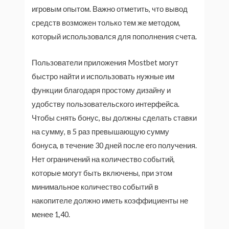
игровым опытом. Важно отметить, что вывод
средств возможен только тем же методом,
который использовался для пополнения счета.
Пользователи приложения Mostbet могут
быстро найти и использовать нужные им
функции благодаря простому дизайну и
удобству пользовательского интерфейса.
Чтобы снять бонус, вы должны сделать ставки
на сумму, в 5 раз превышающую сумму
бонуса, в течение 30 дней после его получения.
Нет ограничений на количество событий,
которые могут быть включены, при этом
минимальное количество событий в
накопителе должно иметь коэффициенты не
менее 1,40.