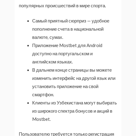
популярных происшествий в мире спорта.
Самый приятный сюрприз — удобное
пополнение счета в национальной
валюте, сумах.
Приложение Mostbet для Android
доступно на португальском и
английском языках.
В дальнем конце страницы вы можете
изменить интерфейс на другой язык или
установить приложение на свой
смартфон.
Клиенты из Узбекистана могут выбирать
из широкого спектра бонусов и акций в
Mostbet.
Пользователю требуется только регистрация