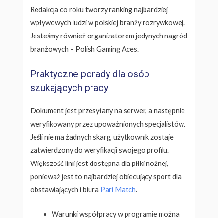
Redakcja co roku tworzy ranking najbardziej
wpływowych ludzi w polskiej branży rozrywkowej.
Jesteśmy również organizatorem jedynych nagród
branżowych – Polish Gaming Aces.
Praktyczne porady dla osób
szukających pracy
Dokument jest przesyłany na serwer, a następnie
weryfikowany przez upoważnionych specjalistów.
Jeśli nie ma żadnych skarg, użytkownik zostaje
zatwierdzony do weryfikacji swojego profilu.
Większość linii jest dostępna dla piłki nożnej,
ponieważ jest to najbardziej obiecujący sport dla
obstawiających i biura
Pari Match
.
Warunki współpracy w programie można