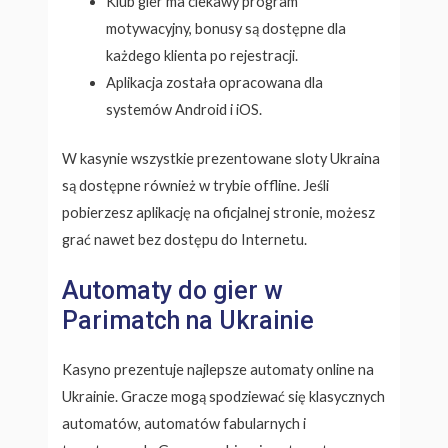
Klub gier ma ciekawy program
motywacyjny, bonusy są dostępne dla
każdego klienta po rejestracji.
Aplikacja została opracowana dla
systemów Android i iOS.
W kasynie wszystkie prezentowane sloty Ukraina
są dostępne również w trybie offline. Jeśli
pobierzesz aplikację na oficjalnej stronie, możesz
grać nawet bez dostępu do Internetu.
Automaty do gier w
Parimatch na Ukrainie
Kasyno prezentuje najlepsze automaty online na
Ukrainie. Gracze mogą spodziewać się klasycznych
automatów, automatów fabularnych i