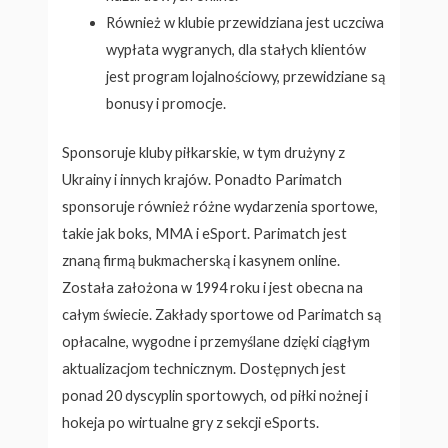
Również w klubie przewidziana jest uczciwa
wypłata wygranych, dla stałych klientów
jest program lojalnościowy, przewidziane są
bonusy i promocje.
Sponsoruje kluby piłkarskie, w tym drużyny z
Ukrainy i innych krajów. Ponadto Parimatch
sponsoruje również różne wydarzenia sportowe,
takie jak boks, MMA i eSport. Parimatch jest
znaną firmą bukmacherską i kasynem online.
Została założona w 1994 roku i jest obecna na
całym świecie. Zakłady sportowe od Parimatch są
opłacalne, wygodne i przemyślane dzięki ciągłym
aktualizacjom technicznym. Dostępnych jest
ponad 20 dyscyplin sportowych, od piłki nożnej i
hokeja po wirtualne gry z sekcji eSports.