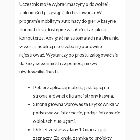
Uczestnik może wybrać maszyny o dowolnej
zmienności i przystąpić do testowania. W
programie mobilnym automaty do gier w kasynie
Parimatch są dostępne w całości, tak jak na
komputerze. Aby grać na automatach na Ukrainie,
w wersji mobilnej nie trzeba się ponownie
rejestrować. Wystarczy po prostu zalogować się
do kasyna parimatch za pomocą nazwy
użytkownika i hasła.
Pobierz aplikację mobilną jest lepiej na
stronie głównej oficjalnej strony kasyna.
Strona główna wprowadza użytkownika w
podstawowe informacje, podaje informacje
o blokach z usługami.
Dekret został wydany 10 marca i jak
zaznaczył Zełenski, zamyka to projekty