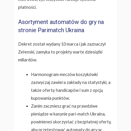
płatności.
Asortyment automatów do gry na
stronie Parimatch Ukraina
Dekret został wydany 10 marca i jak zaznaczył
Zełenski, zamyka to projekty warte dziesiątki
miliardów.
Harmonogram meczów koszykówki
zazwyczaj zawiera zakłady na statystyki, a
także ofertę handicapów i sum z opcją
kupowania punktów.
Zanim zaczniesz grać na prawdziwe
pieniądze w kasynie pari-match Ukraina,
powinieneś skorzystać z bezpłatnej oferty,
aby przetestować automaty do gry w