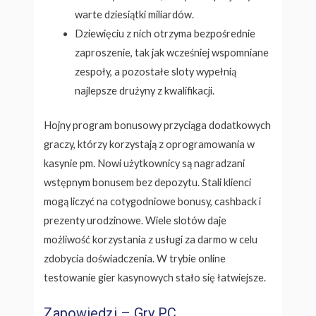
warte dziesiątki miliardów.
Dziewięciu z nich otrzyma bezpośrednie
zaproszenie, tak jak wcześniej wspomniane
zespoły, a pozostałe sloty wypełnią
najlepsze drużyny z kwalifikacji.
Hojny program bonusowy przyciąga dodatkowych
graczy, którzy korzystają z oprogramowania w
kasynie pm. Nowi użytkownicy są nagradzani
wstępnym bonusem bez depozytu. Stali klienci
mogą liczyć na cotygodniowe bonusy, cashback i
prezenty urodzinowe. Wiele slotów daje
możliwość korzystania z usługi za darmo w celu
zdobycia doświadczenia. W trybie online
testowanie gier kasynowych stało się łatwiejsze.
Zapowiedzi – Gry PC