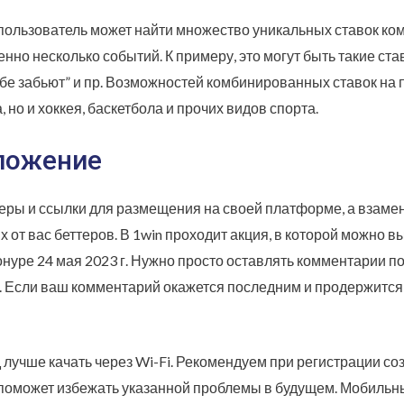
пользователь может найти множество уникальных ставок ком
о несколько событий. К примеру, это могут быть такие ставки
 обе забьют” и пр. Возможностей комбинированных ставок на
, но и хоккея, баскетбола и прочих видов спорта.
ложение
еры и ссылки для размещения на своей платформе, а взаме
 от вас беттеров. В 1win проходит акция, в которой можно вы
онуре 24 мая 2023 г. Нужно просто оставлять комментарии п
e). Если ваш комментарий окажется последним и продержится в
 лучше качать через Wi-Fi. Рекомендуем при регистрации со
поможет избежать указанной проблемы в будущем. Мобильн