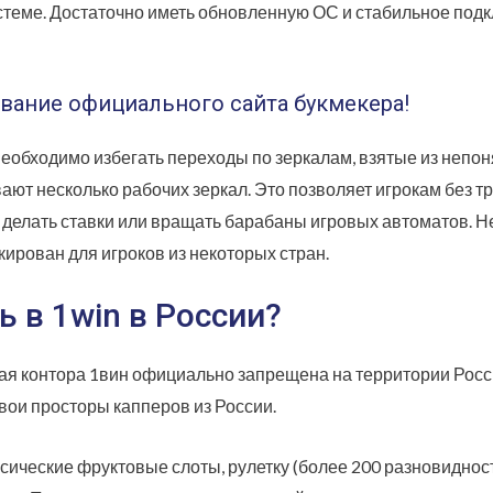
истеме. Достаточно иметь обновленную ОС и стабильное под
звание официального сайта букмекера!
необходимо избегать переходы по зеркалам, взятые из непон
т несколько рабочих зеркал. Это позволяет игрокам без тр
ы делать ставки или вращать барабаны игровых автоматов. Не
ирован для игроков из некоторых стран.
 в 1win в России?
я контора 1вин официально запрещена на территории Росси
вои просторы капперов из России.
сические фруктовые слоты, рулетку (более 200 разновидност