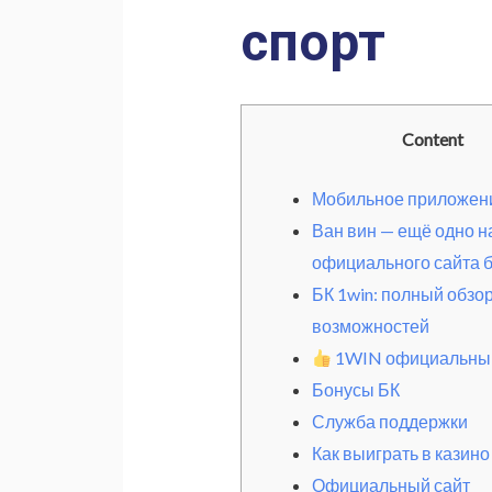
спорт
Content
Мобильное приложен
Ван вин — ещё одно н
официального сайта 
БК 1win: полный обзо
возможностей
1WIN официальный
Бонусы БК
Служба поддержки
Как выиграть в казино
Официальный сайт