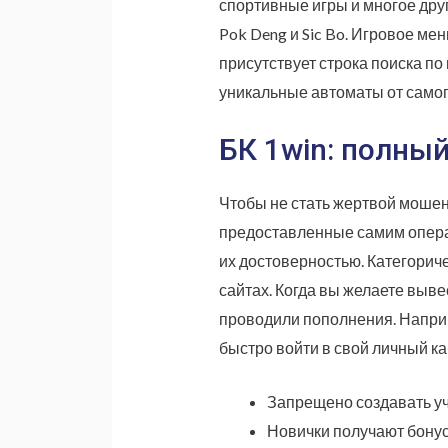
спортивные игры и многое друг
Pok Deng и Sic Bo. Игровое мен
присутствует строка поиска по
уникальные автоматы от самог
БК 1win: полны
Чтобы не стать жертвой мошенн
предоставленные самим опера
их достоверностью. Категорич
сайтах. Когда вы желаете вывес
проводили пополнения. Наприм
быстро войти в свой личный каб
Запрещено создавать уч
Новички получают бонус 