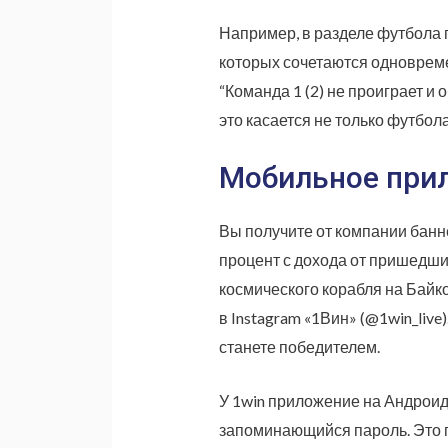
Например, в разделе футбола 
которых сочетаются одновременн
“Команда 1 (2) не проиграет и
это касается не только футбола
Мобильное при
Вы получите от компании банн
процент с дохода от пришедших
космического корабля на Байк
в Instagram «1Вин» (@1win_liv
станете победителем.
У 1win приложение на Андроид
запоминающийся пароль. Это 