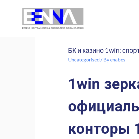
EENNA Trainings
БК и казино 1win: спо
Uncategorised
/ By
enabes
1win зерк
официаль
конторы 1