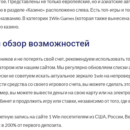
ое. Представлены не только европейские, но и азиатские авт
ю в разделе «Казино» расположено слева. Есть топ-игры и то
 названию. В категории 1Win Games (которая также вынесена
о казино.
й обзор возможностей
иков и не потерять свой счет, рекомендуем использовать то
тором или нашим сайтом. Мы регулярно обновляем списки а
ески не советуем искать актуальное зеркало 1win на непров
ти средства со своего игрового счета, вы можете сделать это
ер, вы можете вывести деньги на свою карту или на электр
инет и продолжить игру или ставки, независимо от того, где 
етную запись на сайте 1 Win посетителям из США, России, В
в 200% от первого депозита.