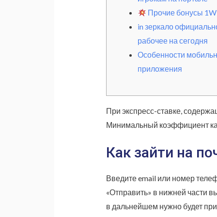
Прочие бонусы 1W
in зеркало официальн
рабочее на сегодня
Особенности мобильн
приложения
При экспресс-ставке, содержа
Минимальный коэффициент кажд
Как зайти на по
Введите email или номер телеф
«Отправить» в нижней части в
в дальнейшем нужно будет при