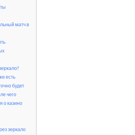
аты
льный матч в
ить
ых
м
 зеркало?
же есть
точно будет
ле чего
 о казино
рез зеркало