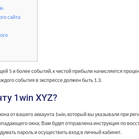
in
ого сайта
ого
щей 5 и более событий, к чистой прибыли начисляется проц
ого события в экспрессе должен быть 1.3.
чту 1win XYZ?
она от вашего аккаунта 1win, который вы указывали при ре
ыпадающего окна; Вам будет отправлена инструкция по восс
думать пароль и осуществить вход в личный кабинет.