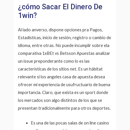
¿cómo Sacar El Dinero De
1win?
Al lado anverso, dispone opciones pra Pagos,
Estadísticas, inicio de sesión, registro o cambio de
idioma, entre otras. No puede incumplir sobre ela
comparativa 1xBEt vs Betsson Apuestas analizar
un issue preponderante como lo es las
características de los sitios net. Es un hábitat
relevante si los angeles casa de apuesta desea
ofrecer mi experiencia de usufructuario de buena
importancia. Claro, que exista es un sport donde
los mercados son algo distintos de los que se
presentan tradicionalmente para otros deportes.
Es una de las pocas salas de on line casino