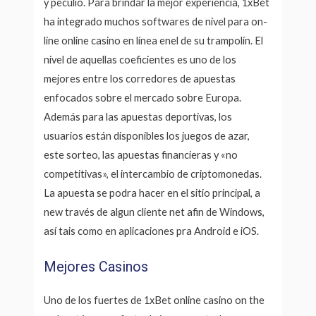
y peculio. Para brindar la mejor experiencia, 1xBet
ha integrado muchos softwares de nivel para on-
line online casino en línea enel de su trampolín. El
nivel de aquellas coeficientes es uno de los
mejores entre los corredores de apuestas
enfocados sobre el mercado sobre Europa.
Además para las apuestas deportivas, los
usuarios están disponibles los juegos de azar,
este sorteo, las apuestas financieras y «no
competitivas», el intercambio de criptomonedas.
La apuesta se podra hacer en el sitio principal, a
new través de algun cliente net afin de Windows,
así tais como en aplicaciones pra Android e iOS.
Mejores Casinos
Uno de los fuertes de 1xBet online casino on the