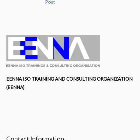
Post
EENNA ISO TRAINING AND CONSULTING ORGANIZATION
(EENNA)
Contact Information