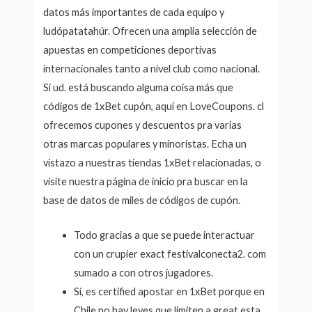
datos más importantes de cada equipo y
ludópatatahúr. Ofrecen una amplia selección de
apuestas en competiciones deportivas
internacionales tanto a nivel club como nacional.
Si ud. está buscando alguma coisa más que
códigos de 1xBet cupón, aquí en LoveCoupons. cl
ofrecemos cupones y descuentos pra varias
otras marcas populares y minoristas. Echa un
vistazo a nuestras tiendas 1xBet relacionadas, o
visite nuestra página de inicio pra buscar en la
base de datos de miles de códigos de cupón.
Todo gracias a que se puede interactuar
con un crupier exact festivalconecta2. com
sumado a con otros jugadores.
Sí, es certified apostar en 1xBet porque en
Chile no hay leyes que limiten a great esta