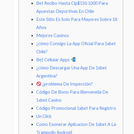
Bet Recibo Hasta Clp$150 1000 Para
Apuestas Deportivas En Chile
Este Sitio Es Solo Para Mayores Sobre 18
Años
Mejores Casinos
¿cómo Consigo La App Oficial Para 1xbet
Chile?
Bet Cellular Apps
¿cómo Descargar Una App De 1xbet
Argentina?
¿problema De Inspección?
Código De Bono Para Bienvenida De
1xbet Casino
Código Promocional 1xbet Para Registro
Un Click
Como Exonerar Aplicacion De 1xbet A La
Trampolín Android