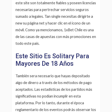
este site son totalmente fiables y poseen licencias
necesarias para pertrechar servicios seguros
sumado a legales. Tan single necesitas dirigirte a
new su página net y hacer clic en el ícono de un
móvil. Como ya mencionamos, 1xBet Chile es una
de las casas de apuestas con más promociones en
todo este país.
Este Sitio Es Solitary Para
Mayores De 18 Años
También sera necesario que hayas depositado
algo de dinero a través de los métodos de pago
aceptados. Las estadísticas de los partidos más
significativas no podían incumplir en esta
plataforma. Por lo tanto, durante el época
reglamentario de los eventos podrás observar los