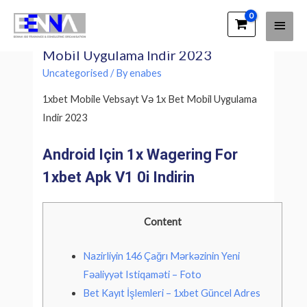
Main
EENNA Trainings
1xbet Mobile Vebsayt Və 1x Bet
Men
Mobil Uygulama Indir 2023
Uncategorised
/ By
enabes
1xbet Mobile Vebsayt Və 1x Bet Mobil Uygulama
Indir 2023
Android Için 1x Wagering For
1xbet Apk V1 0i Indirin
Content
Nazirliyin 146 Çağrı Mərkəzinin Yeni
Fəaliyyət Istiqaməti – Foto
Bet Kayıt İşlemleri – 1xbet Güncel Adres