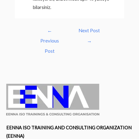
bilərsiniz.
Post
←
Next Post
navigation
Previous
→
Post
EENNA ISO TRAINING AND CONSULTING ORGANIZATION
(EENNA)