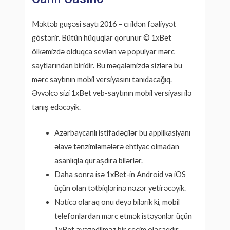
Məktəb guşəsi saytı 2016 – cı ildən fəaliyyət
göstərir. Bütün hüquqlar qorunur © 1xBet
ölkəmizdə olduqca sevilən və populyar mərc
saytlarından biridir. Bu məqaləmizdə sizlərə bu
mərc saytının mobil versiyasını tanıdacağıq.
Əvvəlcə sizi 1xBet veb-saytının mobil versiyası ilə
tanış edəcəyik.
Azərbaycanlı istifadəçilər bu applikasiyanı
əlavə tənzimləmələrə ehtiyac olmadan
asanlıqla quraşdıra bilərlər.
Daha sonra isə 1xBet-in Android və iOS
üçün olan tətbiqlərinə nəzər yetirəcəyik.
Nəticə olaraq onu deyə bilərik ki, mobil
telefonlardan mərc etmək istəyənlər üçün
1xBet əvəzedilməz bir seçim olacaqdır.