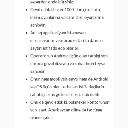
xəbərdar onda bilirsiniz.
Qeyd edək ki, user 1000-dən çox slota,
masa oyunlarına və canlı diler oyunlarına
sahibdir.
Ancaq applikasiyanı istəməyən
mərcsevərlər veb-brauzerləri ilə də mərc
saytını istifadə edə bilərlər.
Operatorun Android üçün olan tətbiqi son
dərəcə gözəl dizayna və rahat interfeysə
sahibdir.
Onun həm mobil veb-saytı, həm də Android
və iOS üçün olan tətbiqləri istifadəçilərin
rahatlığı əsas götürülərək tərtib edilib.
Onu da qeyd edək ki, bukmeker kontorunun
veb-saytı Azərbaycan dilinə də tərcümə
olunmuşdur.