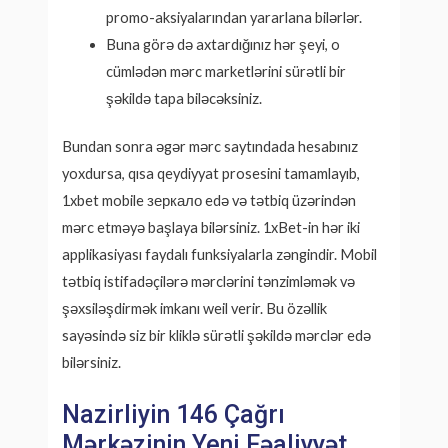
promo-aksiyalarından yararlana bilərlər.
Buna görə də axtardığınız hər şeyi, o
cümlədən mərc marketlərini sürətli bir
şəkildə tapa biləcəksiniz.
Bundan sonra əgər mərc saytındada hesabınız
yoxdursa, qısa qeydiyyat prosesini tamamlayıb,
1xbet mobile зеркало edə və tətbiq üzərindən
mərc etməyə başlaya bilərsiniz. 1xBet-in hər iki
applikasiyası faydalı funksiyalarla zəngindir. Mobil
tətbiq istifadəçilərə mərclərini tənzimləmək və
şəxsiləşdirmək imkanı weil verir. Bu özəllik
sayəsində siz bir kliklə sürətli şəkildə mərclər edə
bilərsiniz.
Nazirliyin 146 Çağrı
Mərkəzinin Yeni Fəaliyyət