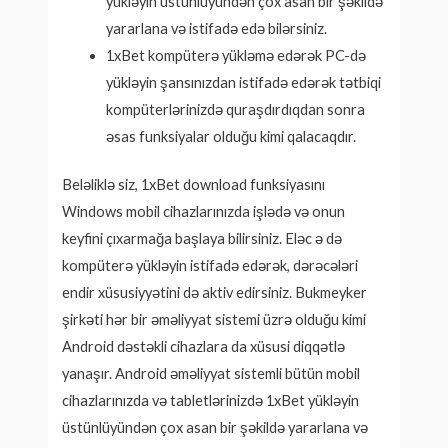
yükləyin üstünlüyündən çox asan bir şəkildə
yararlana və istifadə edə bilərsiniz.
1xBet kompüterə yükləmə edərək PC-də
yükləyin şansınızdan istifadə edərək tətbiqi
kompüterlərinizdə quraşdırdıqdan sonra
əsas funksiyalar olduğu kimi qalacaqdır.
Beləliklə siz, 1xBet download funksiyasını
Windows mobil cihazlarınızda işlədə və onun
keyfini çıxarmağa başlaya bilirsiniz. Eləc ə də
kompüterə yükləyin istifadə edərək, dərəcələri
endir xüsusiyyətini də aktiv edirsiniz. Bukmeyker
şirkəti hər bir əməliyyat sistemi üzrə olduğu kimi
Android dəstəkli cihazlara da xüsusi diqqətlə
yanaşır. Android əməliyyat sistemli bütün mobil
cihazlarınızda və tabletlərinizdə 1xBet yükləyin
üstünlüyündən çox asan bir şəkildə yararlana və