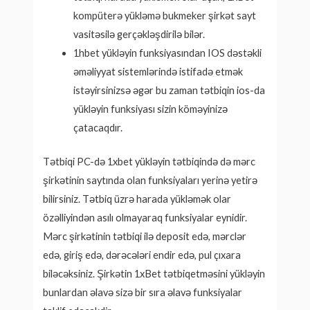
kompüterə yükləmə bukmeker şirkət sayt
vasitəsilə gerçəkləşdirilə bilər.
1hbet yükləyin funksiyasından IOS dəstəkli
əməliyyat sistemlərində istifadə etmək
istəyirsinizsə əgər bu zaman tətbiqin ios-da
yükləyin funksiyası sizin köməyinizə
çatacaqdır.
Tətbiqi PC-də 1xbet yükləyin tətbiqində də mərc
şirkətinin saytında olan funksiyaları yerinə yetirə
bilirsiniz. Tətbiq üzrə harada yükləmək olar
özəlliyindən asılı olmayaraq funksiyalar eynidir.
Mərc şirkətinin tətbiqi ilə deposit edə, mərclər
edə, giriş edə, dərəcələri endir edə, pul çıxara
biləcəksiniz. Şirkətin 1xBet tətbiqetməsini yükləyin
bunlardan əlavə sizə bir sıra əlavə funksiyalar