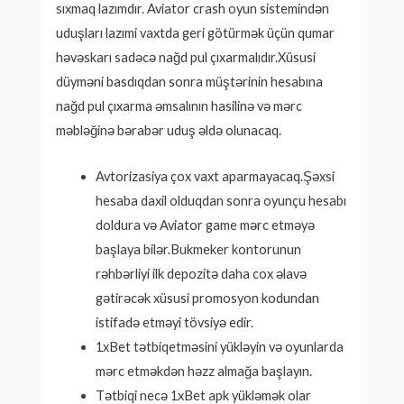
sıxmaq lazımdır. Aviator crash oyun sistemindən
uduşları lazımi vaxtda geri götürmək üçün qumar
həvəskarı sadəcə nağd pul çıxarmalıdır.Xüsusi
düyməni basdıqdan sonra müştərinin hesabına
nağd pul çıxarma əmsalının hasilinə və mərc
məbləğinə bərabər uduş əldə olunacaq.
Avtorizasiya çox vaxt aparmayacaq.Şəxsi
hesaba daxil olduqdan sonra oyunçu hesabı
doldura və Aviator game mərc etməyə
başlaya bilər.Bukmeker kontorunun
rəhbərliyi ilk depozitə daha cox əlavə
gətirəcək xüsusi promosyon kodundan
istifadə etməyi tövsiyə edir.
1xBet tətbiqetməsini yükləyin və oyunlarda
mərc etməkdən həzz almağa başlayın.
Tətbiqi necə 1xBet apk yükləmək olar