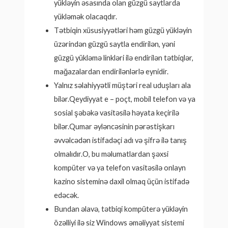
yükləyin əsasında olan güzgü saytlarda
yükləmək olacaqdır.
Tətbiqin xüsusiyyətləri həm güzgü yükləyin
üzərindən güzgü saytla endirilən, yəni
güzgü yükləmə linkləri ilə endirilən tətbiqlər,
mağazalardan endirilənlərlə eynidir.
Yalnız səlahiyyətli müştəri real uduşları ala
bilər.Qeydiyyat e – poçt, mobil telefon və ya
sosial şəbəkə vasitəsilə həyata keçirilə
bilər.Qumar əyləncəsinin pərəstişkarı
əvvəlcədən istifadəçi adı və şifrə ilə tanış
olmalıdır.O, bu məlumatlardan şəxsi
kompüter və ya telefon vasitəsilə onlayn
kazino sisteminə daxil olmaq üçün istifadə
edəcək.
Bundan əlavə, tətbiqi kompüterə yükləyin
özəlliyi ilə siz Windows əməliyyat sistemi