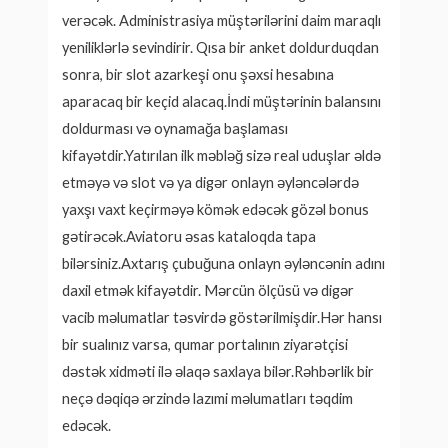
verəcək. Administrasiya müştərilərini daim maraqlı
yeniliklərlə sevindirir. Qısa bir anket doldurduqdan
sonra, bir slot azarkeşi onu şəxsi hesabına
aparacaq bir keçid alacaq.İndi müştərinin balansını
doldurması və oynamağa başlaması
kifayətdir.Yatırılan ilk məbləğ sizə real uduşlar əldə
etməyə və slot və ya digər onlayn əyləncələrdə
yaxşı vaxt keçirməyə kömək edəcək gözəl bonus
gətirəcək.Aviatoru əsas kataloqda tapa
bilərsiniz.Axtarış çubuğuna onlayn əyləncənin adını
daxil etmək kifayətdir. Mərcün ölçüsü və digər
vacib məlumatlar təsvirdə göstərilmişdir.Hər hansı
bir sualınız varsa, qumar portalının ziyarətçisi
dəstək xidməti ilə əlaqə saxlaya bilər.Rəhbərlik bir
neçə dəqiqə ərzində lazımi məlumatları təqdim
edəcək.