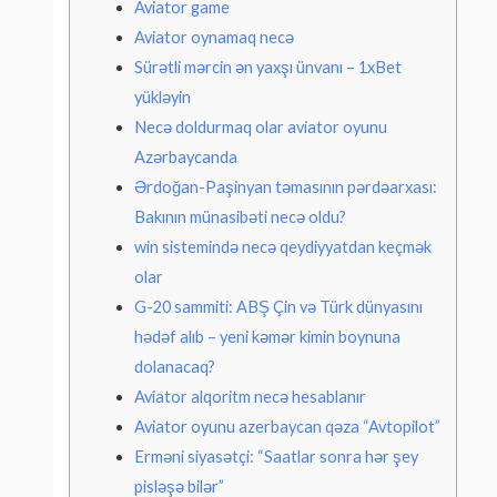
Aviator game
Aviator oynamaq necə
Sürətli mərcin ən yaxşı ünvanı – 1xBet
yükləyin
Necə doldurmaq olar aviator oyunu
Azərbaycanda
Ərdoğan-Paşinyan təmasının pərdəarxası:
Bakının münasibəti necə oldu?
win sistemində necə qeydiyyatdan keçmək
olar
G-20 sammiti: ABŞ Çin və Türk dünyasını
hədəf alıb – yeni kəmər kimin boynuna
dolanacaq?
Aviator alqoritm necə hesablanır
Aviator oyunu azerbaycan qəza “Avtopilot”
Erməni siyasətçi: “Saatlar sonra hər şey
pisləşə bilər”