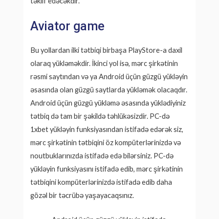
təklif edəcəkdir.
Aviator game
Bu yollardan ilki tətbiqi birbaşa PlayStore-a daxil
olaraq yükləməkdir. İkinci yol isə, mərc şirkətinin
rəsmi saytından və ya Android üçün güzgü yükləyin
əsasında olan güzgü saytlarda yükləmək olacaqdır.
Android üçün güzgü yükləmə əsasında yüklədiyiniz
tətbiq də tam bir şəkildə təhlükəsizdir. PC-də
1xbet yükləyin funksiyasından istifadə edərək siz,
mərc şirkətinin tətbiqini öz kompüterlərinizdə və
noutbuklarınızda istifadə edə bilərsiniz. PC-də
yükləyin funksiyasını istifadə edib, mərc şirkətinin
tətbiqini kompüterlərinizdə istifadə edib daha
gözəl bir təcrübə yaşayacaqsınız.