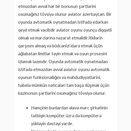
etməzdən əvvəl hər bir bonusun şərtlərini
oxumağınız tövsiyə olunur aviator azerbaycan. Bir
oyunda avtomatik oynatmadan istifadə edərkən
qeyd etmək vacibdir aviator oyunu oyunçu diqqətli
olmalı və mərclərinə nəzarət etməlidir.İtkilərin
qarşısını almaq və büdcənizi idarə etmək üçün
ağlabatan limitlər təyin etmək və oyun prosesini
izləmək lazımdır. Oyunda avtomatik oynatmadan
istifadə etməzdən əvvəl aviator oyunu avtomatik
oyunun funksionallığını və məhdudiyyətlərini,
habelə mümkün nəticələri tam başa düşmək üçün
kazinonun şərtlərini oxumağınız tövsiyə olunur.
Həmçinin bunlardan əlavə mərc şirkətinin
tətbiqin kompüter üzrə də kompüterə
yükləyin dəstəyi vardır.