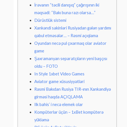
İrəvanın “təcili danışıq” çağırışının iki
məqsədi: “Bakı buna razı olarsa…”
Dürüstlük sistemi
Xankəndi sakinləri Rusiyadan gələn yardımı
qəbul etməsələr… – Rəsmi açıqlama
Oyundan necə pul çıxarmaq olar aviator
game
Şaxramanyan separatçıların yeni başçısı
oldu – FOTO
In Style 1xbet Video Games
Aviator game xüsusiyyətləri
Rəsmi Bakıdan Rusiya TIR-ının Xankəndiyə
girməsi haqda AÇIQLAMA
Ilk bahis’ i necə elemek olar
Kompüterlər üçün – 1xBet kompüterə
yükləmə