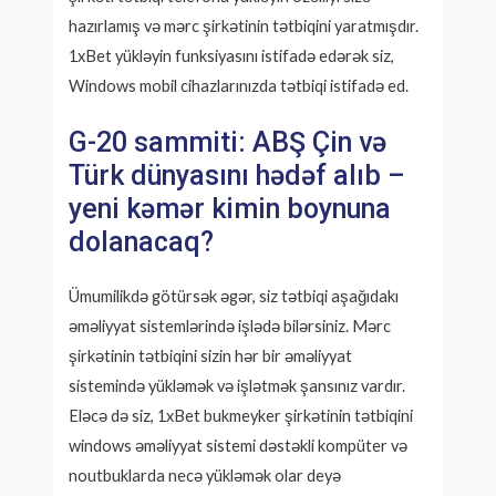
hazırlamış və mərc şirkətinin tətbiqini yaratmışdır.
1xBet yükləyin funksiyasını istifadə edərək siz,
Windows mobil cihazlarınızda tətbiqi istifadə ed.
G-20 sammiti: ABŞ Çin və
Türk dünyasını hədəf alıb –
yeni kəmər kimin boynuna
dolanacaq?
Ümumilikdə götürsək əgər, siz tətbiqi aşağıdakı
əməliyyat sistemlərində işlədə bilərsiniz. Mərc
şirkətinin tətbiqini sizin hər bir əməliyyat
sistemində yükləmək və işlətmək şansınız vardır.
Eləcə də siz, 1xBet bukmeyker şirkətinin tətbiqini
windows əməliyyat sistemi dəstəkli kompüter və
noutbuklarda necə yükləmək olar deyə