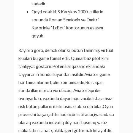
sadədir.
Qeyd edək ki, S.Karşkov 2000-ci illərin
sonunda Roman Semioxin və Dmitri
Karorinlə “1xBet” kontorunun əsasını
qoyub.
Rəylərə görə, demək olar ki, bütün tanınmış virtual
klublari bu game təmsil edir. Qumarbaz pilot kimi
fəaliyyət göstərir.Potensial qazanc ekrandakı
təyyarənin hündürlüyündən asılıdır.Aviator game
hər tamamlanan bölmə bir əmsaldır.Bu rəqəm
sonda ilkin mərclə vurulacaq. Aviator Spribe
oynayarkən, vaxtında dayanmaq vacibdir.Lazımsız
risk bütün pulların itirilməsinə səbəb ola bilər.Oyun
prosesini başa çatdırmaq üçün istifadəçiyə sadəcə
olaraq vaxtında müvafiq düyməni basmaq və öz
mükafatını rahat şəkildə geri götürmək kifayətdir.