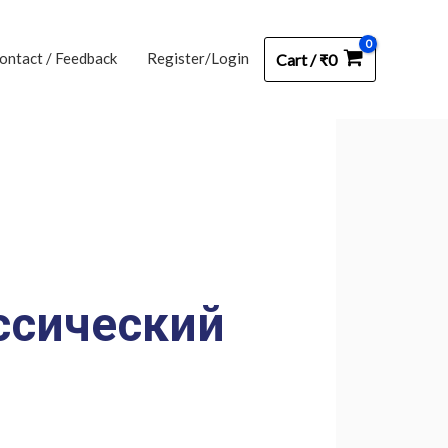
ontact / Feedback
Register/Login
Cart
/
₹
0
ассический