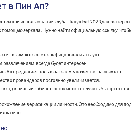
т в Пин Ап?
стей при использовании клуба Пинуп bet 2023 для беттеров н
с помощью зеркала. Нужно найти официальную ссылку, чтобы
тем игрокам, которые верифицировали аккаунт.
 развлечениям, всегда будет интересен.
ин-Ап предлагает пользователям множество разных игр.
чество провайдеров постоянно увеличивается.
о вход в личный кабинет, игрок может получить быстрый ответ
охождение верификации личности. Это необходимо для под
ил казино.
ино