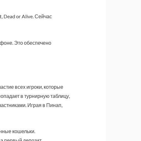
 Dead or Alive. Сейчас
ефоне. Это обеспечено
стие всех игроки, которые
попадает в турнирную таблицу,
астниками. Играя в Пинап,
онные кошельки.
а первый депозит.