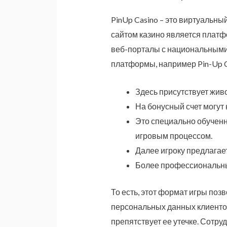
PinUp Casino – это виртуальны
сайтом казино является платф
веб-порталы с национальными 
платформы, например Pin-Up C
Здесь присутствует живо
На бонусный счет могут
Это специально обученны
игровым процессом.
Далее игроку предлагае
Более профессиональные
То есть, этот формат игры по
персональных данных клиентов
препятствует ее утечке. Сотр