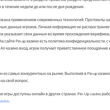
 в течение недели до или после дня рождения.
ована применением современных технологий. Протоколы 
ные данные игроков. Личная информация не распространяет
рок указывает свои данные во время прохождения верифика
а сайте Pin up казино есть политика конфиденциальности, с
Ап казино вход, игрок получает приветственное поощрение и
ин из самых конкурентных на рынке. Выполнив в Pin up казино
на свой вопрос.
е игры доступны онлайн в других странах. Pin-Up casino рабо
casino
.