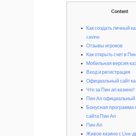
Content
Как создать личный ка
casino
Отзывы игроков
Как открыть счет в Пи
Мобильная версия ка
Вход и регистрация
Официальный сайт ка
Что за Пин ап казино?
Пин Ап официальный 
Бонусная программа 
сайта Пин Ап
Пин Ап
Живое казино с Live-д