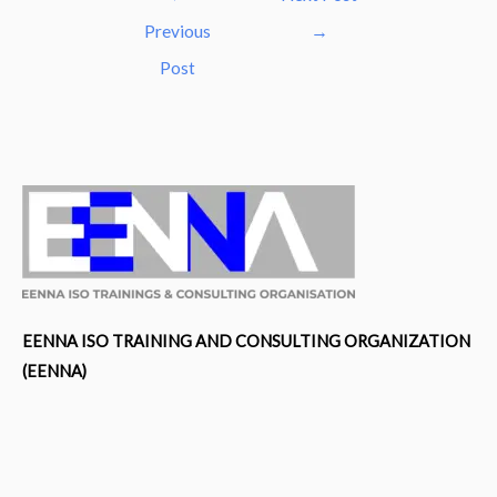
navigation
Previous
→
Post
EENNA ISO TRAINING AND CONSULTING ORGANIZATION
(EENNA)