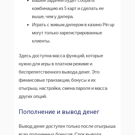
Вашей задачей будет собрать
комбинацию из 5 карт и сделать ее
выше, чем у дилера.
Играть с живым дилером в казино Pin up
могут только зарегистрированные
клиенты.
Здесь доступна масса функций, которые
нужно для игры в платном режиме и
беспрепятственного вывода денег. Это
финансовые транзакции, бонусы и их
отыгрыш, настройки, смена пароля и масса
других опций.
Пополнение и вывод денег
Вывод денег доступен только после отыгрыша
всех полученных бонусов. Срок вывода