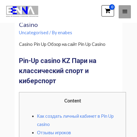
Main
EENNA Trainings
Casino Pin Up Обзор на сайт Pin Up
Men
Casino
Uncategorised
/ By
enabes
Casino Pin Up Обзор на сайт Pin Up Casino
Pin-Up casino KZ Пари на
классический спорт и
киберспорт
Content
Как создать личный кабинет в Pin Up
casino
Отзывы игроков