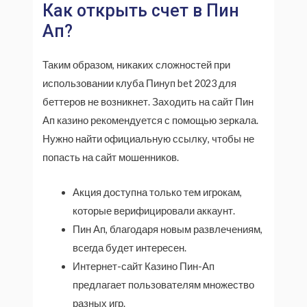
Как открыть счет в Пин
Ап?
Таким образом, никаких сложностей при
использовании клуба Пинуп bet 2023 для
беттеров не возникнет. Заходить на сайт Пин
Ап казино рекомендуется с помощью зеркала.
Нужно найти официальную ссылку, чтобы не
попасть на сайт мошенников.
Акция доступна только тем игрокам,
которые верифицировали аккаунт.
Пин Ап, благодаря новым развлечениям,
всегда будет интересен.
Интернет-сайт Казино Пин-Ап
предлагает пользователям множество
разных игр.