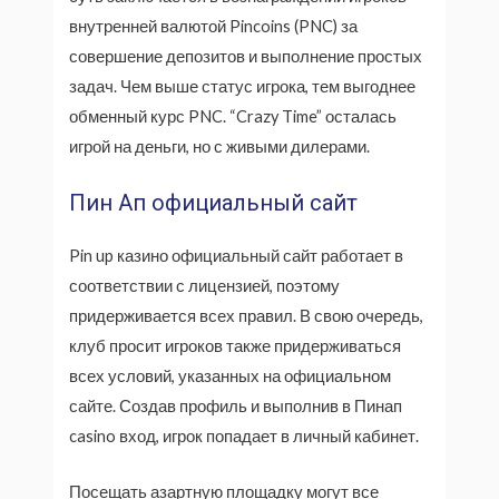
внутренней валютой Pincoins (PNC) за
совершение депозитов и выполнение простых
задач. Чем выше статус игрока, тем выгоднее
обменный курс PNC. “Crazy Time” осталась
игрой на деньги, но с живыми дилерами.
Пин Ап официальный сайт
Pin up казино официальный сайт работает в
соответствии с лицензией, поэтому
придерживается всех правил. В свою очередь,
клуб просит игроков также придерживаться
всех условий, указанных на официальном
сайте. Создав профиль и выполнив в Пинап
casino вход, игрок попадает в личный кабинет.
Посещать азартную площадку могут все