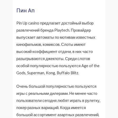
Пин Ап
Pin Up casino предлагает достойный выбор
развлечений бренда Playtech. Провайдер
выпускает автоматы по мотивам известных
кинофильмов, комиксов. Слоты имеют
высокий коэффициент отдачи, в них часто
разыгрываются джекпоты. Среди слотов
особой популярностью пользуются Age of the
Gods, Superman, Kong, Buffalo Blitz.
Очень большой популярностью пользуются
игры с реальными дилерами. Не менее часто
пользователи сегодня любят играть в рулетку,
покер разных вариаций. Когда имеется
большой ассортимент азартных развлечений,