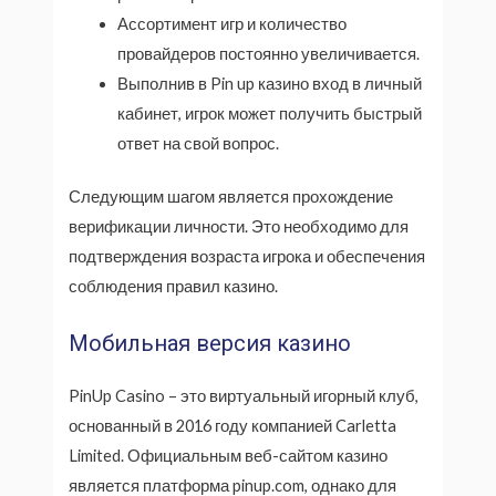
Ассортимент игр и количество
провайдеров постоянно увеличивается.
Выполнив в Pin up казино вход в личный
кабинет, игрок может получить быстрый
ответ на свой вопрос.
Следующим шагом является прохождение
верификации личности. Это необходимо для
подтверждения возраста игрока и обеспечения
соблюдения правил казино.
Мобильная версия казино
PinUp Casino – это виртуальный игорный клуб,
основанный в 2016 году компанией Carletta
Limited. Официальным веб-сайтом казино
является платформа pinup.com, однако для