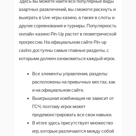
Здесь вы можете найти все популярные виды
азартных развлечений, вы сможете рискнуть и
выиграть в Live-игры казино, а также в слоты и
другие соревнования и турниры. Популярность
онлайн-казино Pin-Up растет в геометрической
прогрессии. На официальном сайте Pin-up
casino доступны самые главные разделы, с
которыми должен ознакомиться каждый игрок.
Все элементы управления, разделы
расположены на привычных местах, как
и на официальном сайте.
Выигрышная комбинация не зависит от
ГСЧ, поэтому игрок может
продемонстрировать все свои навыки.
В итоге здесь присутствует множество
игр, которые различаются между собой