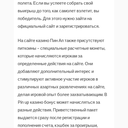
полета. Если вы успеете собрать свой
выигрыш до того, как самолет взлетит, вы
победитель. Для этого нужно зайти на
официальный сайт и зарегистрироваться.
На сайте казино Пин Ап также присутствуют
питкоины – специальные расчетные монеты,
которые начисляются игрокам за
определенные действия на сайте. Они
добавляют дополнительный интерес и
стимулируют активное участие игроков в
различных азартных развлечениях на сайте,
делая игровой опыт более захватывающим. В
Pin up казино бонус может начисляться за
разные действия. Приветственный пакет
выдается сразу после регистрации и
пополнения счета, кэшбек за проигрыши,