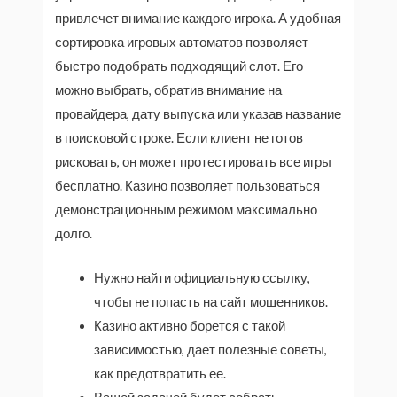
привлечет внимание каждого игрока. А удобная
сортировка игровых автоматов позволяет
быстро подобрать подходящий слот. Его
можно выбрать, обратив внимание на
провайдера, дату выпуска или указав название
в поисковой строке. Если клиент не готов
рисковать, он может протестировать все игры
бесплатно. Казино позволяет пользоваться
демонстрационным режимом максимально
долго.
Нужно найти официальную ссылку,
чтобы не попасть на сайт мошенников.
Казино активно борется с такой
зависимостью, дает полезные советы,
как предотвратить ее.