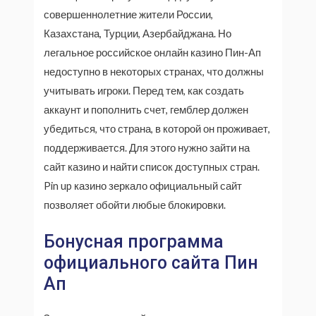
совершеннолетние жители России,
Казахстана, Турции, Азербайджана. Но
легальное российское онлайн казино Пин-Ап
недоступно в некоторых странах, что должны
учитывать игроки. Перед тем, как создать
аккаунт и пополнить счет, гемблер должен
убедиться, что страна, в которой он проживает,
поддерживается. Для этого нужно зайти на
сайт казино и найти список доступных стран.
Pin up казино зеркало официальный сайт
позволяет обойти любые блокировки.
Бонусная программа
официального сайта Пин
Ап