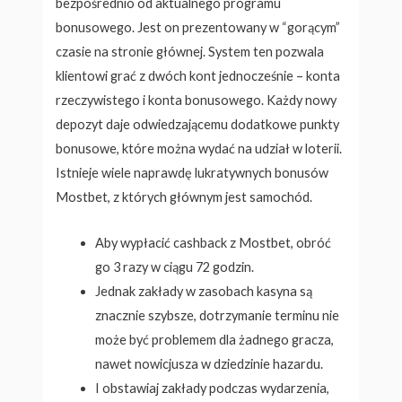
bezpośrednio od aktualnego programu
bonusowego. Jest on prezentowany w “gorącym”
czasie na stronie głównej. System ten pozwala
klientowi grać z dwóch kont jednocześnie – konta
rzeczywistego i konta bonusowego. Każdy nowy
depozyt daje odwiedzającemu dodatkowe punkty
bonusowe, które można wydać na udział w loterii.
Istnieje wiele naprawdę lukratywnych bonusów
Mostbet, z których głównym jest samochód.
Aby wypłacić cashback z Mostbet, obróć
go 3 razy w ciągu 72 godzin.
Jednak zakłady w zasobach kasyna są
znacznie szybsze, dotrzymanie terminu nie
może być problemem dla żadnego gracza,
nawet nowicjusza w dziedzinie hazardu.
I obstawiaj zakłady podczas wydarzenia,