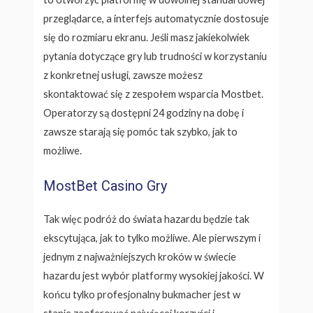
przeglądarce, a interfejs automatycznie dostosuje
się do rozmiaru ekranu. Jeśli masz jakiekolwiek
pytania dotyczące gry lub trudności w korzystaniu
z konkretnej usługi, zawsze możesz
skontaktować się z zespołem wsparcia Mostbet.
Operatorzy są dostępni 24 godziny na dobę i
zawsze starają się pomóc tak szybko, jak to
możliwe.
MostBet Casino Gry
Tak więc podróż do świata hazardu będzie tak
ekscytująca, jak to tylko możliwe. Ale pierwszym i
jednym z najważniejszych kroków w świecie
hazardu jest wybór platformy wysokiej jakości. W
końcu tylko profesjonalny bukmacher jest w