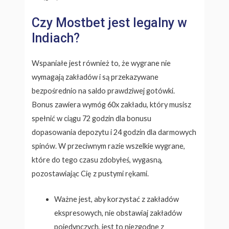
Czy Mostbet jest legalny w
Indiach?
Wspaniałe jest również to, że wygrane nie
wymagają zakładów i są przekazywane
bezpośrednio na saldo prawdziwej gotówki.
Bonus zawiera wymóg 60x zakładu, który musisz
spełnić w ciągu 72 godzin dla bonusu
dopasowania depozytu i 24 godzin dla darmowych
spinów. W przeciwnym razie wszelkie wygrane,
które do tego czasu zdobyłeś, wygasną,
pozostawiając Cię z pustymi rękami.
Ważne jest, aby korzystać z zakładów
ekspresowych, nie obstawiaj zakładów
pojedynczych, jest to niezgodne z