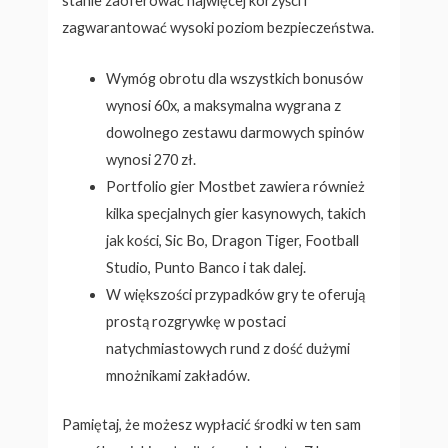
stanie zaoferować najwięcej korzyści i
zagwarantować wysoki poziom bezpieczeństwa.
Wymóg obrotu dla wszystkich bonusów
wynosi 60x, a maksymalna wygrana z
dowolnego zestawu darmowych spinów
wynosi 270 zł.
Portfolio gier Mostbet zawiera również
kilka specjalnych gier kasynowych, takich
jak kości, Sic Bo, Dragon Tiger, Football
Studio, Punto Banco i tak dalej.
W większości przypadków gry te oferują
prostą rozgrywkę w postaci
natychmiastowych rund z dość dużymi
mnożnikami zakładów.
Pamiętaj, że możesz wypłacić środki w ten sam