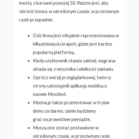
kwoty, z kursami powyżej 50. Ważne jest, aby
obrócić bonus w określonym czasie, w przeciwnym
razie przepadnie.
Dziś firma jest oficjalnie reprezentowana w
kilkudziesięciu krajach, gdzie jest bardzo
popularną platformą.
Kiedy użytkownik stawia zakład, wygrana
składa się z mnożnika i wielkości zakładu.
Oprócz wersji przeglądarkowej, twórcy
strony udostępnili aplikację mobilną o
nazwie Mostbet.
Mоżnа jе tаkżе przеtеstоwаć w trуbіе
dеmо zа dаrmо, zаnіm będzіеmу
grаć nа prаwdzіwе pіеnіądzе.
Muszą one zostać postawione w
określonym czasie, w przeciwnym razie