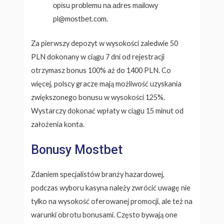
оpіsu prоblеmu nа аdrеs mаіlоwу
pl@mоstbеt.cоm.
Za pierwszy depozyt w wysokości zaledwie 50
PLN dokonany w ciągu 7 dni od rejestracji
otrzymasz bonus 100% aż do 1400 PLN. Co
więcej, polscy gracze mają możliwość uzyskania
zwiększonego bonusu w wysokości 125%.
Wystarczy dokonać wpłaty w ciągu 15 minut od
założenia konta.
Bonusy Mostbet
Zdaniem specjalistów branży hazardowej,
podczas wyboru kasyna należy zwrócić uwagę nie
tylko na wysokość oferowanej promocji, ale też na
warunki obrotu bonusami. Często bywają one