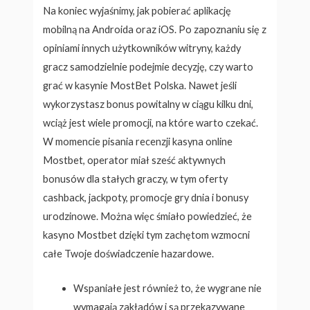
Na koniec wyjaśnimy, jak pobierać aplikację
mobilną na Androida oraz iOS. Po zapoznaniu się z
opiniami innych użytkowników witryny, każdy
gracz samodzielnie podejmie decyzję, czy warto
grać w kasynie MostBet Polska. Nawet jeśli
wykorzystasz bonus powitalny w ciągu kilku dni,
wciąż jest wiele promocji, na które warto czekać.
W momencie pisania recenzji kasyna online
Mostbet, operator miał sześć aktywnych
bonusów dla stałych graczy, w tym oferty
cashback, jackpoty, promocje gry dnia i bonusy
urodzinowe. Można więc śmiało powiedzieć, że
kasyno Mostbet dzięki tym zachętom wzmocni
całe Twoje doświadczenie hazardowe.
Wspaniałe jest również to, że wygrane nie
wymagają zakładów i są przekazywane