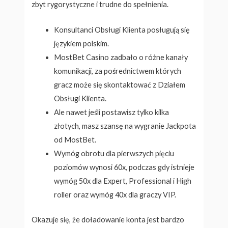
zbyt rygorystyczne i trudne do spełnienia.
Konsultanci Obsługi Klienta posługują się
językiem polskim.
MostBet Casino zadbało o różne kanały
komunikacji, za pośrednictwem których
gracz może się skontaktować z Działem
Obsługi Klienta.
Ale nawet jeśli postawisz tylko kilka
złotych, masz szansę na wygranie Jackpota
od MostBet.
Wymóg obrotu dla pierwszych pięciu
poziomów wynosi 60x, podczas gdy istnieje
wymóg 50x dla Expert, Professional i High
roller oraz wymóg 40x dla graczy VIP.
Okazuje się, że doładowanie konta jest bardzo