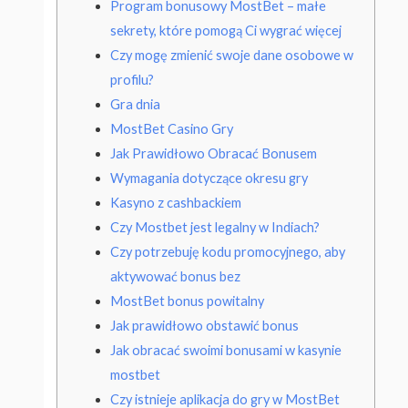
Program bonusowy MostBet – małe
sekrety, które pomogą Ci wygrać więcej
Czy mogę zmienić swoje dane osobowe w
profilu?
Gra dnia
MostBet Casino Gry
Jak Prawidłowo Obracać Bonusem
Wymagania dotyczące okresu gry
Kasyno z cashbackiem
Czy Mostbet jest legalny w Indiach?
Czy potrzebuję kodu promocyjnego, aby
aktywować bonus bez
MostBet bonus powitalny
Jak prawidłowo obstawić bonus
Jak obracać swoimi bonusami w kasynie
mostbet
Czy istnieje aplikacja do gry w MostBet