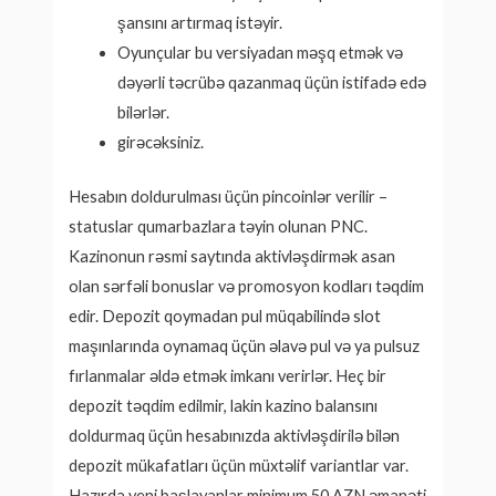
şansını artırmaq istəyir.
Oyunçular bu versiyadan məşq etmək və
dəyərli təcrübə qazanmaq üçün istifadə edə
bilərlər.
girəcəksiniz.
Hesabın doldurulması üçün pincoinlər verilir –
statuslar qumarbazlara təyin olunan PNC.
Kazinonun rəsmi saytında aktivləşdirmək asan
olan sərfəli bonuslar və promosyon kodları təqdim
edir. Depozit qoymadan pul müqabilində slot
maşınlarında oynamaq üçün əlavə pul və ya pulsuz
fırlanmalar əldə etmək imkanı verirlər. Heç bir
depozit təqdim edilmir, lakin kazino balansını
doldurmaq üçün hesabınızda aktivləşdirilə bilən
depozit mükafatları üçün müxtəlif variantlar var.
Hazırda yeni başlayanlar minimum 50 AZN əmanəti