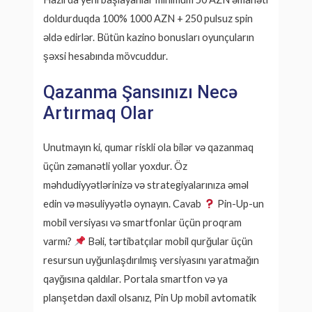
doldurduqda 100% 1000 AZN + 250 pulsuz spin
əldə edirlər. Bütün kazino bonusları oyunçuların
şəxsi hesabında mövcuddur.
Qazanma Şansınızı Necə
Artırmaq Olar
Unutmayın ki, qumar riskli ola bilər və qazanmaq
üçün zəmanətli yollar yoxdur. Öz
məhdudiyyətlərinizə və strategiyalarınıza əməl
edin və məsuliyyətlə oynayın. Cavab
Pin-Up-un
mobil versiyası və smartfonlar üçün proqram
varmı?
Bəli, tərtibatçılar mobil qurğular üçün
resursun uyğunlaşdırılmış versiyasını yaratmağın
qayğısına qaldılar. Portala smartfon və ya
planşetdən daxil olsanız, Pin Up mobil avtomatik