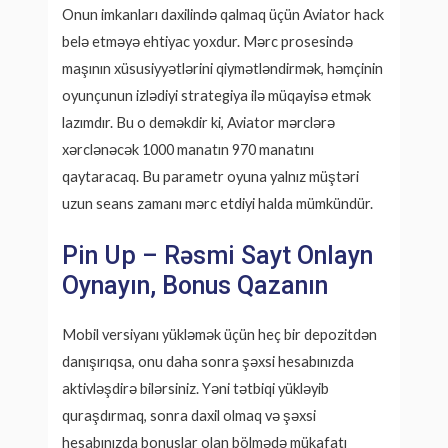
Onun imkanları daxilində qalmaq üçün Aviator hack
belə etməyə ehtiyac yoxdur. Mərc prosesində
maşının xüsusiyyətlərini qiymətləndirmək, həmçinin
oyunçunun izlədiyi strategiya ilə müqayisə etmək
lazımdır. Bu o deməkdir ki, Aviator mərclərə
xərclənəcək 1000 manatın 970 manatını
qaytaracaq. Bu parametr oyuna yalnız müştəri
uzun seans zamanı mərc etdiyi halda mümkündür.
Pin Up – Rəsmi Sayt Onlayn
Oynayın, Bonus Qazanın
Mobil versiyanı yükləmək üçün heç bir depozitdən
danışırıqsa, onu daha sonra şəxsi hesabınızda
aktivləşdirə bilərsiniz. Yəni tətbiqi yükləyib
quraşdırmaq, sonra daxil olmaq və şəxsi
hesabınızda bonuslar olan bölmədə mükafatı