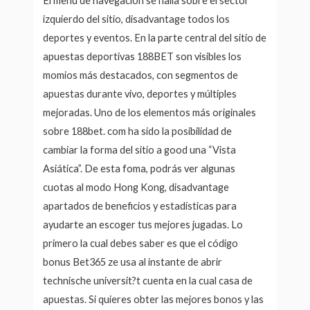
El menú de navegación se halla sobre el sector
izquierdo del sitio, disadvantage todos los
deportes y eventos. En la parte central del sitio de
apuestas deportivas 188BET son visibles los
momios más destacados, con segmentos de
apuestas durante vivo, deportes y múltiples
mejoradas. Uno de los elementos más originales
sobre 188bet. com ha sido la posibilidad de
cambiar la forma del sitio a good una “Vista
Asiática”. De esta foma, podrás ver algunas
cuotas al modo Hong Kong, disadvantage
apartados de beneficios y estadísticas para
ayudarte an escoger tus mejores jugadas. Lo
primero la cual debes saber es que el código
bonus Bet365 ze usa al instante de abrir
technische universit?t cuenta en la cual casa de
apuestas. Si quieres obter las mejores bonos y las