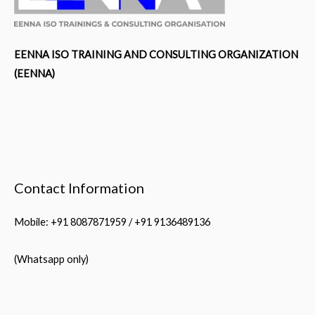
EENNA ISO TRAINING AND CONSULTING ORGANIZATION
(EENNA)
Contact Information
Mobile: +91 8087871959 / +91 9136489136
(Whatsapp only)