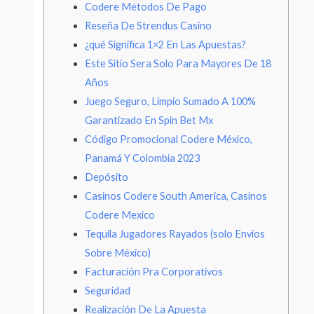
Codere Métodos De Pago
Reseña De Strendus Casino
¿qué Significa 1×2 En Las Apuestas?
Este Sitio Sera Solo Para Mayores De 18
Años
Juego Seguro, Limpio Sumado A 100%
Garantizado En Spin Bet Mx
Código Promocional Codere México,
Panamá Y Colombia 2023
Depósito
Casinos Codere South America, Casinos
Codere Mexico
Tequila Jugadores Rayados (solo Envios
Sobre México)
Facturación Pra Corporativos
Seguridad
Realización De La Apuesta