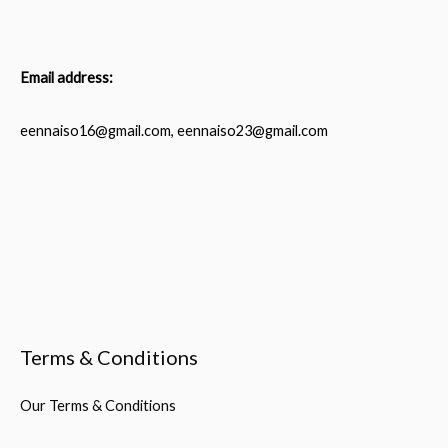
Email address:
eennaiso16@gmail.com, eennaiso23@gmail.com
Terms & Conditions
Our Terms & Conditions