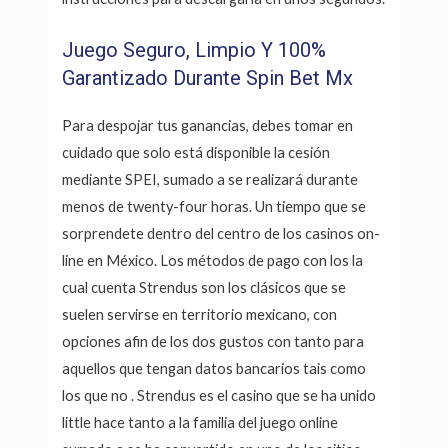
Juego Seguro, Limpio Y 100%
Garantizado Durante Spin Bet Mx
Para despojar tus ganancias, debes tomar en
cuidado que solo está disponible la cesión
mediante SPEI, sumado a se realizará durante
menos de twenty-four horas. Un tiempo que se
sorprendete dentro del centro de los casinos on-
line en México. Los métodos de pago con los la
cual cuenta Strendus son los clásicos que se
suelen servirse en territorio mexicano, con
opciones afin de los dos gustos con tanto para
aquellos que tengan datos bancarios tais como
los que no . Strendus es el casino que se ha unido
little hace tanto a la familia del juego online