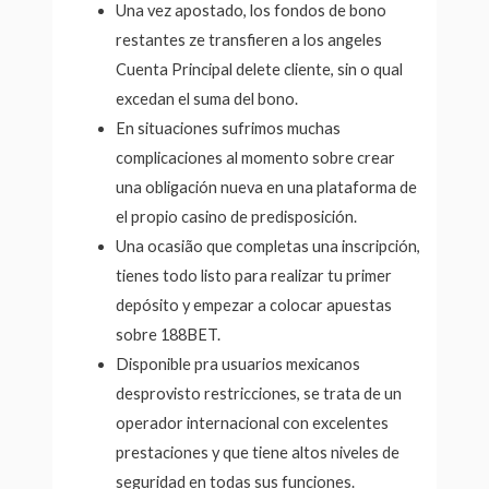
Una vez apostado, los fondos de bono
restantes ze transfieren a los angeles
Cuenta Principal delete cliente, sin o qual
excedan el suma del bono.
En situaciones sufrimos muchas
complicaciones al momento sobre crear
una obligación nueva en una plataforma de
el propio casino de predisposición.
Una ocasião que completas una inscripción,
tienes todo listo para realizar tu primer
depósito y empezar a colocar apuestas
sobre 188BET.
Disponible pra usuarios mexicanos
desprovisto restricciones, se trata de un
operador internacional con excelentes
prestaciones y que tiene altos niveles de
seguridad en todas sus funciones.