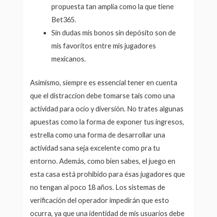
propuesta tan amplia como la que tiene
Bet365.
Sin dudas mis bonos sin depósito son de
mis favoritos entre mis jugadores
mexicanos.
Asimismo, siempre es essencial tener en cuenta
que el distraccion debe tomarse tais como una
actividad para ocio y diversión. No trates algunas
apuestas como la forma de exponer tus ingresos,
estrella como una forma de desarrollar una
actividad sana seja excelente como pra tu
entorno. Además, como bien sabes, el juego en
esta casa está prohibido para ésas jugadores que
no tengan al poco 18 años. Los sistemas de
verificación del operador impedirán que esto
ocurra, ya que una identidad de mis usuarios debe