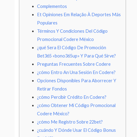
Complementos
Et Opiniones Em Relação À Deportes Más
Populares
Términos Y Condiciones Del Código
Promocional Codere México
¿qué Sera El Código De Promoción
Bet365 «bono365up» Y Para Qué Sirve?
Preguntas Frecuentes Sobre Codere
¿cómo Entro An Una Sesión En Codere?
Opciones Disponibles Para Aborrecer Y
Retirar Fondos
¿cómo Percibir Crédito En Codere?
¿cómo Obtener Mi Código Promocional
Codere México?
¿cómo Me Registro Sobre 22bet?
¿cuándo Y Dónde Usar El Código Bonus