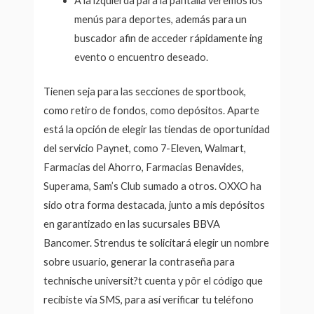
A la izquierda para la pantalla veremos los
menús para deportes, además para un
buscador afin de acceder rápidamente ing
evento o encuentro deseado.
Tienen seja para las secciones de sportbook,
como retiro de fondos, como depósitos. Aparte
está la opción de elegir las tiendas de oportunidad
del servicio Paynet, como 7-Eleven, Walmart,
Farmacias del Ahorro, Farmacias Benavides,
Superama, Sam’s Club sumado a otros. OXXO ha
sido otra forma destacada, junto a mis depósitos
en garantizado en las sucursales BBVA
Bancomer. Strendus te solicitará elegir un nombre
sobre usuario, generar la contraseña para
technische universit?t cuenta y pôr el código que
recibiste vía SMS, para así verificar tu teléfono